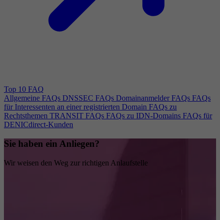
Top 10 FAQ
Allgemeine FAQs
DNSSEC FAQs
Domainanmelder FAQs
FAQs
für Interessenten an einer registrierten Domain
FAQs zu
Rechtsthemen
TRANSIT FAQs
FAQs zu IDN-Domains
FAQs für
DENICdirect-Kunden
Sie haben ein Anliegen?
Wir weisen den Weg zur richtigen Anlaufstelle