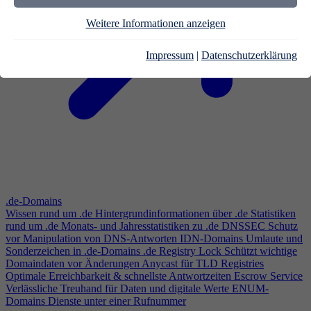
Weitere Informationen anzeigen
Impressum
|
Datenschutzerklärung
.de-Domains
Wissen rund um .de
Hintergrundinformationen über .de
Statistiken
rund um .de
Monats- und Jahresstatistiken zu .de
DNSSEC
Schutz
vor Manipulation von DNS-Antworten
IDN-Domains
Umlaute und
Sonderzeichen in .de-Domains
.de Registry Lock
Schützt wichtige
Domaindaten vor Änderungen
Anycast für TLD Registries
Optimale Erreichbarkeit & schnellste Antwortzeiten
Escrow Service
Verlässliche Treuhand für Daten und digitale Werte
ENUM-
Domains
Dienste unter einer Rufnummer