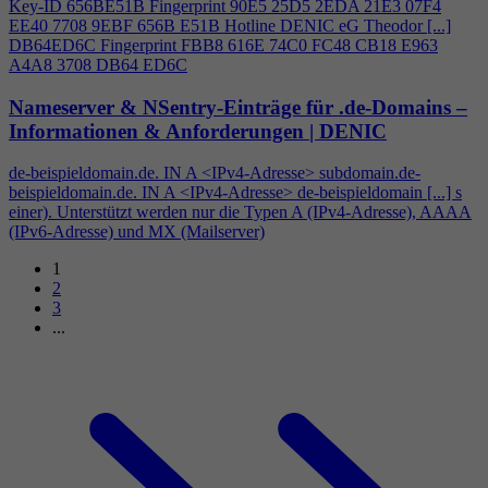
Key-ID 656BE51B Fingerprint 90E5 25D5 2EDA 21E3 07F
4
EE40 7708 9EBF 656B E51B Hotline DENIC eG Theodor [...]
DB64ED6C Fingerprint FBB8 616E 74C0 FC48 CB18 E963
A
4
A8 3708 DB64 ED6C
Nameserver & NSentry-Einträge für .de-Domains –
Informationen & Anforderungen | DENIC
de-beispieldomain.de. IN A <IPv
4
-Adresse> subdomain.de-
beispieldomain.de. IN A <IPv
4
-Adresse> de-beispieldomain [...] s
einer). Unterstützt werden nur die Typen A (IPv
4
-Adresse), AAAA
(IPv6-Adresse) und MX (Mailserver)
1
2
3
...