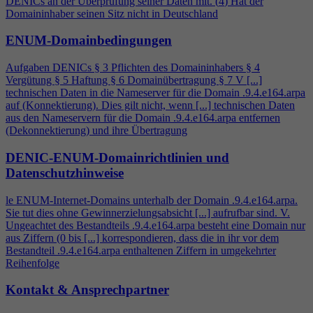
DENICs an der Überprüfung seiner Daten mit. (
4
) Hat der
Domaininhaber seinen Sitz nicht in Deutschland
ENUM-Domainbedingungen
Aufgaben DENICs § 3 Pflichten des Domaininhabers §
4
Vergütung § 5 Haftung § 6 Domainübertragung § 7 V [...]
technischen Daten in die Nameserver für die Domain .9.
4
.e164.arpa
auf (Konnektierung). Dies gilt nicht, wenn [...] technischen Daten
aus den Nameservern für die Domain .9.
4
.e164.arpa entfernen
(Dekonnektierung) und ihre Übertragung
DENIC-ENUM-Domainrichtlinien und
Datenschutzhinweise
le ENUM-Internet-Domains unterhalb der Domain .9.
4
.e164.arpa.
Sie tut dies ohne Gewinnerzielungsabsicht [...] aufrufbar sind. V.
Ungeachtet des Bestandteils .9.
4
.e164.arpa besteht eine Domain nur
aus Ziffern (0 bis [...] korrespondieren, dass die in ihr vor dem
Bestandteil .9.
4
.e164.arpa enthaltenen Ziffern in umgekehrter
Reihenfolge
Kontakt & Ansprechpartner