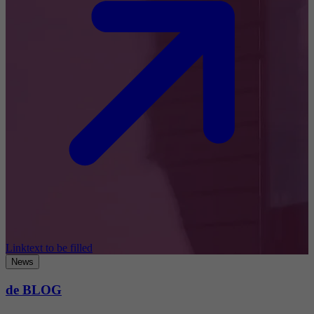
Linktext to be filled
News
de BLOG