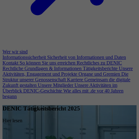
Wer wir sind
Informationssicherheit
Sicherheit von Informationen und Daten
Kontakt
So können Sie uns erreichen
Rechtliches zu DENIC
Rechtliche Grundlagen & Informationen
Tätigkeitsberichte
Unsere
Aktivitäten, Engagement und Projekte
Organe und Gremien
Die
Struktur unserer Genossenschaft
Karriere
Gemeinsam die digitale
Zukunft gestalten
Unsere Mitglieder
Unsere Aktivitäten im
Überblick
DENIC-Geschichte
Wie alles mit .de vor 40 Jahren
begann
DENIC Tätigkeitsbericht 2025
Hier lesen