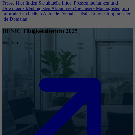
Presse
Hier finden Sie aktuelle Infos, Pressemitteilungen und
Downloads
Mailinglisten
Abonnieren Sie unsere Mailinglisten, um
informiert zu bleiben
Aktuelle Domainstatistik
Entwicklung unserer
.de-Domains
DENIC Tätigkeitsbericht 2025
Hier lesen