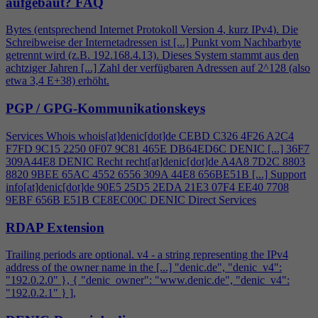
aufgebaut?
FAQ
Bytes (entsprechend Internet Protokoll Version
4
, kurz IPv
4
). Die
Schreibweise der Internetadressen ist [...] Punkt vom Nachbarbyte
getrennt wird (z.B. 192.168.
4
.13). Dieses System stammt aus den
achtziger Jahren [...] Zahl der verfügbaren Adressen auf 2^128 (also
etwa 3,
4
E+38) erhöht.
PGP / GPG-Kommunikationskeys
Services Whois whois[at]denic[dot]de CEBD C326
4
F26 A2C
4
F7FD 9C15 2250 0F07 9C81 465E DB64ED6C DENIC [...] 36F7
309A44E8 DENIC Recht recht[at]denic[dot]de A
4
A8 7D2C 8803
8820 9BEE 65AC 4552 6556 309A 44E8 656BE51B [...] Support
info[at]denic[dot]de 90E5 25D5 2EDA 21E3 07F
4
EE40 7708
9EBF 656B E51B CE8EC00C DENIC Direct Services
RDAP Extension
Trailing periods are optional. v
4
- a string representing the IPv
4
address of the owner name in the [...] "denic.de", "denic_v
4
":
"192.0.2.0" }, { "denic_owner": "www.denic.de", "denic_v
4
":
"192.0.2.1" } ],