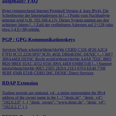
aufgebaut?
FAQ
Bytes (entsprechend Internet Protokoll Version
4
, kurz IPv
4
). Die
Schreibweise der Internetadressen ist [...] Punkt vom Nachbarbyte
getrennt wird (z.B. 192.168.
4
.13). Dieses System stammt aus den
achtziger Jahren [...] Zahl der verfügbaren Adressen auf 2^128 (also
etwa 3,
4
E+38) erhöht.
PGP / GPG-Kommunikationskeys
Services Whois whois[at]denic[dot]de CEBD C326
4
F26 A2C
4
F7FD 9C15 2250 0F07 9C81 465E DB64ED6C DENIC [...] 36F7
309A44E8 DENIC Recht recht[at]denic[dot]de A
4
A8 7D2C 8803
8820 9BEE 65AC 4552 6556 309A 44E8 656BE51B [...] Support
info[at]denic[dot]de 90E5 25D5 2EDA 21E3 07F
4
EE40 7708
9EBF 656B E51B CE8EC00C DENIC Direct Services
RDAP Extension
Trailing periods are optional. v
4
- a string representing the IPv
4
address of the owner name in the [...] "denic.de", "denic_v
4
":
"192.0.2.0" }, { "denic_owner": "www.denic.de", "denic_v
4
":
"192.0.2.1" } ],