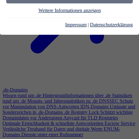
Weitere Informationen anzeigen
Impressum
|
Datenschutzerklärung
.de-Domains
Wissen rund um .de
Hintergrundinformationen über .de
Statistiken
rund um .de
Monats- und Jahresstatistiken zu .de
DNSSEC
Schutz
vor Manipulation von DNS-Antworten
IDN-Domains
Umlaute und
Sonderzeichen in .de-Domains
.de Registry Lock
Schützt wichtige
Domaindaten vor Änderungen
Anycast für TLD Registries
Optimale Erreichbarkeit & schnellste Antwortzeiten
Escrow Service
Verlässliche Treuhand für Daten und digitale Werte
ENUM-
Domains
Dienste unter einer Rufnummer