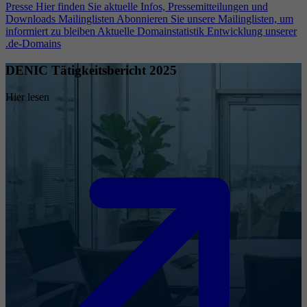
Presse
Hier finden Sie aktuelle Infos, Pressemitteilungen und
Downloads
Mailinglisten
Abonnieren Sie unsere Mailinglisten, um
informiert zu bleiben
Aktuelle Domainstatistik
Entwicklung unserer
.de-Domains
DENIC Tätigkeitsbericht 2025
Hier lesen