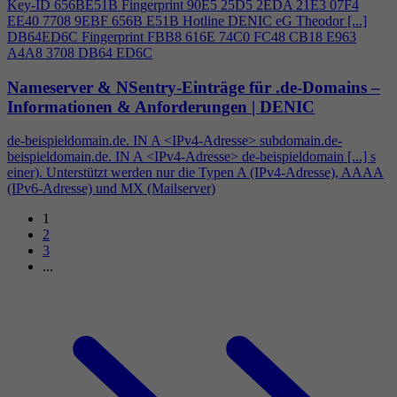
Key-ID 656BE51B Fingerprint 90E5 25D5 2EDA 21E3 07F
4
EE40 7708 9EBF 656B E51B Hotline DENIC eG Theodor [...]
DB64ED6C Fingerprint FBB8 616E 74C0 FC48 CB18 E963
A
4
A8 3708 DB64 ED6C
Nameserver & NSentry-Einträge für .de-Domains –
Informationen & Anforderungen | DENIC
de-beispieldomain.de. IN A <IPv
4
-Adresse> subdomain.de-
beispieldomain.de. IN A <IPv
4
-Adresse> de-beispieldomain [...] s
einer). Unterstützt werden nur die Typen A (IPv
4
-Adresse), AAAA
(IPv6-Adresse) und MX (Mailserver)
1
2
3
...