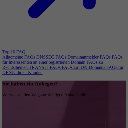
Top 10 FAQ
Allgemeine FAQs
DNSSEC FAQs
Domainanmelder FAQs
FAQs
für Interessenten an einer registrierten Domain
FAQs zu
Rechtsthemen
TRANSIT FAQs
FAQs zu IDN-Domains
FAQs für
DENICdirect-Kunden
Sie haben ein Anliegen?
Wir weisen den Weg zur richtigen Anlaufstelle