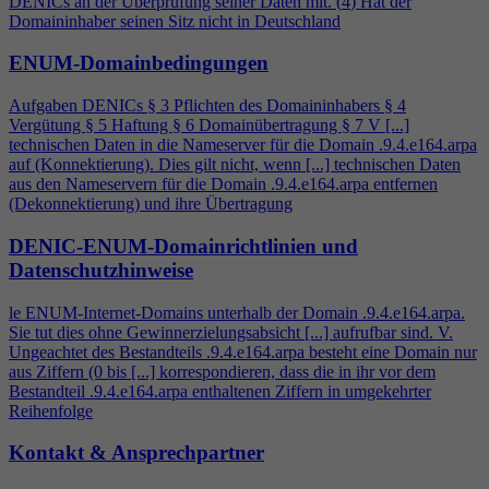
DENICs an der Überprüfung seiner Daten mit. (
4
) Hat der
Domaininhaber seinen Sitz nicht in Deutschland
ENUM-Domainbedingungen
Aufgaben DENICs § 3 Pflichten des Domaininhabers §
4
Vergütung § 5 Haftung § 6 Domainübertragung § 7 V [...]
technischen Daten in die Nameserver für die Domain .9.
4
.e164.arpa
auf (Konnektierung). Dies gilt nicht, wenn [...] technischen Daten
aus den Nameservern für die Domain .9.
4
.e164.arpa entfernen
(Dekonnektierung) und ihre Übertragung
DENIC-ENUM-Domainrichtlinien und
Datenschutzhinweise
le ENUM-Internet-Domains unterhalb der Domain .9.
4
.e164.arpa.
Sie tut dies ohne Gewinnerzielungsabsicht [...] aufrufbar sind. V.
Ungeachtet des Bestandteils .9.
4
.e164.arpa besteht eine Domain nur
aus Ziffern (0 bis [...] korrespondieren, dass die in ihr vor dem
Bestandteil .9.
4
.e164.arpa enthaltenen Ziffern in umgekehrter
Reihenfolge
Kontakt & Ansprechpartner