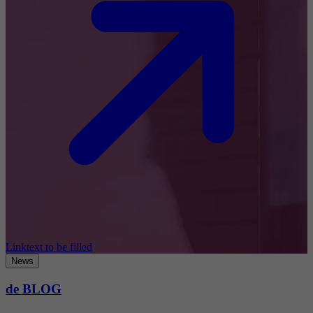
Linktext to be filled
News
de BLOG