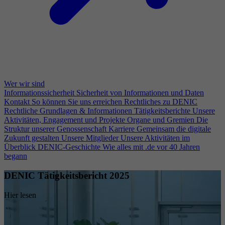
Wer wir sind
Informationssicherheit
Sicherheit von Informationen und Daten
Kontakt
So können Sie uns erreichen
Rechtliches zu DENIC
Rechtliche Grundlagen & Informationen
Tätigkeitsberichte
Unsere
Aktivitäten, Engagement und Projekte
Organe und Gremien
Die
Struktur unserer Genossenschaft
Karriere
Gemeinsam die digitale
Zukunft gestalten
Unsere Mitglieder
Unsere Aktivitäten im
Überblick
DENIC-Geschichte
Wie alles mit .de vor 40 Jahren
begann
DENIC Tätigkeitsbericht 2025
Hier lesen