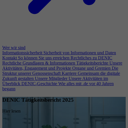
Wer wir sind
Informationssicherheit
Sicherheit von Informationen und Daten
Kontakt
So können Sie uns erreichen
Rechtliches zu DENIC
Rechtliche Grundlagen & Informationen
Tätigkeitsberichte
Unsere
Aktivitäten, Engagement und Projekte
Organe und Gremien
Die
Struktur unserer Genossenschaft
Karriere
Gemeinsam die digitale
Zukunft gestalten
Unsere Mitglieder
Unsere Aktivitäten im
Überblick
DENIC-Geschichte
Wie alles mit .de vor 40 Jahren
begann
DENIC Tätigkeitsbericht 2025
Hier lesen