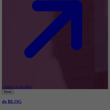
Linktext to be filled
News
de BLOG