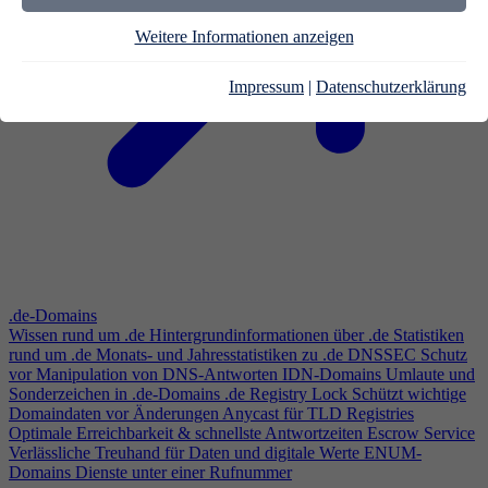
Weitere Informationen anzeigen
Impressum
|
Datenschutzerklärung
.de-Domains
Wissen rund um .de
Hintergrundinformationen über .de
Statistiken
rund um .de
Monats- und Jahresstatistiken zu .de
DNSSEC
Schutz
vor Manipulation von DNS-Antworten
IDN-Domains
Umlaute und
Sonderzeichen in .de-Domains
.de Registry Lock
Schützt wichtige
Domaindaten vor Änderungen
Anycast für TLD Registries
Optimale Erreichbarkeit & schnellste Antwortzeiten
Escrow Service
Verlässliche Treuhand für Daten und digitale Werte
ENUM-
Domains
Dienste unter einer Rufnummer