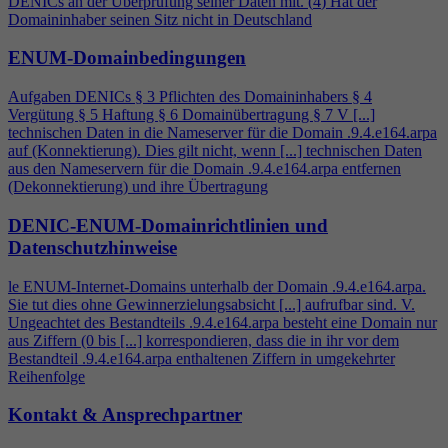
DENICs an der Überprüfung seiner Daten mit. (
4
) Hat der
Domaininhaber seinen Sitz nicht in Deutschland
ENUM-Domainbedingungen
Aufgaben DENICs § 3 Pflichten des Domaininhabers §
4
Vergütung § 5 Haftung § 6 Domainübertragung § 7 V [...]
technischen Daten in die Nameserver für die Domain .9.
4
.e164.arpa
auf (Konnektierung). Dies gilt nicht, wenn [...] technischen Daten
aus den Nameservern für die Domain .9.
4
.e164.arpa entfernen
(Dekonnektierung) und ihre Übertragung
DENIC-ENUM-Domainrichtlinien und
Datenschutzhinweise
le ENUM-Internet-Domains unterhalb der Domain .9.
4
.e164.arpa.
Sie tut dies ohne Gewinnerzielungsabsicht [...] aufrufbar sind. V.
Ungeachtet des Bestandteils .9.
4
.e164.arpa besteht eine Domain nur
aus Ziffern (0 bis [...] korrespondieren, dass die in ihr vor dem
Bestandteil .9.
4
.e164.arpa enthaltenen Ziffern in umgekehrter
Reihenfolge
Kontakt & Ansprechpartner