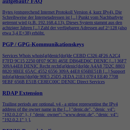
aufgebaut?
FAQ
Bytes (entsprechend Internet Protokoll Version
4
, kurz IPv
4
). Die
Schreibweise der Internetadressen ist [...] Punkt vom Nachbarbyte
getrennt wird (z.B. 192.168.
4
.13). Dieses System stammt aus den
achtziger Jahren [...] Zahl der verfügbaren Adressen auf 2^128 (also
etwa 3,
4
E+38) erhöht.
PGP / GPG-Kommunikationskeys
Services Whois whois[at]denic[dot]de CEBD C326
4
F26 A2C
4
F7FD 9C15 2250 0F07 9C81 465E DB64ED6C DENIC [...] 36F7
309A44E8 DENIC Recht recht[at]denic[dot]de A
4
A8 7D2C 8803
8820 9BEE 65AC 4552 6556 309A 44E8 656BE51B [...] Support
info[at]denic[dot]de 90E5 25D5 2EDA 21E3 07F
4
EE40 7708
9EBF 656B E51B CE8EC00C DENIC Direct Services
RDAP Extension
Trailing periods are optional. v
4
- a string representing the IPv
4
address of the owner name in the [...] "denic.de", "denic_v
4
":
"192.0.2.0" }, { "denic_owner": "www.denic.de", "denic_v
4
":
"192.0.2.1" } ],