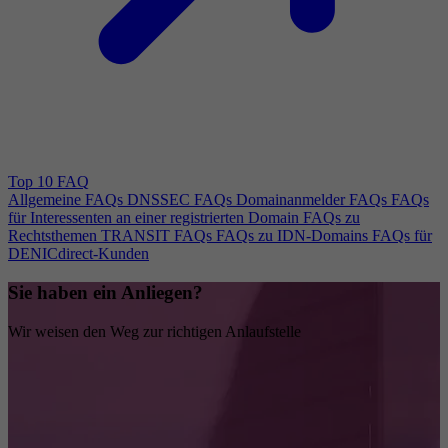
Top 10 FAQ
Allgemeine FAQs
DNSSEC FAQs
Domainanmelder FAQs
FAQs
für Interessenten an einer registrierten Domain
FAQs zu
Rechtsthemen
TRANSIT FAQs
FAQs zu IDN-Domains
FAQs für
DENICdirect-Kunden
Sie haben ein Anliegen?
Wir weisen den Weg zur richtigen Anlaufstelle