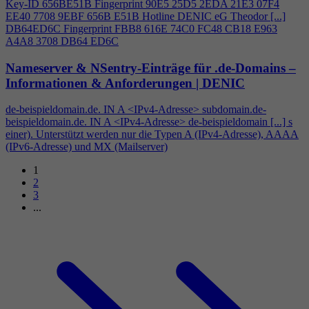
Key-ID 656BE51B Fingerprint 90E5 25D5 2EDA 21E3 07F
4
EE40 7708 9EBF 656B E51B Hotline DENIC eG Theodor [...]
DB64ED6C Fingerprint FBB8 616E 74C0 FC48 CB18 E963
A
4
A8 3708 DB64 ED6C
Nameserver & NSentry-Einträge für .de-Domains –
Informationen & Anforderungen | DENIC
de-beispieldomain.de. IN A <IPv
4
-Adresse> subdomain.de-
beispieldomain.de. IN A <IPv
4
-Adresse> de-beispieldomain [...] s
einer). Unterstützt werden nur die Typen A (IPv
4
-Adresse), AAAA
(IPv6-Adresse) und MX (Mailserver)
1
2
3
...