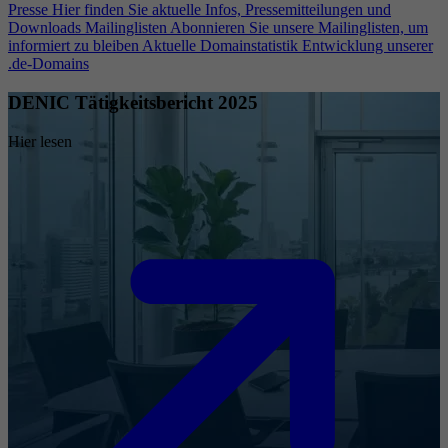
Presse
Hier finden Sie aktuelle Infos, Pressemitteilungen und
Downloads
Mailinglisten
Abonnieren Sie unsere Mailinglisten, um
informiert zu bleiben
Aktuelle Domainstatistik
Entwicklung unserer
.de-Domains
DENIC Tätigkeitsbericht 2025
Hier lesen