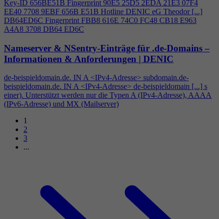
Key-ID 656BE51B Fingerprint 90E5 25D5 2EDA 21E3 07F
4
EE40 7708 9EBF 656B E51B Hotline DENIC eG Theodor [...]
DB64ED6C Fingerprint FBB8 616E 74C0 FC48 CB18 E963
A
4
A8 3708 DB64 ED6C
Nameserver & NSentry-Einträge für .de-Domains –
Informationen & Anforderungen | DENIC
de-beispieldomain.de. IN A <IPv
4
-Adresse> subdomain.de-
beispieldomain.de. IN A <IPv
4
-Adresse> de-beispieldomain [...] s
einer). Unterstützt werden nur die Typen A (IPv
4
-Adresse), AAAA
(IPv6-Adresse) und MX (Mailserver)
1
2
3
...