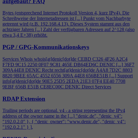
aufgebaut?
FAQ
Bytes (entsprechend Internet Protokoll Version
4
, kurz IPv
4
). Die
Schreibweise der Internetadressen ist [...] Punkt vom Nachbarbyte
getrennt wird (z.B. 192.168.
4
.13). Dieses System stammt aus den
achtziger Jahren [...] Zahl der verfügbaren Adressen auf 2^128 (also
etwa 3,
4
E+38) erhöht.
PGP / GPG-Kommunikationskeys
Services Whois whois[at]denic[dot]de CEBD C326
4
F26 A2C
4
F7FD 9C15 2250 0F07 9C81 465E DB64ED6C DENIC [...] 36F7
309A44E8 DENIC Recht recht[at]denic[dot]de A
4
A8 7D2C 8803
8820 9BEE 65AC 4552 6556 309A 44E8 656BE51B [...] Support
info[at]denic[dot]de 90E5 25D5 2EDA 21E3 07F
4
EE40 7708
9EBF 656B E51B CE8EC00C DENIC Direct Services
RDAP Extension
Trailing periods are optional. v
4
- a string representing the IPv
4
address of the owner name in the [...] "denic.de", "denic_v
4
":
"192.0.2.0" }, { "denic_owner": "www.denic.de", "denic_v
4
":
"192.0.2.1" } ],