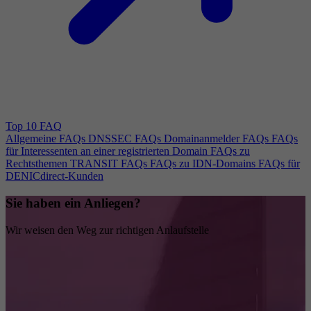
Top 10 FAQ
Allgemeine FAQs
DNSSEC FAQs
Domainanmelder FAQs
FAQs
für Interessenten an einer registrierten Domain
FAQs zu
Rechtsthemen
TRANSIT FAQs
FAQs zu IDN-Domains
FAQs für
DENICdirect-Kunden
Sie haben ein Anliegen?
Wir weisen den Weg zur richtigen Anlaufstelle