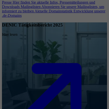
Presse
Hier finden Sie aktuelle Infos, Pressemitteilungen und
Downloads
Mailinglisten
Abonnieren Sie unsere Mailinglisten, um
informiert zu bleiben
Aktuelle Domainstatistik
Entwicklung unserer
.de-Domains
DENIC Tätigkeitsbericht 2025
Hier lesen