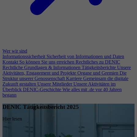
Wer wir sind
Informationssicherheit
Sicherheit von Informationen und Daten
Kontakt
So können Sie uns erreichen
Rechtliches zu DENIC
Rechtliche Grundlagen & Informationen
Tätigkeitsberichte
Unsere
Aktivitäten, Engagement und Projekte
Organe und Gremien
Die
Struktur unserer Genossenschaft
Karriere
Gemeinsam die digitale
Zukunft gestalten
Unsere Mitglieder
Unsere Aktivitäten im
Überblick
DENIC-Geschichte
Wie alles mit .de vor 40 Jahren
begann
DENIC Tätigkeitsbericht 2025
Hier lesen