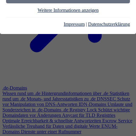
Weitere Informationen anzeigen
Impressum
|
Datenschutzerklärung
.de-Domains
Wissen rund um .de
Hintergrundinformationen über .de
Statistiken
rund um .de
Monats- und Jahresstatistiken zu .de
DNSSEC
Schutz
vor Manipulation von DNS-Antworten
IDN-Domains
Umlaute und
Sonderzeichen in .de-Domains
.de Registry Lock
Schützt wichtige
Domaindaten vor Änderungen
Anycast für TLD Registries
Optimale Erreichbarkeit & schnellste Antwortzeiten
Escrow Service
Verlässliche Treuhand für Daten und digitale Werte
ENUM-
Domains
Dienste unter einer Rufnummer