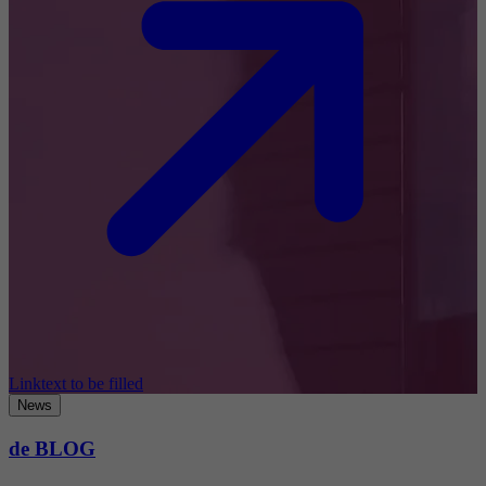
Linktext to be filled
News
de BLOG