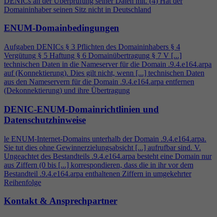
DENICs an der Überprüfung seiner Daten mit. (
4
) Hat der
Domaininhaber seinen Sitz nicht in Deutschland
ENUM-Domainbedingungen
Aufgaben DENICs § 3 Pflichten des Domaininhabers §
4
Vergütung § 5 Haftung § 6 Domainübertragung § 7 V [...]
technischen Daten in die Nameserver für die Domain .9.
4
.e164.arpa
auf (Konnektierung). Dies gilt nicht, wenn [...] technischen Daten
aus den Nameservern für die Domain .9.
4
.e164.arpa entfernen
(Dekonnektierung) und ihre Übertragung
DENIC-ENUM-Domainrichtlinien und
Datenschutzhinweise
le ENUM-Internet-Domains unterhalb der Domain .9.
4
.e164.arpa.
Sie tut dies ohne Gewinnerzielungsabsicht [...] aufrufbar sind. V.
Ungeachtet des Bestandteils .9.
4
.e164.arpa besteht eine Domain nur
aus Ziffern (0 bis [...] korrespondieren, dass die in ihr vor dem
Bestandteil .9.
4
.e164.arpa enthaltenen Ziffern in umgekehrter
Reihenfolge
Kontakt & Ansprechpartner