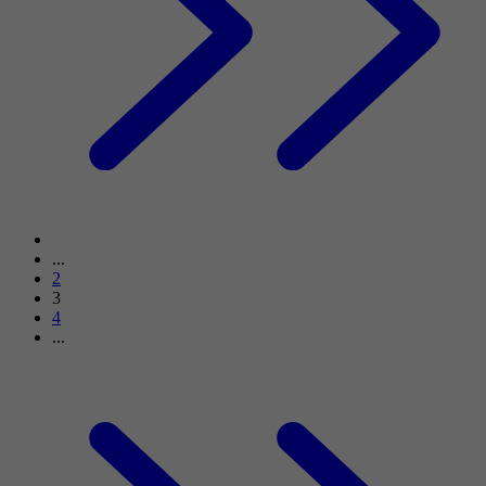
...
2
3
4
...