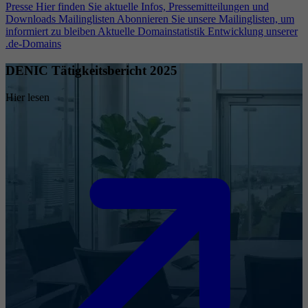
Presse
Hier finden Sie aktuelle Infos, Pressemitteilungen und
Downloads
Mailinglisten
Abonnieren Sie unsere Mailinglisten, um
informiert zu bleiben
Aktuelle Domainstatistik
Entwicklung unserer
.de-Domains
DENIC Tätigkeitsbericht 2025
Hier lesen