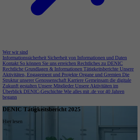
Wer wir sind
Informationssicherheit
Sicherheit von Informationen und Daten
Kontakt
So können Sie uns erreichen
Rechtliches zu DENIC
Rechtliche Grundlagen & Informationen
Tätigkeitsberichte
Unsere
Aktivitäten, Engagement und Projekte
Organe und Gremien
Die
Struktur unserer Genossenschaft
Karriere
Gemeinsam die digitale
Zukunft gestalten
Unsere Mitglieder
Unsere Aktivitäten im
Überblick
DENIC-Geschichte
Wie alles mit .de vor 40 Jahren
begann
DENIC Tätigkeitsbericht 2025
Hier lesen