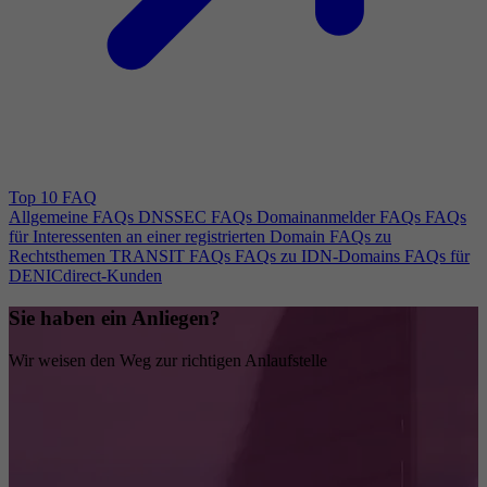
Top 10 FAQ
Allgemeine FAQs
DNSSEC FAQs
Domainanmelder FAQs
FAQs
für Interessenten an einer registrierten Domain
FAQs zu
Rechtsthemen
TRANSIT FAQs
FAQs zu IDN-Domains
FAQs für
DENICdirect-Kunden
Sie haben ein Anliegen?
Wir weisen den Weg zur richtigen Anlaufstelle