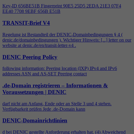
Key-ID 656BE51B Fingerprint 90E5 25D5 2EDA 21E3 07F
4
EE40 7708 9EBF 656B E51B
TRANSIT-Brief V4
Regelung ist Bestandteil der DENIC-Domainbedingungen §
4
(
denic.de/domainbedingungen ). Wichtiger Hinweis: [...] letter on our
website at denic.de/en/transit-letter-v
4
.
DENIC Peering Policy
following information: Peering location (IXP) IPv
4
and IPv6
addresses ASN and AS-SET Peering contact
.de-Domain registrieren – Informationen &
Voraussetzungen | DENIC
darf nicht am Anfang, Ende oder an Stelle 3 und
4
stehen.
Verfügbarkeit prüfen Jede .de-Domain kann
DENIC-Domainrichtlinien
d bei DENIC gestellte Anforderung erhalten hat. (
4
) Abweichend