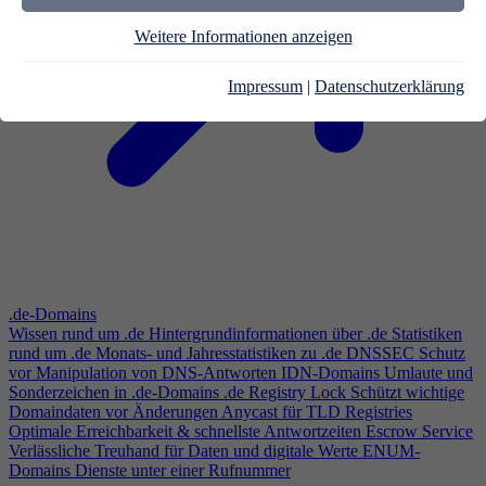
Weitere Informationen anzeigen
Impressum
|
Datenschutzerklärung
.de-Domains
Wissen rund um .de
Hintergrundinformationen über .de
Statistiken
rund um .de
Monats- und Jahresstatistiken zu .de
DNSSEC
Schutz
vor Manipulation von DNS-Antworten
IDN-Domains
Umlaute und
Sonderzeichen in .de-Domains
.de Registry Lock
Schützt wichtige
Domaindaten vor Änderungen
Anycast für TLD Registries
Optimale Erreichbarkeit & schnellste Antwortzeiten
Escrow Service
Verlässliche Treuhand für Daten und digitale Werte
ENUM-
Domains
Dienste unter einer Rufnummer