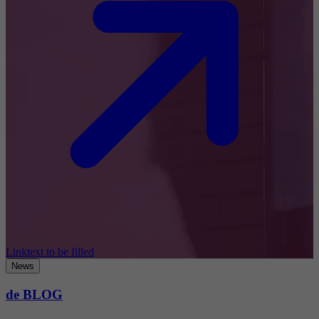
Linktext to be filled
News
de BLOG