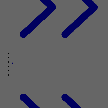
...
2
3
4
...