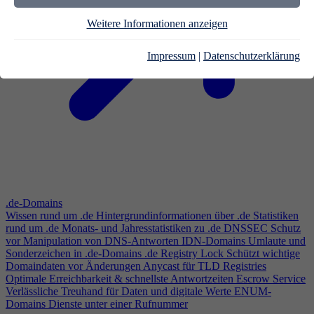
Weitere Informationen anzeigen
Impressum
|
Datenschutzerklärung
.de-Domains
Wissen rund um .de
Hintergrundinformationen über .de
Statistiken
rund um .de
Monats- und Jahresstatistiken zu .de
DNSSEC
Schutz
vor Manipulation von DNS-Antworten
IDN-Domains
Umlaute und
Sonderzeichen in .de-Domains
.de Registry Lock
Schützt wichtige
Domaindaten vor Änderungen
Anycast für TLD Registries
Optimale Erreichbarkeit & schnellste Antwortzeiten
Escrow Service
Verlässliche Treuhand für Daten und digitale Werte
ENUM-
Domains
Dienste unter einer Rufnummer