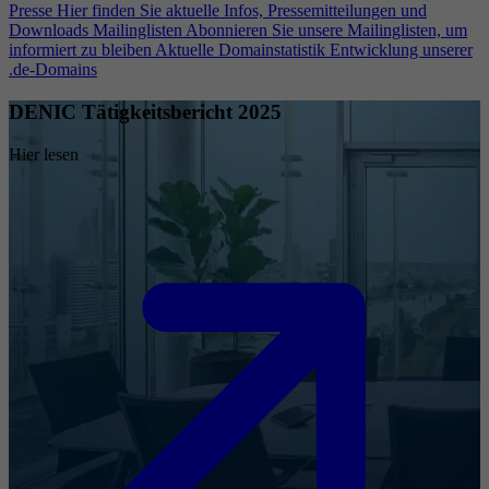
Presse
Hier finden Sie aktuelle Infos, Pressemitteilungen und
Downloads
Mailinglisten
Abonnieren Sie unsere Mailinglisten, um
informiert zu bleiben
Aktuelle Domainstatistik
Entwicklung unserer
.de-Domains
DENIC Tätigkeitsbericht 2025
Hier lesen