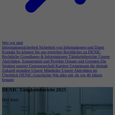
Wer wir sind
Informationssicherheit
Sicherheit von Informationen und Daten
Kontakt
So können Sie uns erreichen
Rechtliches zu DENIC
Rechtliche Grundlagen & Informationen
Tätigkeitsberichte
Unsere
Aktivitäten, Engagement und Projekte
Organe und Gremien
Die
Struktur unserer Genossenschaft
Karriere
Gemeinsam die digitale
Zukunft gestalten
Unsere Mitglieder
Unsere Aktivitäten im
Überblick
DENIC-Geschichte
Wie alles mit .de vor 40 Jahren
begann
DENIC Tätigkeitsbericht 2025
Hier lesen