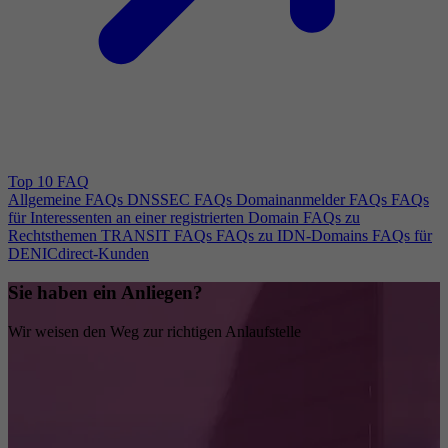
Top 10 FAQ
Allgemeine FAQs
DNSSEC FAQs
Domainanmelder FAQs
FAQs
für Interessenten an einer registrierten Domain
FAQs zu
Rechtsthemen
TRANSIT FAQs
FAQs zu IDN-Domains
FAQs für
DENICdirect-Kunden
Sie haben ein Anliegen?
Wir weisen den Weg zur richtigen Anlaufstelle