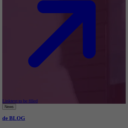
Linktext to be filled
News
de BLOG