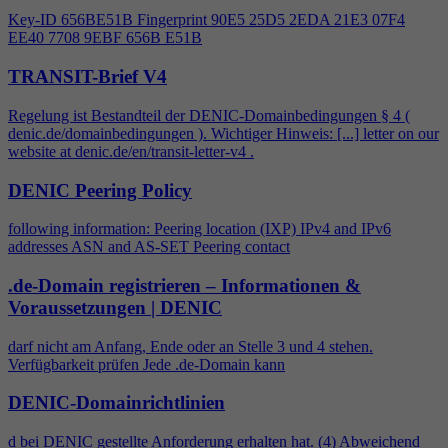
Key-ID 656BE51B Fingerprint 90E5 25D5 2EDA 21E3 07F
4
EE40 7708 9EBF 656B E51B
TRANSIT-Brief V4
Regelung ist Bestandteil der DENIC-Domainbedingungen §
4
(
denic.de/domainbedingungen ). Wichtiger Hinweis: [...] letter on our
website at denic.de/en/transit-letter-v
4
.
DENIC Peering Policy
following information: Peering location (IXP) IPv
4
and IPv6
addresses ASN and AS-SET Peering contact
.de-Domain registrieren – Informationen &
Voraussetzungen | DENIC
darf nicht am Anfang, Ende oder an Stelle 3 und
4
stehen.
Verfügbarkeit prüfen Jede .de-Domain kann
DENIC-Domainrichtlinien
d bei DENIC gestellte Anforderung erhalten hat. (
4
) Abweichend