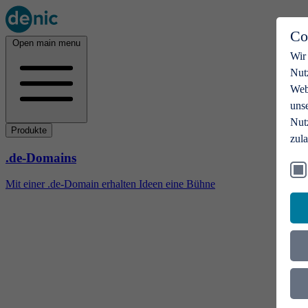
Co
Open main menu
Wir
Nut
Webs
uns
Nut
Produkte
zul
.de-Domains
Mit einer .de-Domain erhalten Ideen eine Bühne