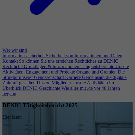
Wer wir sind
Informationssicherheit
Sicherheit von Informationen und Daten
Kontakt
So können Sie uns erreichen
Rechtliches zu DENIC
Rechtliche Grundlagen & Informationen
Tätigkeitsberichte
Unsere
Aktivitäten, Engagement und Projekte
Organe und Gremien
Die
Struktur unserer Genossenschaft
Karriere
Gemeinsam die digitale
Zukunft gestalten
Unsere Mitglieder
Unsere Aktivitäten im
Überblick
DENIC-Geschichte
Wie alles mit .de vor 40 Jahren
begann
DENIC Tätigkeitsbericht 2025
Hier lesen