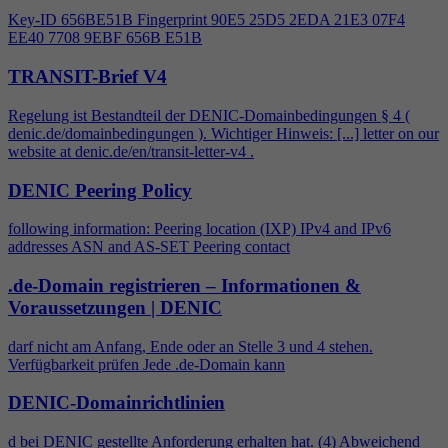
Key-ID 656BE51B Fingerprint 90E5 25D5 2EDA 21E3 07F
4
EE40 7708 9EBF 656B E51B
TRANSIT-Brief V4
Regelung ist Bestandteil der DENIC-Domainbedingungen §
4
(
denic.de/domainbedingungen ). Wichtiger Hinweis: [...] letter on our
website at denic.de/en/transit-letter-v
4
.
DENIC Peering Policy
following information: Peering location (IXP) IPv
4
and IPv6
addresses ASN and AS-SET Peering contact
.de-Domain registrieren – Informationen &
Voraussetzungen | DENIC
darf nicht am Anfang, Ende oder an Stelle 3 und
4
stehen.
Verfügbarkeit prüfen Jede .de-Domain kann
DENIC-Domainrichtlinien
d bei DENIC gestellte Anforderung erhalten hat. (
4
) Abweichend