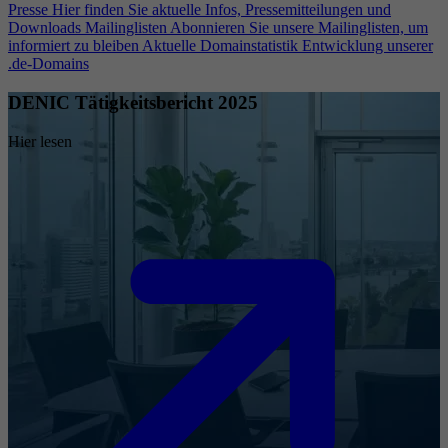
Presse
Hier finden Sie aktuelle Infos, Pressemitteilungen und
Downloads
Mailinglisten
Abonnieren Sie unsere Mailinglisten, um
informiert zu bleiben
Aktuelle Domainstatistik
Entwicklung unserer
.de-Domains
DENIC Tätigkeitsbericht 2025
Hier lesen