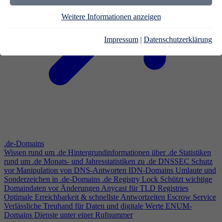
Weitere Informationen anzeigen
Impressum
|
Datenschutzerklärung
.de-Domains
Wissen rund um .de
Hintergrundinformationen über .de
Statistiken
rund um .de
Monats- und Jahresstatistiken zu .de
DNSSEC
Schutz
vor Manipulation von DNS-Antworten
IDN-Domains
Umlaute und
Sonderzeichen in .de-Domains
.de Registry Lock
Schützt wichtige
Domaindaten vor Änderungen
Anycast für TLD Registries
Optimale Erreichbarkeit & schnellste Antwortzeiten
Escrow Service
Verlässliche Treuhand für Daten und digitale Werte
ENUM-
Domains
Dienste unter einer Rufnummer