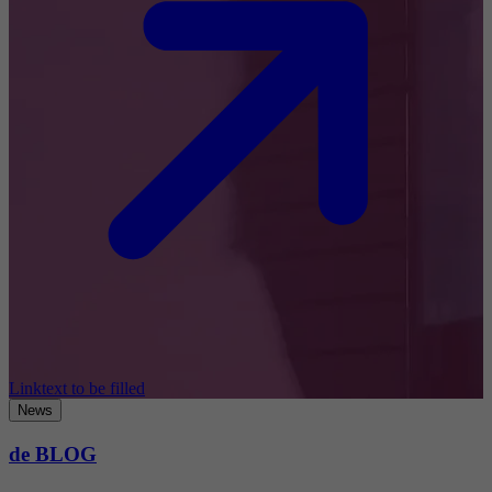
Linktext to be filled
News
de BLOG