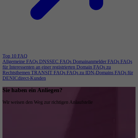
Top 10 FAQ
Allgemeine FAQs
DNSSEC FAQs
Domainanmelder FAQs
FAQs
für Interessenten an einer registrierten Domain
FAQs zu
Rechtsthemen
TRANSIT FAQs
FAQs zu IDN-Domains
FAQs für
DENICdirect-Kunden
Sie haben ein Anliegen?
Wir weisen den Weg zur richtigen Anlaufstelle