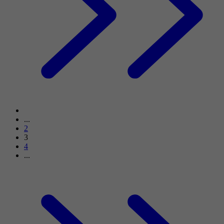
...
2
3
4
...