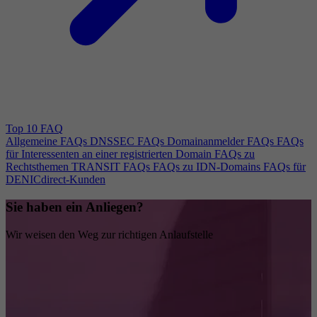
Top 10 FAQ
Allgemeine FAQs
DNSSEC FAQs
Domainanmelder FAQs
FAQs
für Interessenten an einer registrierten Domain
FAQs zu
Rechtsthemen
TRANSIT FAQs
FAQs zu IDN-Domains
FAQs für
DENICdirect-Kunden
Sie haben ein Anliegen?
Wir weisen den Weg zur richtigen Anlaufstelle