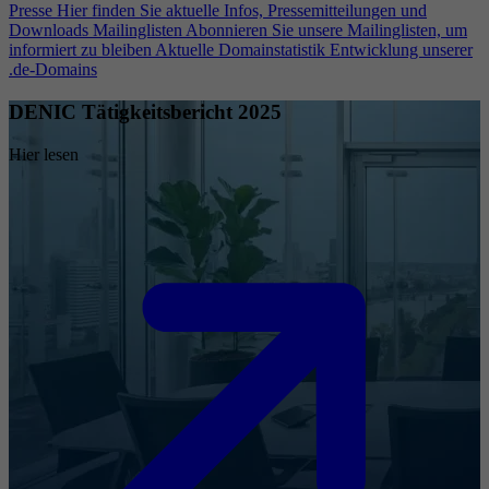
Presse
Hier finden Sie aktuelle Infos, Pressemitteilungen und
Downloads
Mailinglisten
Abonnieren Sie unsere Mailinglisten, um
informiert zu bleiben
Aktuelle Domainstatistik
Entwicklung unserer
.de-Domains
DENIC Tätigkeitsbericht 2025
Hier lesen