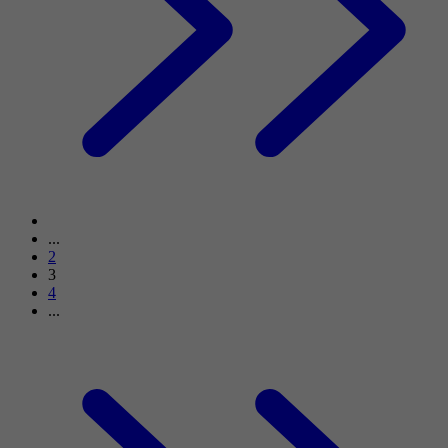
...
2
3
4
...