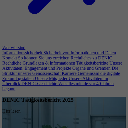
Wer wir sind
Informationssicherheit
Sicherheit von Informationen und Daten
Kontakt
So können Sie uns erreichen
Rechtliches zu DENIC
Rechtliche Grundlagen & Informationen
Tätigkeitsberichte
Unsere
Aktivitäten, Engagement und Projekte
Organe und Gremien
Die
Struktur unserer Genossenschaft
Karriere
Gemeinsam die digitale
Zukunft gestalten
Unsere Mitglieder
Unsere Aktivitäten im
Überblick
DENIC-Geschichte
Wie alles mit .de vor 40 Jahren
begann
DENIC Tätigkeitsbericht 2025
Hier lesen