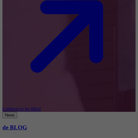
Linktext to be filled
News
de BLOG