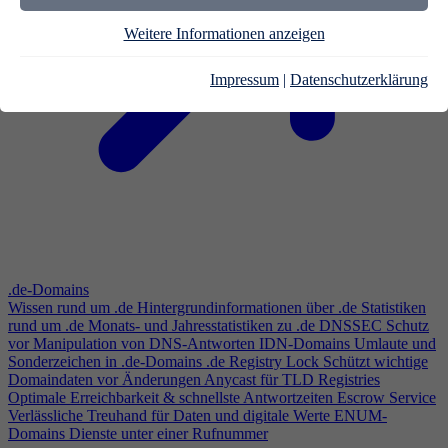
Weitere Informationen anzeigen
Impressum
|
Datenschutzerklärung
.de-Domains
Wissen rund um .de
Hintergrundinformationen über .de
Statistiken
rund um .de
Monats- und Jahresstatistiken zu .de
DNSSEC
Schutz
vor Manipulation von DNS-Antworten
IDN-Domains
Umlaute und
Sonderzeichen in .de-Domains
.de Registry Lock
Schützt wichtige
Domaindaten vor Änderungen
Anycast für TLD Registries
Optimale Erreichbarkeit & schnellste Antwortzeiten
Escrow Service
Verlässliche Treuhand für Daten und digitale Werte
ENUM-
Domains
Dienste unter einer Rufnummer