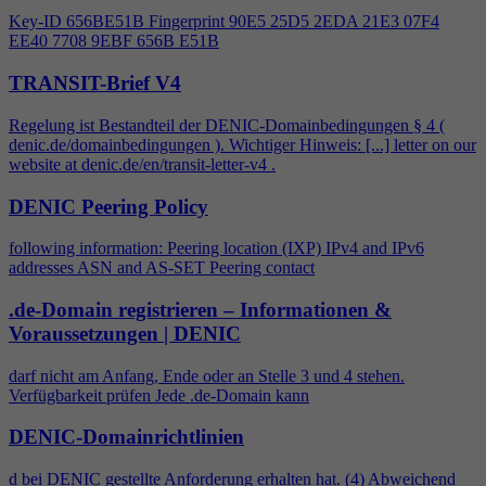
Key-ID 656BE51B Fingerprint 90E5 25D5 2EDA 21E3 07F
4
EE40 7708 9EBF 656B E51B
TRANSIT-Brief V4
Regelung ist Bestandteil der DENIC-Domainbedingungen §
4
(
denic.de/domainbedingungen ). Wichtiger Hinweis: [...] letter on our
website at denic.de/en/transit-letter-v
4
.
DENIC Peering Policy
following information: Peering location (IXP) IPv
4
and IPv6
addresses ASN and AS-SET Peering contact
.de-Domain registrieren – Informationen &
Voraussetzungen | DENIC
darf nicht am Anfang, Ende oder an Stelle 3 und
4
stehen.
Verfügbarkeit prüfen Jede .de-Domain kann
DENIC-Domainrichtlinien
d bei DENIC gestellte Anforderung erhalten hat. (
4
) Abweichend