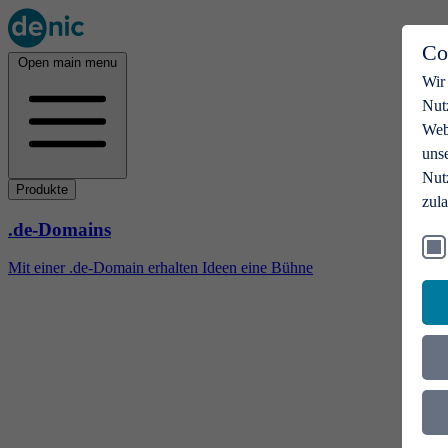
Co
Open main menu
Wir
Nut
Webs
uns
Nut
Produkte
zul
.de-Domains
Mit einer .de-Domain erhalten Ideen eine Bühne