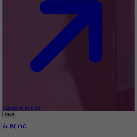
Linktext to be filled
News
de BLOG