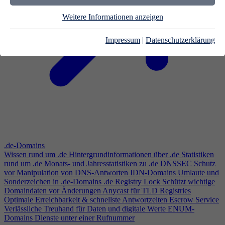
Weitere Informationen anzeigen
Impressum
|
Datenschutzerklärung
.de-Domains
Wissen rund um .de
Hintergrundinformationen über .de
Statistiken
rund um .de
Monats- und Jahresstatistiken zu .de
DNSSEC
Schutz
vor Manipulation von DNS-Antworten
IDN-Domains
Umlaute und
Sonderzeichen in .de-Domains
.de Registry Lock
Schützt wichtige
Domaindaten vor Änderungen
Anycast für TLD Registries
Optimale Erreichbarkeit & schnellste Antwortzeiten
Escrow Service
Verlässliche Treuhand für Daten und digitale Werte
ENUM-
Domains
Dienste unter einer Rufnummer