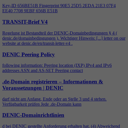
Key-ID 656BE51B Fingerprint 90E5 25D5 2EDA 21E3 07F
4
EE40 7708 9EBF 656B E51B
TRANSIT-Brief V4
Regelung ist Bestandteil der DENIC-Domainbedingungen §
4
(
denic.de/domainbedingungen ). Wichtiger Hinweis: [...] letter on our
website at denic.de/en/transit-letter-v
4
.
DENIC Peering Policy
following information: Peering location (IXP) IPv
4
and IPv6
addresses ASN and AS-SET Peering contact
.de-Domain registrieren – Informationen &
Voraussetzungen | DENIC
darf nicht am Anfang, Ende oder an Stelle 3 und
4
stehen.
Verfügbarkeit prüfen Jede .de-Domain kann
DENIC-Domainrichtlinien
d bei DENIC gestellte Anforderung erhalten hat. (
4
) Abweichend