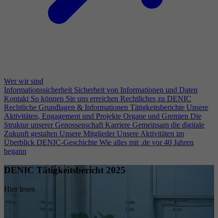
Wer wir sind
Informationssicherheit
Sicherheit von Informationen und Daten
Kontakt
So können Sie uns erreichen
Rechtliches zu DENIC
Rechtliche Grundlagen & Informationen
Tätigkeitsberichte
Unsere
Aktivitäten, Engagement und Projekte
Organe und Gremien
Die
Struktur unserer Genossenschaft
Karriere
Gemeinsam die digitale
Zukunft gestalten
Unsere Mitglieder
Unsere Aktivitäten im
Überblick
DENIC-Geschichte
Wie alles mit .de vor 40 Jahren
begann
DENIC Tätigkeitsbericht 2025
Hier lesen