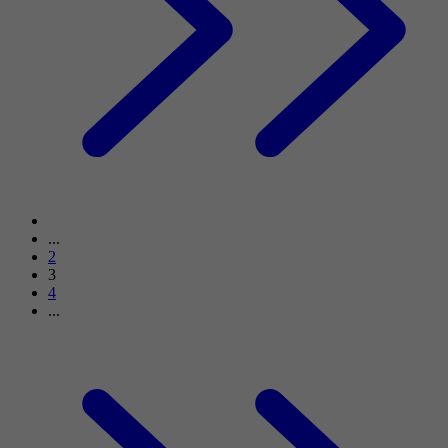
...
2
3
4
...