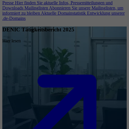
Presse
Hier finden Sie aktuelle Infos, Pressemitteilungen und
Downloads
Mailinglisten
Abonnieren Sie unsere Mailinglisten, um
informiert zu bleiben
Aktuelle Domainstatistik
Entwicklung unserer
.de-Domains
DENIC Tätigkeitsbericht 2025
Hier lesen