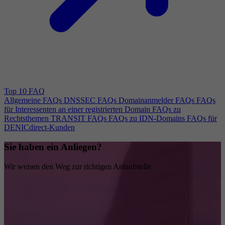
Top 10 FAQ
Allgemeine FAQs
DNSSEC FAQs
Domainanmelder FAQs
FAQs
für Interessenten an einer registrierten Domain
FAQs zu
Rechtsthemen
TRANSIT FAQs
FAQs zu IDN-Domains
FAQs für
DENICdirect-Kunden
Sie haben ein Anliegen?
Wir weisen den Weg zur richtigen Anlaufstelle