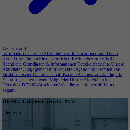
Wer wir sind
Informationssicherheit
Sicherheit von Informationen und Daten
Kontakt
So können Sie uns erreichen
Rechtliches zu DENIC
Rechtliche Grundlagen & Informationen
Tätigkeitsberichte
Unsere
Aktivitäten, Engagement und Projekte
Organe und Gremien
Die
Struktur unserer Genossenschaft
Karriere
Gemeinsam die digitale
Zukunft gestalten
Unsere Mitglieder
Unsere Aktivitäten im
Überblick
DENIC-Geschichte
Wie alles mit .de vor 40 Jahren
begann
DENIC Tätigkeitsbericht 2025
Hier lesen