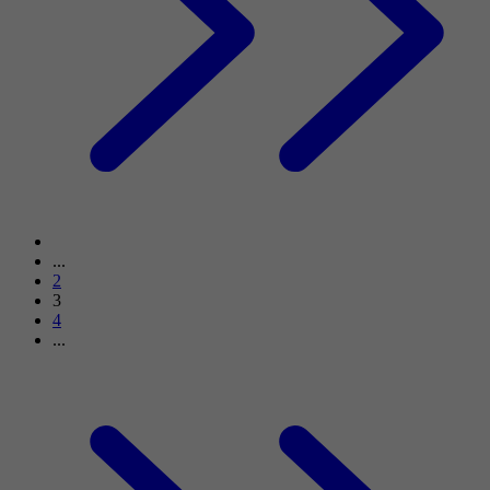
...
2
3
4
...