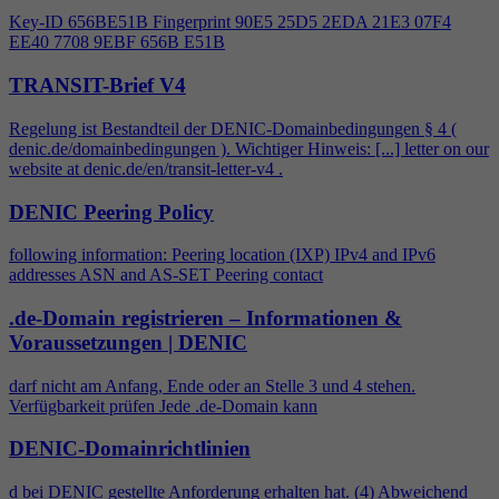
Key-ID 656BE51B Fingerprint 90E5 25D5 2EDA 21E3 07F
4
EE40 7708 9EBF 656B E51B
TRANSIT-Brief V4
Regelung ist Bestandteil der DENIC-Domainbedingungen §
4
(
denic.de/domainbedingungen ). Wichtiger Hinweis: [...] letter on our
website at denic.de/en/transit-letter-v
4
.
DENIC Peering Policy
following information: Peering location (IXP) IPv
4
and IPv6
addresses ASN and AS-SET Peering contact
.de-Domain registrieren – Informationen &
Voraussetzungen | DENIC
darf nicht am Anfang, Ende oder an Stelle 3 und
4
stehen.
Verfügbarkeit prüfen Jede .de-Domain kann
DENIC-Domainrichtlinien
d bei DENIC gestellte Anforderung erhalten hat. (
4
) Abweichend