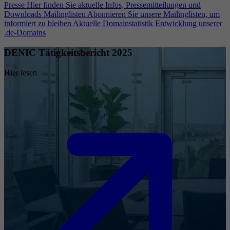
Presse
Hier finden Sie aktuelle Infos, Pressemitteilungen und
Downloads
Mailinglisten
Abonnieren Sie unsere Mailinglisten, um
informiert zu bleiben
Aktuelle Domainstatistik
Entwicklung unserer
.de-Domains
DENIC Tätigkeitsbericht 2025
Hier lesen