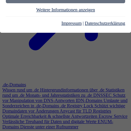
Weitere Informationen anzeigen
Impressum
|
Datenschutzerklärung
.de-Domains
Wissen rund um .de
Hintergrundinformationen über .de
Statistiken
rund um .de
Monats- und Jahresstatistiken zu .de
DNSSEC
Schutz
vor Manipulation von DNS-Antworten
IDN-Domains
Umlaute und
Sonderzeichen in .de-Domains
.de Registry Lock
Schützt wichtige
Domaindaten vor Änderungen
Anycast für TLD Registries
Optimale Erreichbarkeit & schnellste Antwortzeiten
Escrow Service
Verlässliche Treuhand für Daten und digitale Werte
ENUM-
Domains
Dienste unter einer Rufnummer