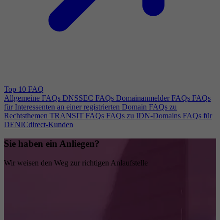
Top 10 FAQ
Allgemeine FAQs
DNSSEC FAQs
Domainanmelder FAQs
FAQs
für Interessenten an einer registrierten Domain
FAQs zu
Rechtsthemen
TRANSIT FAQs
FAQs zu IDN-Domains
FAQs für
DENICdirect-Kunden
Sie haben ein Anliegen?
Wir weisen den Weg zur richtigen Anlaufstelle