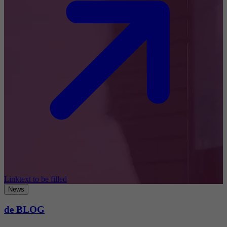
Linktext to be filled
News
de BLOG