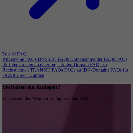
Top 10 FAQ
Allgemeine FAQs
DNSSEC FAQs
Domainanmelder FAQs
FAQs
für Interessenten an einer registrierten Domain
FAQs zu
Rechtsthemen
TRANSIT FAQs
FAQs zu IDN-Domains
FAQs für
DENICdirect-Kunden
Sie haben ein Anliegen?
Wir weisen den Weg zur richtigen Anlaufstelle