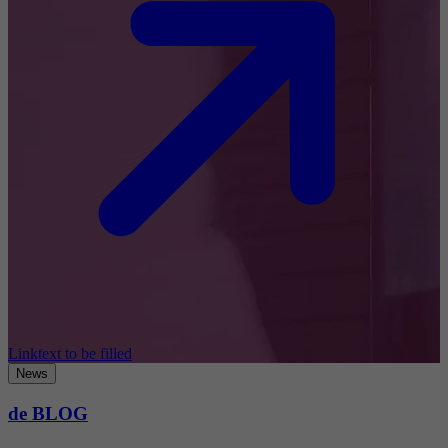
Linktext to be filled
News
de BLOG