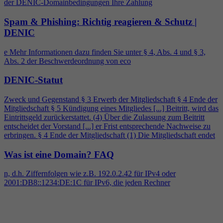
der DENIC-Domainbedingungen Ihre Zahlung
Spam & Phishing: Richtig reagieren & Schutz |
DENIC
e Mehr Informationen dazu finden Sie unter §
4
, Abs.
4
und § 3,
Abs. 2 der Beschwerdeordnung von eco
DENIC-Statut
Zweck und Gegenstand § 3 Erwerb der Mitgliedschaft §
4
Ende der
Mitgliedschaft § 5 Kündigung eines Mitgliedes [...] Beitritt, wird das
Eintrittsgeld zurückerstattet. (
4
) Über die Zulassung zum Beitritt
entscheidet der Vorstand [...] er Frist entsprechende Nachweise zu
erbringen. §
4
Ende der Mitgliedschaft (1) Die Mitgliedschaft endet
Was ist eine Domain?
FAQ
n, d.h. Ziffernfolgen wie z.B. 192.0.2.42 für IPv
4
oder
2001:DB8::1234:DE:1C für IPv6, die jeden Rechner