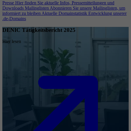
Presse
Hier finden Sie aktuelle Infos, Pressemitteilungen und
Downloads
Mailinglisten
Abonnieren Sie unsere Mailinglisten, um
informiert zu bleiben
Aktuelle Domainstatistik
Entwicklung unserer
.de-Domains
DENIC Tätigkeitsbericht 2025
Hier lesen