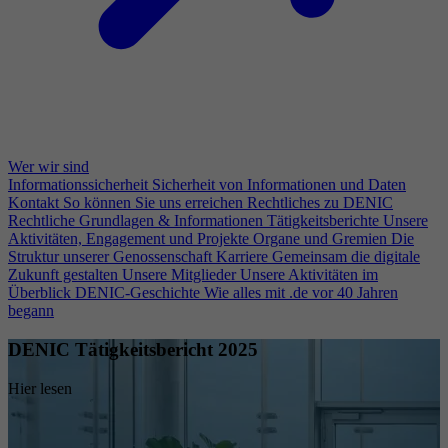
Wer wir sind
Informationssicherheit
Sicherheit von Informationen und Daten
Kontakt
So können Sie uns erreichen
Rechtliches zu DENIC
Rechtliche Grundlagen & Informationen
Tätigkeitsberichte
Unsere
Aktivitäten, Engagement und Projekte
Organe und Gremien
Die
Struktur unserer Genossenschaft
Karriere
Gemeinsam die digitale
Zukunft gestalten
Unsere Mitglieder
Unsere Aktivitäten im
Überblick
DENIC-Geschichte
Wie alles mit .de vor 40 Jahren
begann
DENIC Tätigkeitsbericht 2025
Hier lesen