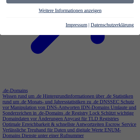
Weitere Informationen anzeigen
Impressum
|
Datenschutzerklärung
.de-Domains
Wissen rund um .de
Hintergrundinformationen über .de
Statistiken
rund um .de
Monats- und Jahresstatistiken zu .de
DNSSEC
Schutz
vor Manipulation von DNS-Antworten
IDN-Domains
Umlaute und
Sonderzeichen in .de-Domains
.de Registry Lock
Schützt wichtige
Domaindaten vor Änderungen
Anycast für TLD Registries
Optimale Erreichbarkeit & schnellste Antwortzeiten
Escrow Service
Verlässliche Treuhand für Daten und digitale Werte
ENUM-
Domains
Dienste unter einer Rufnummer