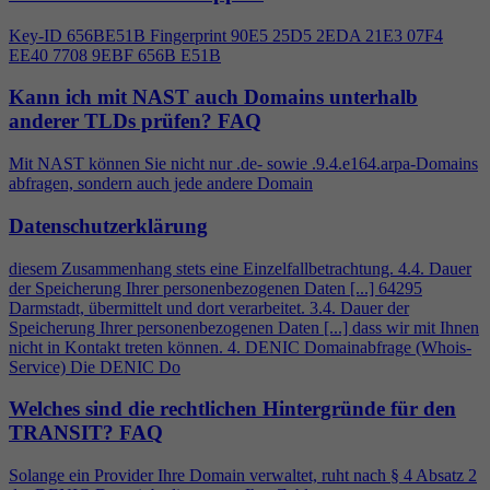
Key-ID 656BE51B Fingerprint 90E5 25D5 2EDA 21E3 07F
4
EE40 7708 9EBF 656B E51B
Kann ich mit NAST auch Domains unterhalb
anderer TLDs prüfen?
FAQ
Mit NAST können Sie nicht nur .de- sowie .9.
4
.e164.arpa-Domains
abfragen, sondern auch jede andere Domain
Datenschutzerklärung
diesem Zusammenhang stets eine Einzelfallbetrachtung.
4
.
4
. Dauer
der Speicherung Ihrer personenbezogenen Daten [...] 64295
Darmstadt, übermittelt und dort verarbeitet. 3.
4
. Dauer der
Speicherung Ihrer personenbezogenen Daten [...] dass wir mit Ihnen
nicht in Kontakt treten können.
4
. DENIC Domainabfrage (Whois-
Service) Die DENIC Do
Welches sind die rechtlichen Hintergründe für den
TRANSIT?
FAQ
Solange ein Provider Ihre Domain verwaltet, ruht nach §
4
Absatz 2