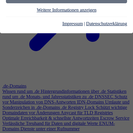
Weitere Informationen anzeigen
Impressum
|
Datenschutzerklärung
.de-Domains
Wissen rund um .de
Hintergrundinformationen über .de
Statistiken
rund um .de
Monats- und Jahresstatistiken zu .de
DNSSEC
Schutz
vor Manipulation von DNS-Antworten
IDN-Domains
Umlaute und
Sonderzeichen in .de-Domains
.de Registry Lock
Schützt wichtige
Domaindaten vor Änderungen
Anycast für TLD Registries
Optimale Erreichbarkeit & schnellste Antwortzeiten
Escrow Service
Verlässliche Treuhand für Daten und digitale Werte
ENUM-
Domains
Dienste unter einer Rufnummer