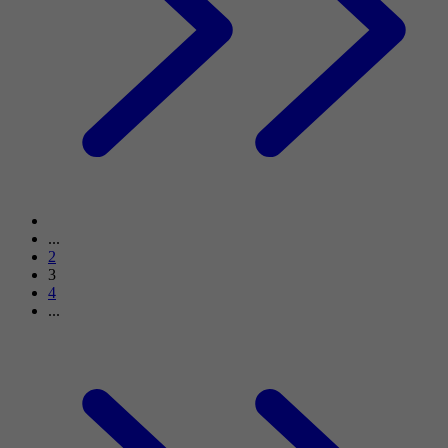
...
2
3
4
...