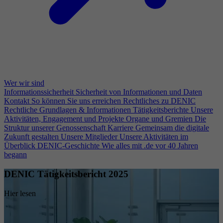
Wer wir sind
Informationssicherheit
Sicherheit von Informationen und Daten
Kontakt
So können Sie uns erreichen
Rechtliches zu DENIC
Rechtliche Grundlagen & Informationen
Tätigkeitsberichte
Unsere
Aktivitäten, Engagement und Projekte
Organe und Gremien
Die
Struktur unserer Genossenschaft
Karriere
Gemeinsam die digitale
Zukunft gestalten
Unsere Mitglieder
Unsere Aktivitäten im
Überblick
DENIC-Geschichte
Wie alles mit .de vor 40 Jahren
begann
DENIC Tätigkeitsbericht 2025
Hier lesen