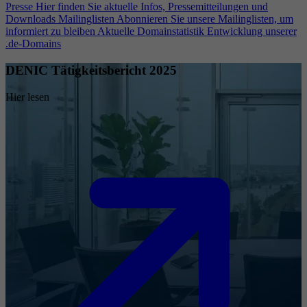
Presse
Hier finden Sie aktuelle Infos, Pressemitteilungen und
Downloads
Mailinglisten
Abonnieren Sie unsere Mailinglisten, um
informiert zu bleiben
Aktuelle Domainstatistik
Entwicklung unserer
.de-Domains
DENIC Tätigkeitsbericht 2025
Hier lesen