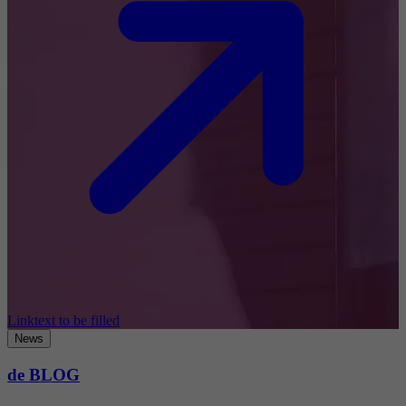
Linktext to be filled
News
de BLOG