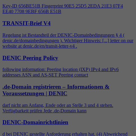
Key-ID 656BE51B Fingerprint 90E5 25D5 2EDA 21E3 07F
4
EE40 7708 9EBF 656B E51B
TRANSIT-Brief V4
Regelung ist Bestandteil der DENIC-Domainbedingungen §
4
(
denic.de/domainbedingungen ). Wichtiger Hinweis: [...] letter on our
website at denic.de/en/transit-letter-v
4
.
DENIC Peering Policy
following information: Peering location (IXP) IPv
4
and IPv6
addresses ASN and AS-SET Peering contact
.de-Domain registrieren – Informationen &
Voraussetzungen | DENIC
darf nicht am Anfang, Ende oder an Stelle 3 und
4
stehen.
Verfügbarkeit prüfen Jede .de-Domain kann
DENIC-Domainrichtlinien
d bei DENIC gestellte Anforderung erhalten hat. (
4
) Abweichend