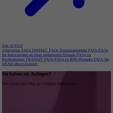
Top 10 FAQ
Allgemeine FAQs
DNSSEC FAQs
Domainanmelder FAQs
FAQs
für Interessenten an einer registrierten Domain
FAQs zu
Rechtsthemen
TRANSIT FAQs
FAQs zu IDN-Domains
FAQs für
DENICdirect-Kunden
Sie haben ein Anliegen?
Wir weisen den Weg zur richtigen Anlaufstelle