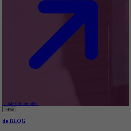
Linktext to be filled
News
de BLOG