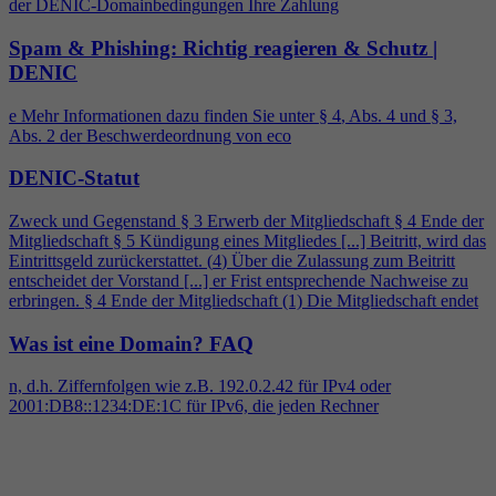
der DENIC-Domainbedingungen Ihre Zahlung
Spam & Phishing: Richtig reagieren & Schutz |
DENIC
e Mehr Informationen dazu finden Sie unter §
4
, Abs.
4
und § 3,
Abs. 2 der Beschwerdeordnung von eco
DENIC-Statut
Zweck und Gegenstand § 3 Erwerb der Mitgliedschaft §
4
Ende der
Mitgliedschaft § 5 Kündigung eines Mitgliedes [...] Beitritt, wird das
Eintrittsgeld zurückerstattet. (
4
) Über die Zulassung zum Beitritt
entscheidet der Vorstand [...] er Frist entsprechende Nachweise zu
erbringen. §
4
Ende der Mitgliedschaft (1) Die Mitgliedschaft endet
Was ist eine Domain?
FAQ
n, d.h. Ziffernfolgen wie z.B. 192.0.2.42 für IPv
4
oder
2001:DB8::1234:DE:1C für IPv6, die jeden Rechner