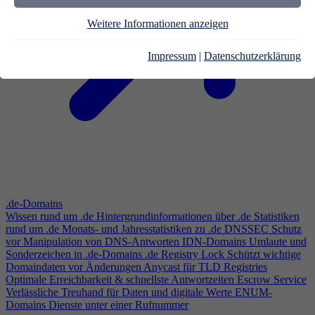
Weitere Informationen anzeigen
Impressum
|
Datenschutzerklärung
.de-Domains
Wissen rund um .de
Hintergrundinformationen über .de
Statistiken
rund um .de
Monats- und Jahresstatistiken zu .de
DNSSEC
Schutz
vor Manipulation von DNS-Antworten
IDN-Domains
Umlaute und
Sonderzeichen in .de-Domains
.de Registry Lock
Schützt wichtige
Domaindaten vor Änderungen
Anycast für TLD Registries
Optimale Erreichbarkeit & schnellste Antwortzeiten
Escrow Service
Verlässliche Treuhand für Daten und digitale Werte
ENUM-
Domains
Dienste unter einer Rufnummer