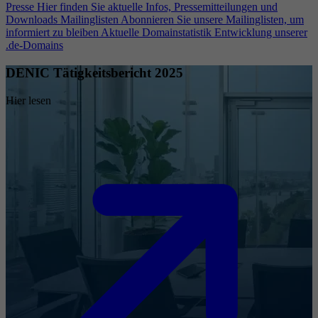
Presse
Hier finden Sie aktuelle Infos, Pressemitteilungen und
Downloads
Mailinglisten
Abonnieren Sie unsere Mailinglisten, um
informiert zu bleiben
Aktuelle Domainstatistik
Entwicklung unserer
.de-Domains
DENIC Tätigkeitsbericht 2025
Hier lesen