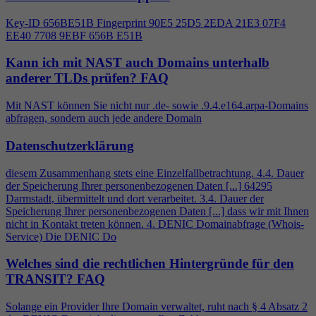
Key-ID 656BE51B Fingerprint 90E5 25D5 2EDA 21E3 07F
4
EE40 7708 9EBF 656B E51B
Kann ich mit NAST auch Domains unterhalb
anderer TLDs prüfen?
FAQ
Mit NAST können Sie nicht nur .de- sowie .9.
4
.e164.arpa-Domains
abfragen, sondern auch jede andere Domain
Datenschutzerklärung
diesem Zusammenhang stets eine Einzelfallbetrachtung.
4
.
4
. Dauer
der Speicherung Ihrer personenbezogenen Daten [...] 64295
Darmstadt, übermittelt und dort verarbeitet. 3.
4
. Dauer der
Speicherung Ihrer personenbezogenen Daten [...] dass wir mit Ihnen
nicht in Kontakt treten können.
4
. DENIC Domainabfrage (Whois-
Service) Die DENIC Do
Welches sind die rechtlichen Hintergründe für den
TRANSIT?
FAQ
Solange ein Provider Ihre Domain verwaltet, ruht nach §
4
Absatz 2