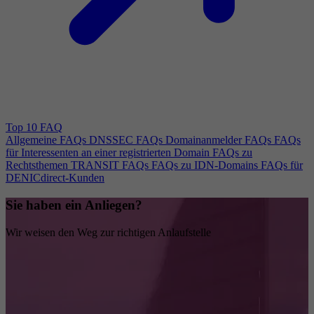
Top 10 FAQ
Allgemeine FAQs
DNSSEC FAQs
Domainanmelder FAQs
FAQs
für Interessenten an einer registrierten Domain
FAQs zu
Rechtsthemen
TRANSIT FAQs
FAQs zu IDN-Domains
FAQs für
DENICdirect-Kunden
Sie haben ein Anliegen?
Wir weisen den Weg zur richtigen Anlaufstelle