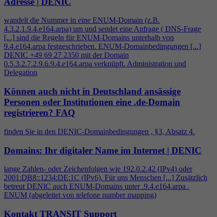
Adresse | DENIC
wandelt die Nummer in eine ENUM-Domain (z.B.
4
.3.2.1.9.
4
.e164.arpa) um und sendet eine Anfrage ( DNS-Frage
[...] sind die Regeln für ENUM-Domains unterhalb von
9.
4
.e164.arpa festgeschrieben. ENUM-Domainbedingungen [...]
DENIC +49 69 27 2350 mit der Domain
0.5.3.2.7.2.9.6.9.
4
.e164.arpa verknüpft. Administration und
Delegation
Können auch nicht in Deutschland ansässige
Personen oder Institutionen eine .de-Domain
registrieren?
FAQ
finden Sie in den DENIC-Domainbedingungen , §3, Absatz
4
.
Domains: Ihr digitaler Name im Internet | DENIC
lange Zahlen- oder Zeichenfolgen wie 192.0.2.42 (IPv
4
) oder
2001:DB8::1234:DE:1C (IPv6). Für uns Menschen [...] Zusätzlich
betreut DENIC auch ENUM-Domains unter .9.
4
.e164.arpa .
ENUM (abgeleitet von telefone number mapping)
Kontakt TRANSIT Support