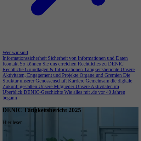
Wer wir sind
Informationssicherheit
Sicherheit von Informationen und Daten
Kontakt
So können Sie uns erreichen
Rechtliches zu DENIC
Rechtliche Grundlagen & Informationen
Tätigkeitsberichte
Unsere
Aktivitäten, Engagement und Projekte
Organe und Gremien
Die
Struktur unserer Genossenschaft
Karriere
Gemeinsam die digitale
Zukunft gestalten
Unsere Mitglieder
Unsere Aktivitäten im
Überblick
DENIC-Geschichte
Wie alles mit .de vor 40 Jahren
begann
DENIC Tätigkeitsbericht 2025
Hier lesen