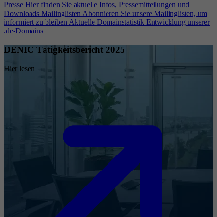
Presse
Hier finden Sie aktuelle Infos, Pressemitteilungen und
Downloads
Mailinglisten
Abonnieren Sie unsere Mailinglisten, um
informiert zu bleiben
Aktuelle Domainstatistik
Entwicklung unserer
.de-Domains
DENIC Tätigkeitsbericht 2025
Hier lesen