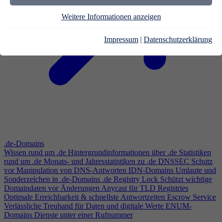
Weitere Informationen anzeigen
Impressum
|
Datenschutzerklärung
.de-Domains
Wissen rund um .de
Hintergrundinformationen über .de
Statistiken
rund um .de
Monats- und Jahresstatistiken zu .de
DNSSEC
Schutz
vor Manipulation von DNS-Antworten
IDN-Domains
Umlaute und
Sonderzeichen in .de-Domains
.de Registry Lock
Schützt wichtige
Domaindaten vor Änderungen
Anycast für TLD Registries
Optimale Erreichbarkeit & schnellste Antwortzeiten
Escrow Service
Verlässliche Treuhand für Daten und digitale Werte
ENUM-
Domains
Dienste unter einer Rufnummer