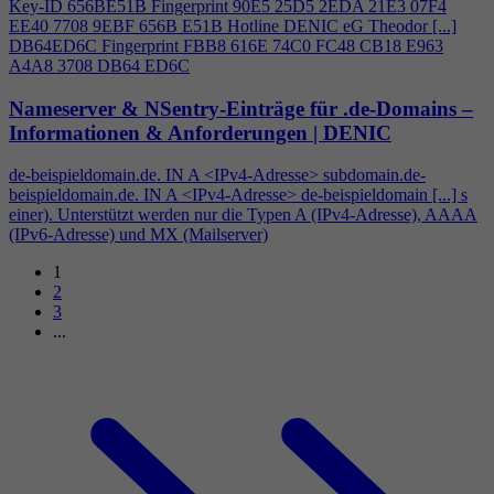
Key-ID 656BE51B Fingerprint 90E5 25D5 2EDA 21E3 07F
4
EE40 7708 9EBF 656B E51B Hotline DENIC eG Theodor [...]
DB64ED6C Fingerprint FBB8 616E 74C0 FC48 CB18 E963
A
4
A8 3708 DB64 ED6C
Nameserver & NSentry-Einträge für .de-Domains –
Informationen & Anforderungen | DENIC
de-beispieldomain.de. IN A <IPv
4
-Adresse> subdomain.de-
beispieldomain.de. IN A <IPv
4
-Adresse> de-beispieldomain [...] s
einer). Unterstützt werden nur die Typen A (IPv
4
-Adresse), AAAA
(IPv6-Adresse) und MX (Mailserver)
1
2
3
...