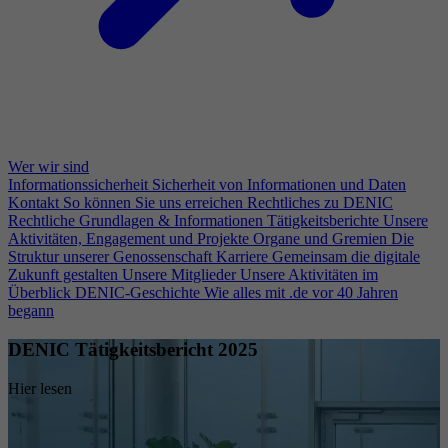
Wer wir sind
Informationssicherheit
Sicherheit von Informationen und Daten
Kontakt
So können Sie uns erreichen
Rechtliches zu DENIC
Rechtliche Grundlagen & Informationen
Tätigkeitsberichte
Unsere
Aktivitäten, Engagement und Projekte
Organe und Gremien
Die
Struktur unserer Genossenschaft
Karriere
Gemeinsam die digitale
Zukunft gestalten
Unsere Mitglieder
Unsere Aktivitäten im
Überblick
DENIC-Geschichte
Wie alles mit .de vor 40 Jahren
begann
DENIC Tätigkeitsbericht 2025
Hier lesen