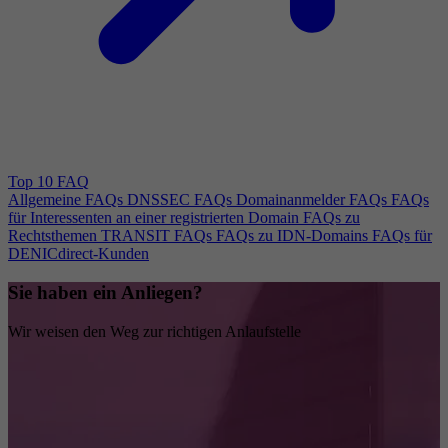
Top 10 FAQ
Allgemeine FAQs
DNSSEC FAQs
Domainanmelder FAQs
FAQs
für Interessenten an einer registrierten Domain
FAQs zu
Rechtsthemen
TRANSIT FAQs
FAQs zu IDN-Domains
FAQs für
DENICdirect-Kunden
Sie haben ein Anliegen?
Wir weisen den Weg zur richtigen Anlaufstelle