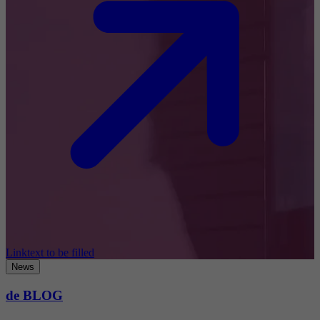
Linktext to be filled
News
de BLOG