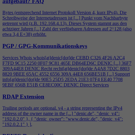
aufgebaut?
FAQ
Bytes (entsprechend Internet Protokoll Version
4
, kurz IPv
4
). Die
Schreibweise der Internetadressen ist [...] Punkt vom Nachbarbyte
getrennt wird (z.B. 192.168.
4
.13). Dieses System stammt aus den
achtziger Jahren [...] Zahl der verfügbaren Adressen auf 2^128 (also
etwa 3,
4
E+38) erhöht.
PGP / GPG-Kommunikationskeys
Services Whois whois[at]denic[dot]de CEBD C326
4
F26 A2C
4
F7FD 9C15 2250 0F07 9C81 465E DB64ED6C DENIC [...] 36F7
309A44E8 DENIC Recht recht[at]denic[dot]de A
4
A8 7D2C 8803
8820 9BEE 65AC 4552 6556 309A 44E8 656BE51B [...] Support
info[at]denic[dot]de 90E5 25D5 2EDA 21E3 07F
4
EE40 7708
9EBF 656B E51B CE8EC00C DENIC Direct Services
RDAP Extension
Trailing periods are optional. v
4
- a string representing the IPv
4
address of the owner name in the [...] "denic.de", "denic_v
4
":
"192.0.2.0" }, { "denic_owner": "www.denic.de", "denic_v
4
":
"192.0.2.1" } ],