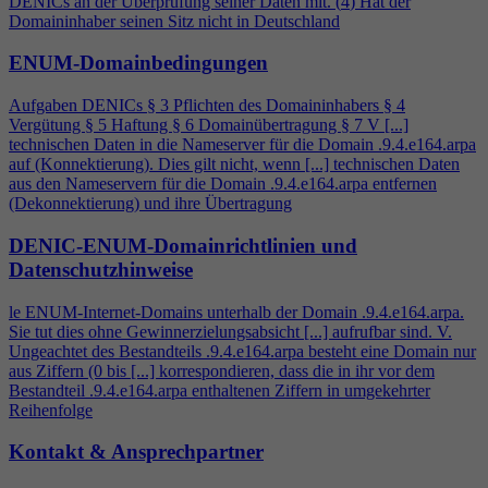
DENICs an der Überprüfung seiner Daten mit. (
4
) Hat der
Domaininhaber seinen Sitz nicht in Deutschland
ENUM-Domainbedingungen
Aufgaben DENICs § 3 Pflichten des Domaininhabers §
4
Vergütung § 5 Haftung § 6 Domainübertragung § 7 V [...]
technischen Daten in die Nameserver für die Domain .9.
4
.e164.arpa
auf (Konnektierung). Dies gilt nicht, wenn [...] technischen Daten
aus den Nameservern für die Domain .9.
4
.e164.arpa entfernen
(Dekonnektierung) und ihre Übertragung
DENIC-ENUM-Domainrichtlinien und
Datenschutzhinweise
le ENUM-Internet-Domains unterhalb der Domain .9.
4
.e164.arpa.
Sie tut dies ohne Gewinnerzielungsabsicht [...] aufrufbar sind. V.
Ungeachtet des Bestandteils .9.
4
.e164.arpa besteht eine Domain nur
aus Ziffern (0 bis [...] korrespondieren, dass die in ihr vor dem
Bestandteil .9.
4
.e164.arpa enthaltenen Ziffern in umgekehrter
Reihenfolge
Kontakt & Ansprechpartner