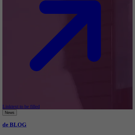
Linktext to be filled
News
de BLOG