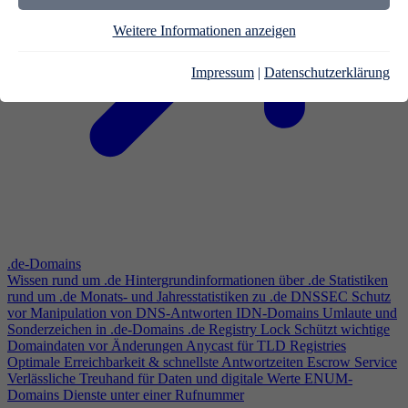
Weitere Informationen anzeigen
Impressum
|
Datenschutzerklärung
.de-Domains
Wissen rund um .de
Hintergrundinformationen über .de
Statistiken
rund um .de
Monats- und Jahresstatistiken zu .de
DNSSEC
Schutz
vor Manipulation von DNS-Antworten
IDN-Domains
Umlaute und
Sonderzeichen in .de-Domains
.de Registry Lock
Schützt wichtige
Domaindaten vor Änderungen
Anycast für TLD Registries
Optimale Erreichbarkeit & schnellste Antwortzeiten
Escrow Service
Verlässliche Treuhand für Daten und digitale Werte
ENUM-
Domains
Dienste unter einer Rufnummer