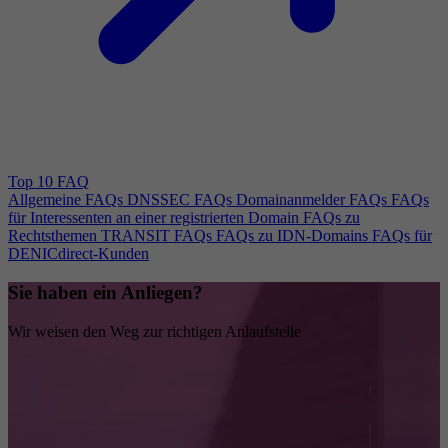
Top 10 FAQ
Allgemeine FAQs
DNSSEC FAQs
Domainanmelder FAQs
FAQs
für Interessenten an einer registrierten Domain
FAQs zu
Rechtsthemen
TRANSIT FAQs
FAQs zu IDN-Domains
FAQs für
DENICdirect-Kunden
Sie haben ein Anliegen?
Wir weisen den Weg zur richtigen Anlaufstelle