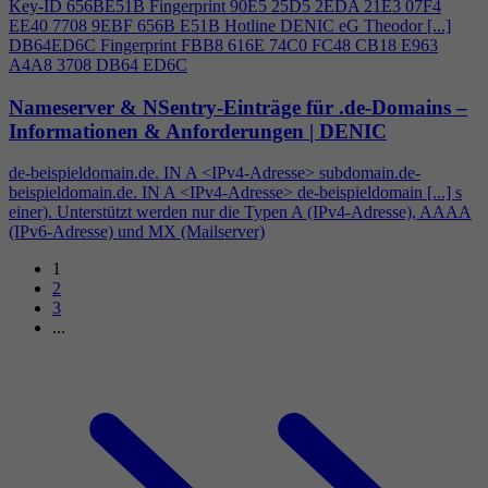
Key-ID 656BE51B Fingerprint 90E5 25D5 2EDA 21E3 07F
4
EE40 7708 9EBF 656B E51B Hotline DENIC eG Theodor [...]
DB64ED6C Fingerprint FBB8 616E 74C0 FC48 CB18 E963
A
4
A8 3708 DB64 ED6C
Nameserver & NSentry-Einträge für .de-Domains –
Informationen & Anforderungen | DENIC
de-beispieldomain.de. IN A <IPv
4
-Adresse> subdomain.de-
beispieldomain.de. IN A <IPv
4
-Adresse> de-beispieldomain [...] s
einer). Unterstützt werden nur die Typen A (IPv
4
-Adresse), AAAA
(IPv6-Adresse) und MX (Mailserver)
1
2
3
...