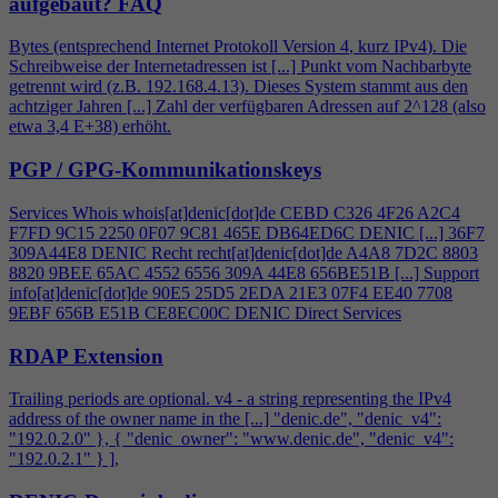
aufgebaut?
FAQ
Bytes (entsprechend Internet Protokoll Version
4
, kurz IPv
4
). Die
Schreibweise der Internetadressen ist [...] Punkt vom Nachbarbyte
getrennt wird (z.B. 192.168.
4
.13). Dieses System stammt aus den
achtziger Jahren [...] Zahl der verfügbaren Adressen auf 2^128 (also
etwa 3,
4
E+38) erhöht.
PGP / GPG-Kommunikationskeys
Services Whois whois[at]denic[dot]de CEBD C326
4
F26 A2C
4
F7FD 9C15 2250 0F07 9C81 465E DB64ED6C DENIC [...] 36F7
309A44E8 DENIC Recht recht[at]denic[dot]de A
4
A8 7D2C 8803
8820 9BEE 65AC 4552 6556 309A 44E8 656BE51B [...] Support
info[at]denic[dot]de 90E5 25D5 2EDA 21E3 07F
4
EE40 7708
9EBF 656B E51B CE8EC00C DENIC Direct Services
RDAP Extension
Trailing periods are optional. v
4
- a string representing the IPv
4
address of the owner name in the [...] "denic.de", "denic_v
4
":
"192.0.2.0" }, { "denic_owner": "www.denic.de", "denic_v
4
":
"192.0.2.1" } ],