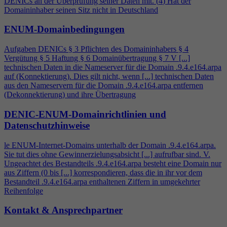
DENICs an der Überprüfung seiner Daten mit. (
4
) Hat der
Domaininhaber seinen Sitz nicht in Deutschland
ENUM-Domainbedingungen
Aufgaben DENICs § 3 Pflichten des Domaininhabers §
4
Vergütung § 5 Haftung § 6 Domainübertragung § 7 V [...]
technischen Daten in die Nameserver für die Domain .9.
4
.e164.arpa
auf (Konnektierung). Dies gilt nicht, wenn [...] technischen Daten
aus den Nameservern für die Domain .9.
4
.e164.arpa entfernen
(Dekonnektierung) und ihre Übertragung
DENIC-ENUM-Domainrichtlinien und
Datenschutzhinweise
le ENUM-Internet-Domains unterhalb der Domain .9.
4
.e164.arpa.
Sie tut dies ohne Gewinnerzielungsabsicht [...] aufrufbar sind. V.
Ungeachtet des Bestandteils .9.
4
.e164.arpa besteht eine Domain nur
aus Ziffern (0 bis [...] korrespondieren, dass die in ihr vor dem
Bestandteil .9.
4
.e164.arpa enthaltenen Ziffern in umgekehrter
Reihenfolge
Kontakt & Ansprechpartner