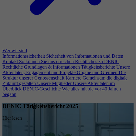
Wer wir sind
Informationssicherheit
Sicherheit von Informationen und Daten
Kontakt
So können Sie uns erreichen
Rechtliches zu DENIC
Rechtliche Grundlagen & Informationen
Tätigkeitsberichte
Unsere
Aktivitäten, Engagement und Projekte
Organe und Gremien
Die
Struktur unserer Genossenschaft
Karriere
Gemeinsam die digitale
Zukunft gestalten
Unsere Mitglieder
Unsere Aktivitäten im
Überblick
DENIC-Geschichte
Wie alles mit .de vor 40 Jahren
begann
DENIC Tätigkeitsbericht 2025
Hier lesen