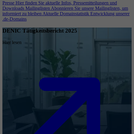
Presse
Hier finden Sie aktuelle Infos, Pressemitteilungen und
Downloads
Mailinglisten
Abonnieren Sie unsere Mailinglisten, um
informiert zu bleiben
Aktuelle Domainstatistik
Entwicklung unserer
.de-Domains
DENIC Tätigkeitsbericht 2025
Hier lesen