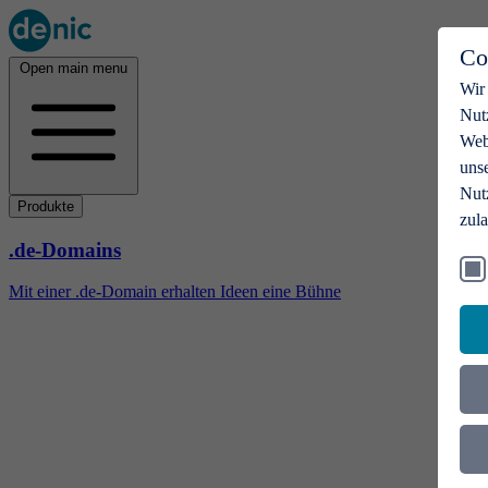
Co
Open main menu
Wir
Nut
Webs
uns
Nut
Produkte
zul
.de-Domains
Mit einer .de-Domain erhalten Ideen eine Bühne