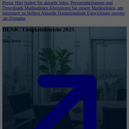
Presse
Hier finden Sie aktuelle Infos, Pressemitteilungen und
Downloads
Mailinglisten
Abonnieren Sie unsere Mailinglisten, um
informiert zu bleiben
Aktuelle Domainstatistik
Entwicklung unserer
.de-Domains
DENIC Tätigkeitsbericht 2025
Hier lesen