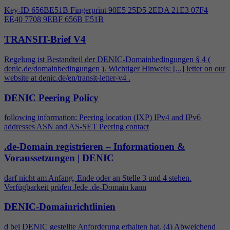
Key-ID 656BE51B Fingerprint 90E5 25D5 2EDA 21E3 07F
4
EE40 7708 9EBF 656B E51B
TRANSIT-Brief V4
Regelung ist Bestandteil der DENIC-Domainbedingungen §
4
(
denic.de/domainbedingungen ). Wichtiger Hinweis: [...] letter on our
website at denic.de/en/transit-letter-v
4
.
DENIC Peering Policy
following information: Peering location (IXP) IPv
4
and IPv6
addresses ASN and AS-SET Peering contact
.de-Domain registrieren – Informationen &
Voraussetzungen | DENIC
darf nicht am Anfang, Ende oder an Stelle 3 und
4
stehen.
Verfügbarkeit prüfen Jede .de-Domain kann
DENIC-Domainrichtlinien
d bei DENIC gestellte Anforderung erhalten hat. (
4
) Abweichend