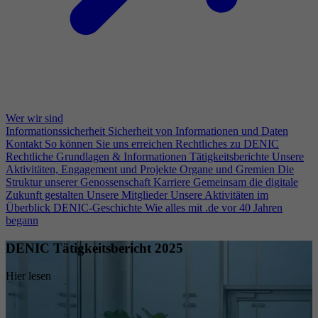
Wer wir sind
Informationssicherheit
Sicherheit von Informationen und Daten
Kontakt
So können Sie uns erreichen
Rechtliches zu DENIC
Rechtliche Grundlagen & Informationen
Tätigkeitsberichte
Unsere
Aktivitäten, Engagement und Projekte
Organe und Gremien
Die
Struktur unserer Genossenschaft
Karriere
Gemeinsam die digitale
Zukunft gestalten
Unsere Mitglieder
Unsere Aktivitäten im
Überblick
DENIC-Geschichte
Wie alles mit .de vor 40 Jahren
begann
DENIC Tätigkeitsbericht 2025
Hier lesen