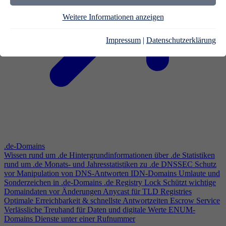
Weitere Informationen anzeigen
Impressum
|
Datenschutzerklärung
.de-Domains
Wissen rund um .de
Hintergrundinformationen über .de
Statistiken
rund um .de
Monats- und Jahresstatistiken zu .de
DNSSEC
Schutz
vor Manipulation von DNS-Antworten
IDN-Domains
Umlaute und
Sonderzeichen in .de-Domains
.de Registry Lock
Schützt wichtige
Domaindaten vor Änderungen
Anycast für TLD Registries
Optimale Erreichbarkeit & schnellste Antwortzeiten
Escrow Service
Verlässliche Treuhand für Daten und digitale Werte
ENUM-
Domains
Dienste unter einer Rufnummer