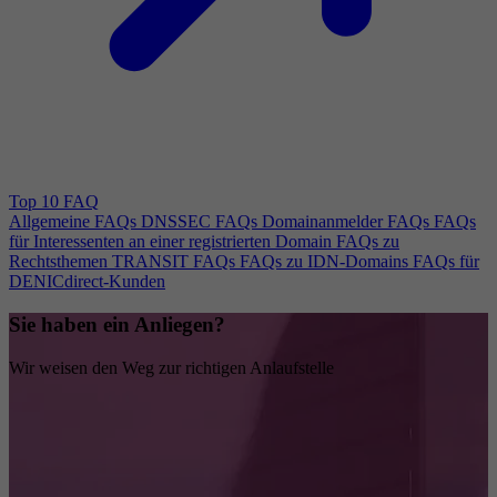
Top 10 FAQ
Allgemeine FAQs
DNSSEC FAQs
Domainanmelder FAQs
FAQs
für Interessenten an einer registrierten Domain
FAQs zu
Rechtsthemen
TRANSIT FAQs
FAQs zu IDN-Domains
FAQs für
DENICdirect-Kunden
Sie haben ein Anliegen?
Wir weisen den Weg zur richtigen Anlaufstelle