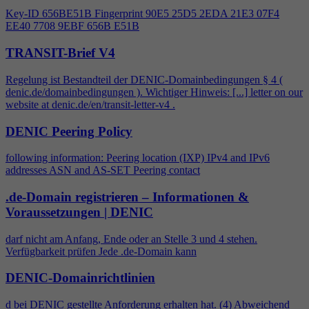
Key-ID 656BE51B Fingerprint 90E5 25D5 2EDA 21E3 07F
4
EE40 7708 9EBF 656B E51B
TRANSIT-Brief V4
Regelung ist Bestandteil der DENIC-Domainbedingungen §
4
(
denic.de/domainbedingungen ). Wichtiger Hinweis: [...] letter on our
website at denic.de/en/transit-letter-v
4
.
DENIC Peering Policy
following information: Peering location (IXP) IPv
4
and IPv6
addresses ASN and AS-SET Peering contact
.de-Domain registrieren – Informationen &
Voraussetzungen | DENIC
darf nicht am Anfang, Ende oder an Stelle 3 und
4
stehen.
Verfügbarkeit prüfen Jede .de-Domain kann
DENIC-Domainrichtlinien
d bei DENIC gestellte Anforderung erhalten hat. (
4
) Abweichend