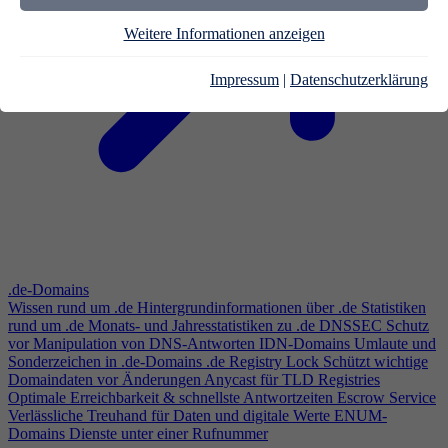
Weitere Informationen anzeigen
Impressum
|
Datenschutzerklärung
.de-Domains
Wissen rund um .de
Hintergrundinformationen über .de
Statistiken
rund um .de
Monats- und Jahresstatistiken zu .de
DNSSEC
Schutz
vor Manipulation von DNS-Antworten
IDN-Domains
Umlaute und
Sonderzeichen in .de-Domains
.de Registry Lock
Schützt wichtige
Domaindaten vor Änderungen
Anycast für TLD Registries
Optimale Erreichbarkeit & schnellste Antwortzeiten
Escrow Service
Verlässliche Treuhand für Daten und digitale Werte
ENUM-
Domains
Dienste unter einer Rufnummer