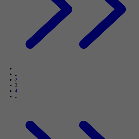
...
2
3
4
...