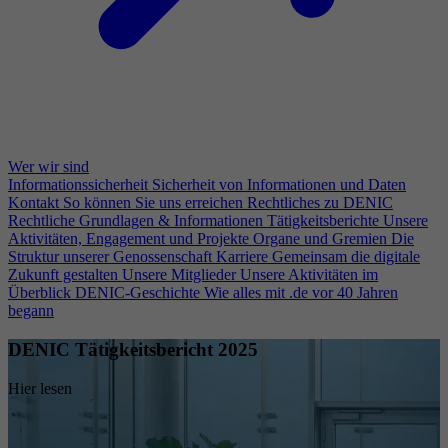
Wer wir sind
Informationssicherheit
Sicherheit von Informationen und Daten
Kontakt
So können Sie uns erreichen
Rechtliches zu DENIC
Rechtliche Grundlagen & Informationen
Tätigkeitsberichte
Unsere
Aktivitäten, Engagement und Projekte
Organe und Gremien
Die
Struktur unserer Genossenschaft
Karriere
Gemeinsam die digitale
Zukunft gestalten
Unsere Mitglieder
Unsere Aktivitäten im
Überblick
DENIC-Geschichte
Wie alles mit .de vor 40 Jahren
begann
DENIC Tätigkeitsbericht 2025
Hier lesen