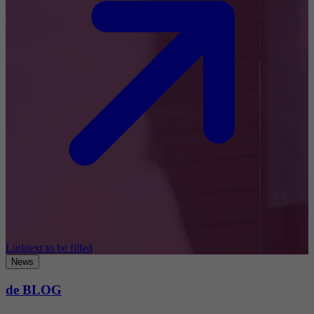
Linktext to be filled
News
de BLOG