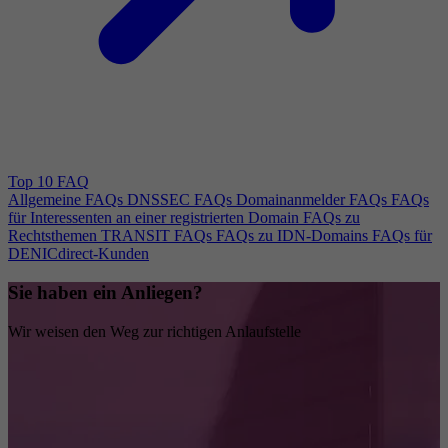
Top 10 FAQ
Allgemeine FAQs
DNSSEC FAQs
Domainanmelder FAQs
FAQs
für Interessenten an einer registrierten Domain
FAQs zu
Rechtsthemen
TRANSIT FAQs
FAQs zu IDN-Domains
FAQs für
DENICdirect-Kunden
Sie haben ein Anliegen?
Wir weisen den Weg zur richtigen Anlaufstelle