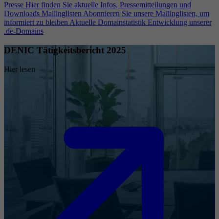
Presse
Hier finden Sie aktuelle Infos, Pressemitteilungen und
Downloads
Mailinglisten
Abonnieren Sie unsere Mailinglisten, um
informiert zu bleiben
Aktuelle Domainstatistik
Entwicklung unserer
.de-Domains
DENIC Tätigkeitsbericht 2025
Hier lesen