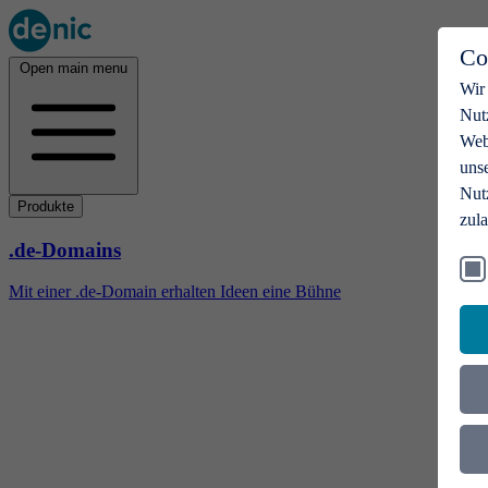
Co
Open main menu
Wir
Nut
Webs
uns
Nut
Produkte
zul
.de-Domains
Mit einer .de-Domain erhalten Ideen eine Bühne