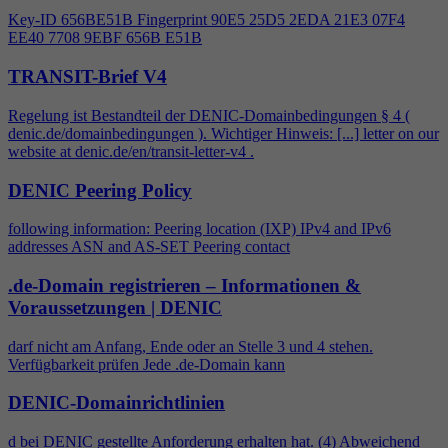
Key-ID 656BE51B Fingerprint 90E5 25D5 2EDA 21E3 07F
4
EE40 7708 9EBF 656B E51B
TRANSIT-Brief V4
Regelung ist Bestandteil der DENIC-Domainbedingungen §
4
(
denic.de/domainbedingungen ). Wichtiger Hinweis: [...] letter on our
website at denic.de/en/transit-letter-v
4
.
DENIC Peering Policy
following information: Peering location (IXP) IPv
4
and IPv6
addresses ASN and AS-SET Peering contact
.de-Domain registrieren – Informationen &
Voraussetzungen | DENIC
darf nicht am Anfang, Ende oder an Stelle 3 und
4
stehen.
Verfügbarkeit prüfen Jede .de-Domain kann
DENIC-Domainrichtlinien
d bei DENIC gestellte Anforderung erhalten hat. (
4
) Abweichend