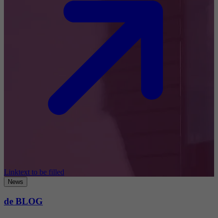
Linktext to be filled
News
de BLOG