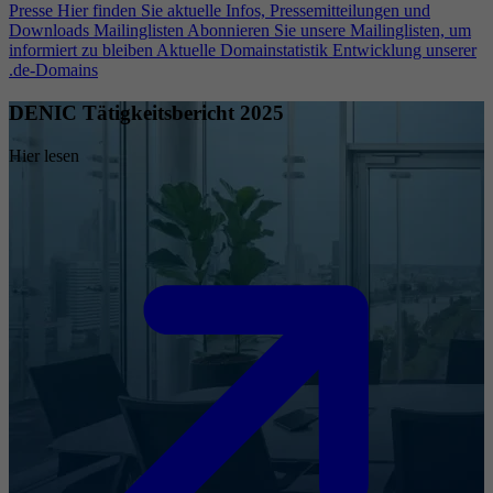
Presse
Hier finden Sie aktuelle Infos, Pressemitteilungen und
Downloads
Mailinglisten
Abonnieren Sie unsere Mailinglisten, um
informiert zu bleiben
Aktuelle Domainstatistik
Entwicklung unserer
.de-Domains
DENIC Tätigkeitsbericht 2025
Hier lesen