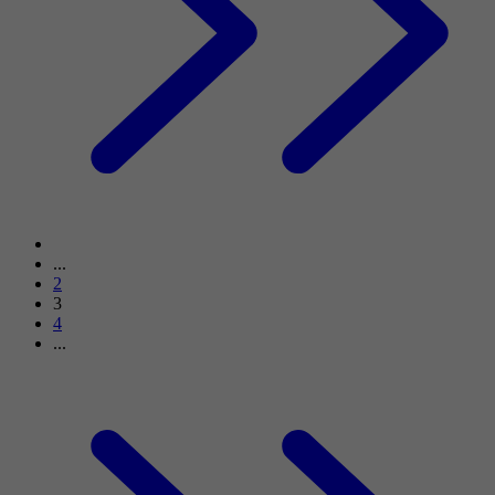
...
2
3
4
...