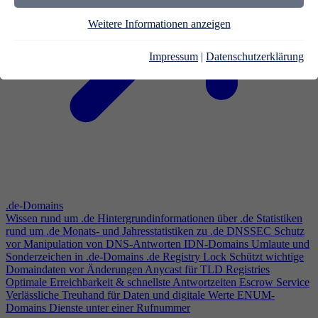
Weitere Informationen anzeigen
Impressum
|
Datenschutzerklärung
.de-Domains
Wissen rund um .de
Hintergrundinformationen über .de
Statistiken
rund um .de
Monats- und Jahresstatistiken zu .de
DNSSEC
Schutz
vor Manipulation von DNS-Antworten
IDN-Domains
Umlaute und
Sonderzeichen in .de-Domains
.de Registry Lock
Schützt wichtige
Domaindaten vor Änderungen
Anycast für TLD Registries
Optimale Erreichbarkeit & schnellste Antwortzeiten
Escrow Service
Verlässliche Treuhand für Daten und digitale Werte
ENUM-
Domains
Dienste unter einer Rufnummer