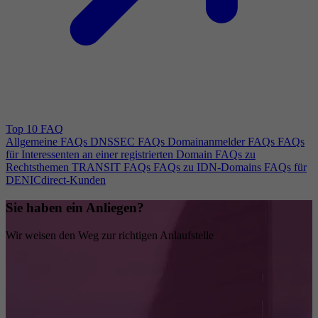
Top 10 FAQ
Allgemeine FAQs
DNSSEC FAQs
Domainanmelder FAQs
FAQs
für Interessenten an einer registrierten Domain
FAQs zu
Rechtsthemen
TRANSIT FAQs
FAQs zu IDN-Domains
FAQs für
DENICdirect-Kunden
Sie haben ein Anliegen?
Wir weisen den Weg zur richtigen Anlaufstelle