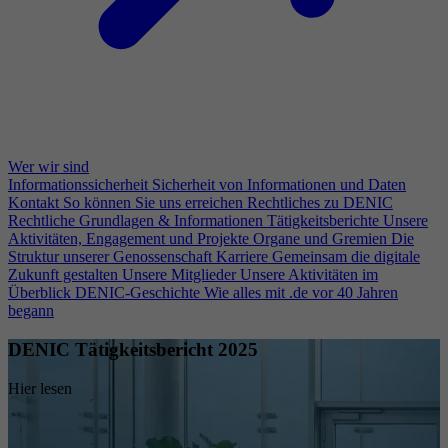
Wer wir sind
Informationssicherheit
Sicherheit von Informationen und Daten
Kontakt
So können Sie uns erreichen
Rechtliches zu DENIC
Rechtliche Grundlagen & Informationen
Tätigkeitsberichte
Unsere
Aktivitäten, Engagement und Projekte
Organe und Gremien
Die
Struktur unserer Genossenschaft
Karriere
Gemeinsam die digitale
Zukunft gestalten
Unsere Mitglieder
Unsere Aktivitäten im
Überblick
DENIC-Geschichte
Wie alles mit .de vor 40 Jahren
begann
DENIC Tätigkeitsbericht 2025
Hier lesen