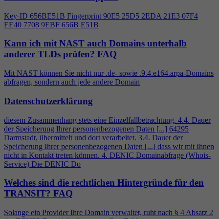
Key-ID 656BE51B Fingerprint 90E5 25D5 2EDA 21E3 07F
4
EE40 7708 9EBF 656B E51B
Kann ich mit NAST auch Domains unterhalb
anderer TLDs prüfen?
FAQ
Mit NAST können Sie nicht nur .de- sowie .9.
4
.e164.arpa-Domains
abfragen, sondern auch jede andere Domain
Datenschutzerklärung
diesem Zusammenhang stets eine Einzelfallbetrachtung.
4
.
4
. Dauer
der Speicherung Ihrer personenbezogenen Daten [...] 64295
Darmstadt, übermittelt und dort verarbeitet. 3.
4
. Dauer der
Speicherung Ihrer personenbezogenen Daten [...] dass wir mit Ihnen
nicht in Kontakt treten können.
4
. DENIC Domainabfrage (Whois-
Service) Die DENIC Do
Welches sind die rechtlichen Hintergründe für den
TRANSIT?
FAQ
Solange ein Provider Ihre Domain verwaltet, ruht nach §
4
Absatz 2