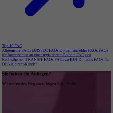
Top 10 FAQ
Allgemeine FAQs
DNSSEC FAQs
Domainanmelder FAQs
FAQs
für Interessenten an einer registrierten Domain
FAQs zu
Rechtsthemen
TRANSIT FAQs
FAQs zu IDN-Domains
FAQs für
DENICdirect-Kunden
Sie haben ein Anliegen?
Wir weisen den Weg zur richtigen Anlaufstelle