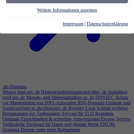
Weitere Informationen anzeigen
Impressum
|
Datenschutzerklärung
.de-Domains
Wissen rund um .de
Hintergrundinformationen über .de
Statistiken
rund um .de
Monats- und Jahresstatistiken zu .de
DNSSEC
Schutz
vor Manipulation von DNS-Antworten
IDN-Domains
Umlaute und
Sonderzeichen in .de-Domains
.de Registry Lock
Schützt wichtige
Domaindaten vor Änderungen
Anycast für TLD Registries
Optimale Erreichbarkeit & schnellste Antwortzeiten
Escrow Service
Verlässliche Treuhand für Daten und digitale Werte
ENUM-
Domains
Dienste unter einer Rufnummer