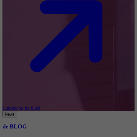
Linktext to be filled
News
de BLOG