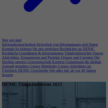
Wer wir sind
Informationssicherheit
Sicherheit von Informationen und Daten
Kontakt
So können Sie uns erreichen
Rechtliches zu DENIC
Rechtliche Grundlagen & Informationen
Tätigkeitsberichte
Unsere
Aktivitäten, Engagement und Projekte
Organe und Gremien
Die
Struktur unserer Genossenschaft
Karriere
Gemeinsam die digitale
Zukunft gestalten
Unsere Mitglieder
Unsere Aktivitäten im
Überblick
DENIC-Geschichte
Wie alles mit .de vor 40 Jahren
begann
DENIC Tätigkeitsbericht 2025
Hier lesen