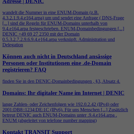
Adresse | DENIC
wandelt die Nummer in eine ENUM-Domain (z.B.
4
.3.2.1.9.
4
.e164.arpa) um und sendet eine Anfrage ( DNS-Frage
[...] sind die Regeln für ENUM-Domains unterhalb von
9.
4
.e164.arpa festgeschrieben. ENUM-Domainbedingungen [...]
DENIC +49 69 27 2350 mit der Domain
0.5.3.2.7.2.9.6.9.
4
.e164.arpa verknüpft. Administration und
Delegation
Können auch nicht in Deutschland ansässige
Personen oder Institutionen eine .de-Domain
registrieren?
FAQ
finden Sie in den DENIC-Domainbedingungen , §3, Absatz
4
.
Domains: Ihr digitaler Name im Internet | DENIC
lange Zahlen- oder Zeichenfolgen wie 192.0.2.42 (IPv
4
) oder
2001:DB8::1234:DE:1C (IPv6). Für uns Menschen [...] Zusätzlich
betreut DENIC auch ENUM-Domains unter .9.
4
.e164.arpa .
ENUM (abgeleitet von telefone number mapping)
Kontakt TRANSIT Support