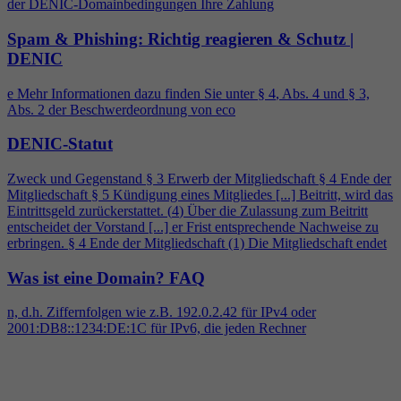
der DENIC-Domainbedingungen Ihre Zahlung
Spam & Phishing: Richtig reagieren & Schutz |
DENIC
e Mehr Informationen dazu finden Sie unter §
4
, Abs.
4
und § 3,
Abs. 2 der Beschwerdeordnung von eco
DENIC-Statut
Zweck und Gegenstand § 3 Erwerb der Mitgliedschaft §
4
Ende der
Mitgliedschaft § 5 Kündigung eines Mitgliedes [...] Beitritt, wird das
Eintrittsgeld zurückerstattet. (
4
) Über die Zulassung zum Beitritt
entscheidet der Vorstand [...] er Frist entsprechende Nachweise zu
erbringen. §
4
Ende der Mitgliedschaft (1) Die Mitgliedschaft endet
Was ist eine Domain?
FAQ
n, d.h. Ziffernfolgen wie z.B. 192.0.2.42 für IPv
4
oder
2001:DB8::1234:DE:1C für IPv6, die jeden Rechner