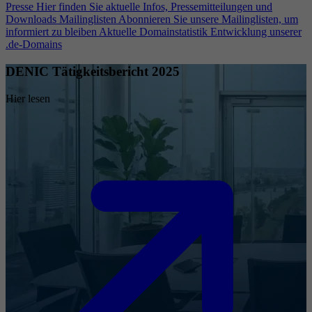
Presse
Hier finden Sie aktuelle Infos, Pressemitteilungen und
Downloads
Mailinglisten
Abonnieren Sie unsere Mailinglisten, um
informiert zu bleiben
Aktuelle Domainstatistik
Entwicklung unserer
.de-Domains
DENIC Tätigkeitsbericht 2025
Hier lesen