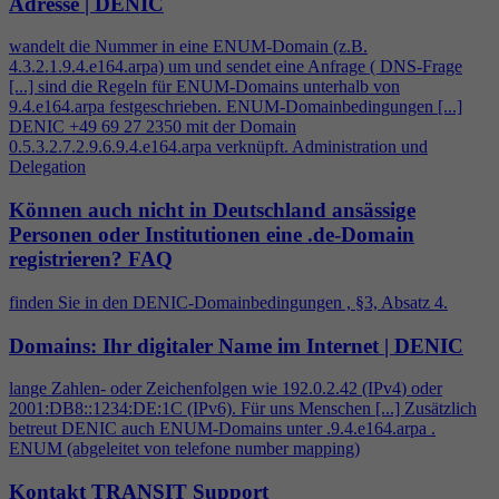
Adresse | DENIC
wandelt die Nummer in eine ENUM-Domain (z.B.
4
.3.2.1.9.
4
.e164.arpa) um und sendet eine Anfrage ( DNS-Frage
[...] sind die Regeln für ENUM-Domains unterhalb von
9.
4
.e164.arpa festgeschrieben. ENUM-Domainbedingungen [...]
DENIC +49 69 27 2350 mit der Domain
0.5.3.2.7.2.9.6.9.
4
.e164.arpa verknüpft. Administration und
Delegation
Können auch nicht in Deutschland ansässige
Personen oder Institutionen eine .de-Domain
registrieren?
FAQ
finden Sie in den DENIC-Domainbedingungen , §3, Absatz
4
.
Domains: Ihr digitaler Name im Internet | DENIC
lange Zahlen- oder Zeichenfolgen wie 192.0.2.42 (IPv
4
) oder
2001:DB8::1234:DE:1C (IPv6). Für uns Menschen [...] Zusätzlich
betreut DENIC auch ENUM-Domains unter .9.
4
.e164.arpa .
ENUM (abgeleitet von telefone number mapping)
Kontakt TRANSIT Support