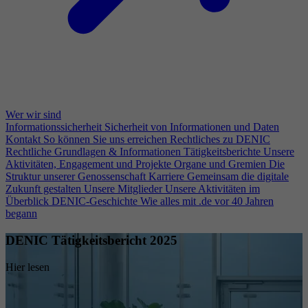
Wer wir sind
Informationssicherheit
Sicherheit von Informationen und Daten
Kontakt
So können Sie uns erreichen
Rechtliches zu DENIC
Rechtliche Grundlagen & Informationen
Tätigkeitsberichte
Unsere
Aktivitäten, Engagement und Projekte
Organe und Gremien
Die
Struktur unserer Genossenschaft
Karriere
Gemeinsam die digitale
Zukunft gestalten
Unsere Mitglieder
Unsere Aktivitäten im
Überblick
DENIC-Geschichte
Wie alles mit .de vor 40 Jahren
begann
DENIC Tätigkeitsbericht 2025
Hier lesen