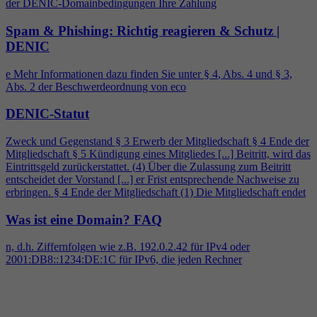
der DENIC-Domainbedingungen Ihre Zahlung
Spam & Phishing: Richtig reagieren & Schutz |
DENIC
e Mehr Informationen dazu finden Sie unter §
4
, Abs.
4
und § 3,
Abs. 2 der Beschwerdeordnung von eco
DENIC-Statut
Zweck und Gegenstand § 3 Erwerb der Mitgliedschaft §
4
Ende der
Mitgliedschaft § 5 Kündigung eines Mitgliedes [...] Beitritt, wird das
Eintrittsgeld zurückerstattet. (
4
) Über die Zulassung zum Beitritt
entscheidet der Vorstand [...] er Frist entsprechende Nachweise zu
erbringen. §
4
Ende der Mitgliedschaft (1) Die Mitgliedschaft endet
Was ist eine Domain?
FAQ
n, d.h. Ziffernfolgen wie z.B. 192.0.2.42 für IPv
4
oder
2001:DB8::1234:DE:1C für IPv6, die jeden Rechner