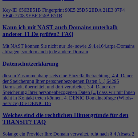
Key-ID 656BE51B Fingerprint 90E5 25D5 2EDA 21E3 07F
4
EE40 7708 9EBF 656B E51B
Kann ich mit NAST auch Domains unterhalb
anderer TLDs prüfen?
FAQ
Mit NAST können Sie nicht nur .de- sowie .9.
4
.e164.arpa-Domains
abfragen, sondern auch jede andere Domain
Datenschutzerklärung
diesem Zusammenhang stets eine Einzelfallbetrachtung.
4
.
4
. Dauer
der Speicherung Ihrer personenbezogenen Daten [...] 64295
Darmstadt, übermittelt und dort verarbeitet. 3.
4
. Dauer der
Speicherung Ihrer personenbezogenen Daten [...] dass wir mit Ihnen
nicht in Kontakt treten können.
4
. DENIC Domainabfrage (Whois-
Service) Die DENIC Do
Welches sind die rechtlichen Hintergründe für den
TRANSIT?
FAQ
Solange ein Provider Ihre Domain verwaltet, ruht nach §
4
Absatz 2