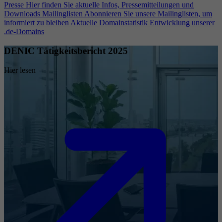
Presse
Hier finden Sie aktuelle Infos, Pressemitteilungen und
Downloads
Mailinglisten
Abonnieren Sie unsere Mailinglisten, um
informiert zu bleiben
Aktuelle Domainstatistik
Entwicklung unserer
.de-Domains
DENIC Tätigkeitsbericht 2025
Hier lesen