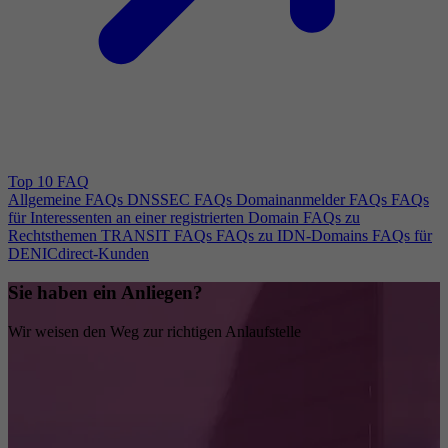
Top 10 FAQ
Allgemeine FAQs
DNSSEC FAQs
Domainanmelder FAQs
FAQs
für Interessenten an einer registrierten Domain
FAQs zu
Rechtsthemen
TRANSIT FAQs
FAQs zu IDN-Domains
FAQs für
DENICdirect-Kunden
Sie haben ein Anliegen?
Wir weisen den Weg zur richtigen Anlaufstelle