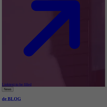
Linktext to be filled
News
de BLOG