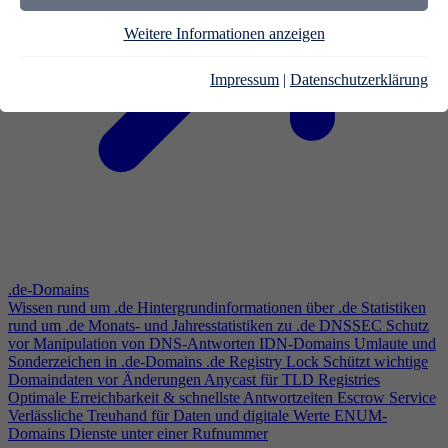
Weitere Informationen anzeigen
Impressum
|
Datenschutzerklärung
.de-Domains
Wissen rund um .de
Hintergrundinformationen über .de
Statistiken
rund um .de
Monats- und Jahresstatistiken zu .de
DNSSEC
Schutz
vor Manipulation von DNS-Antworten
IDN-Domains
Umlaute und
Sonderzeichen in .de-Domains
.de Registry Lock
Schützt wichtige
Domaindaten vor Änderungen
Anycast für TLD Registries
Optimale Erreichbarkeit & schnellste Antwortzeiten
Escrow Service
Verlässliche Treuhand für Daten und digitale Werte
ENUM-
Domains
Dienste unter einer Rufnummer