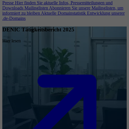
Presse
Hier finden Sie aktuelle Infos, Pressemitteilungen und
Downloads
Mailinglisten
Abonnieren Sie unsere Mailinglisten, um
informiert zu bleiben
Aktuelle Domainstatistik
Entwicklung unserer
.de-Domains
DENIC Tätigkeitsbericht 2025
Hier lesen