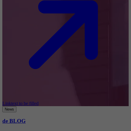
Linktext to be filled
News
de BLOG