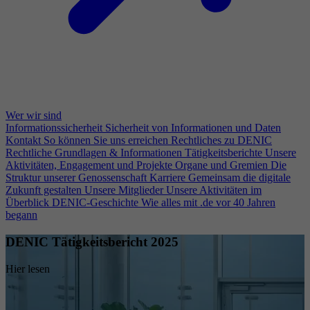
Wer wir sind
Informationssicherheit
Sicherheit von Informationen und Daten
Kontakt
So können Sie uns erreichen
Rechtliches zu DENIC
Rechtliche Grundlagen & Informationen
Tätigkeitsberichte
Unsere
Aktivitäten, Engagement und Projekte
Organe und Gremien
Die
Struktur unserer Genossenschaft
Karriere
Gemeinsam die digitale
Zukunft gestalten
Unsere Mitglieder
Unsere Aktivitäten im
Überblick
DENIC-Geschichte
Wie alles mit .de vor 40 Jahren
begann
DENIC Tätigkeitsbericht 2025
Hier lesen