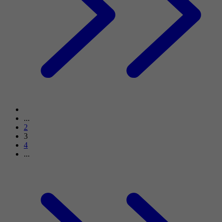
...
2
3
4
...