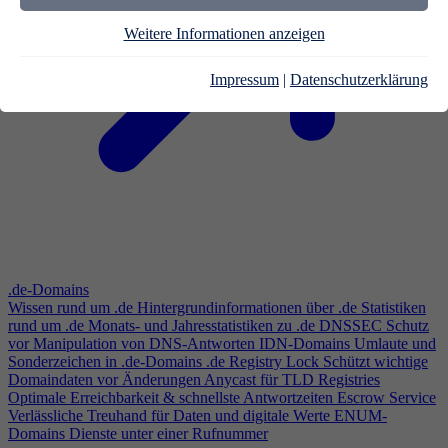
Weitere Informationen anzeigen
Impressum
|
Datenschutzerklärung
.de-Domains
Wissen rund um .de
Hintergrundinformationen über .de
Statistiken
rund um .de
Monats- und Jahresstatistiken zu .de
DNSSEC
Schutz
vor Manipulation von DNS-Antworten
IDN-Domains
Umlaute und
Sonderzeichen in .de-Domains
.de Registry Lock
Schützt wichtige
Domaindaten vor Änderungen
Anycast für TLD Registries
Optimale Erreichbarkeit & schnellste Antwortzeiten
Escrow Service
Verlässliche Treuhand für Daten und digitale Werte
ENUM-
Domains
Dienste unter einer Rufnummer