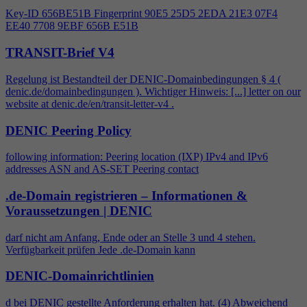
Key-ID 656BE51B Fingerprint 90E5 25D5 2EDA 21E3 07F
4
EE40 7708 9EBF 656B E51B
TRANSIT-Brief V4
Regelung ist Bestandteil der DENIC-Domainbedingungen §
4
(
denic.de/domainbedingungen ). Wichtiger Hinweis: [...] letter on our
website at denic.de/en/transit-letter-v
4
.
DENIC Peering Policy
following information: Peering location (IXP) IPv
4
and IPv6
addresses ASN and AS-SET Peering contact
.de-Domain registrieren – Informationen &
Voraussetzungen | DENIC
darf nicht am Anfang, Ende oder an Stelle 3 und
4
stehen.
Verfügbarkeit prüfen Jede .de-Domain kann
DENIC-Domainrichtlinien
d bei DENIC gestellte Anforderung erhalten hat. (
4
) Abweichend