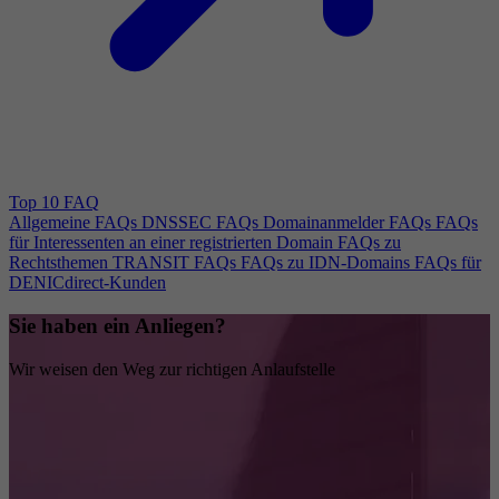
Top 10 FAQ
Allgemeine FAQs
DNSSEC FAQs
Domainanmelder FAQs
FAQs
für Interessenten an einer registrierten Domain
FAQs zu
Rechtsthemen
TRANSIT FAQs
FAQs zu IDN-Domains
FAQs für
DENICdirect-Kunden
Sie haben ein Anliegen?
Wir weisen den Weg zur richtigen Anlaufstelle