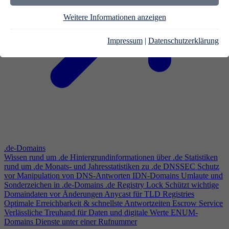
Weitere Informationen anzeigen
Impressum
|
Datenschutzerklärung
.de-Domains
Wissen rund um .de
Hintergrundinformationen über .de
Statistiken
rund um .de
Monats- und Jahresstatistiken zu .de
DNSSEC
Schutz
vor Manipulation von DNS-Antworten
IDN-Domains
Umlaute und
Sonderzeichen in .de-Domains
.de Registry Lock
Schützt wichtige
Domaindaten vor Änderungen
Anycast für TLD Registries
Optimale Erreichbarkeit & schnellste Antwortzeiten
Escrow Service
Verlässliche Treuhand für Daten und digitale Werte
ENUM-
Domains
Dienste unter einer Rufnummer