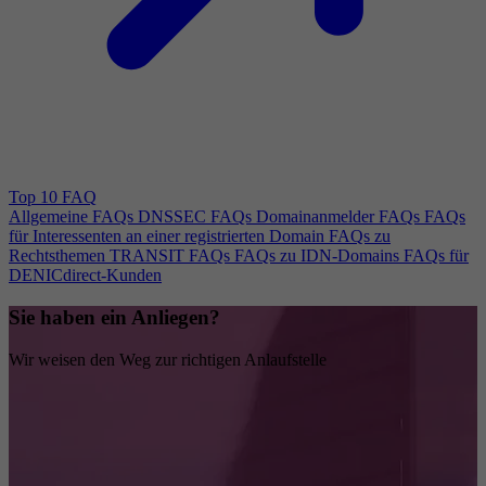
Top 10 FAQ
Allgemeine FAQs
DNSSEC FAQs
Domainanmelder FAQs
FAQs
für Interessenten an einer registrierten Domain
FAQs zu
Rechtsthemen
TRANSIT FAQs
FAQs zu IDN-Domains
FAQs für
DENICdirect-Kunden
Sie haben ein Anliegen?
Wir weisen den Weg zur richtigen Anlaufstelle