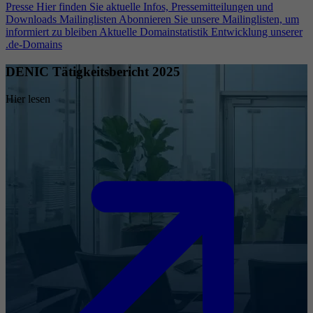
Presse
Hier finden Sie aktuelle Infos, Pressemitteilungen und
Downloads
Mailinglisten
Abonnieren Sie unsere Mailinglisten, um
informiert zu bleiben
Aktuelle Domainstatistik
Entwicklung unserer
.de-Domains
DENIC Tätigkeitsbericht 2025
Hier lesen