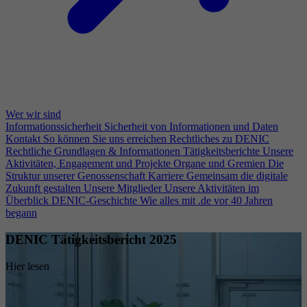
Wer wir sind
Informationssicherheit
Sicherheit von Informationen und Daten
Kontakt
So können Sie uns erreichen
Rechtliches zu DENIC
Rechtliche Grundlagen & Informationen
Tätigkeitsberichte
Unsere
Aktivitäten, Engagement und Projekte
Organe und Gremien
Die
Struktur unserer Genossenschaft
Karriere
Gemeinsam die digitale
Zukunft gestalten
Unsere Mitglieder
Unsere Aktivitäten im
Überblick
DENIC-Geschichte
Wie alles mit .de vor 40 Jahren
begann
DENIC Tätigkeitsbericht 2025
Hier lesen