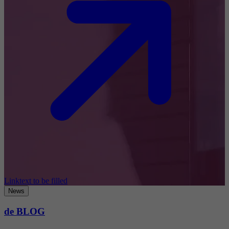
Linktext to be filled
News
de BLOG