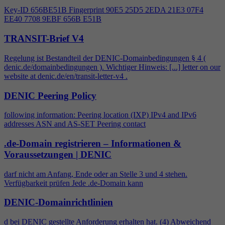
Key-ID 656BE51B Fingerprint 90E5 25D5 2EDA 21E3 07F
4
EE40 7708 9EBF 656B E51B
TRANSIT-Brief V4
Regelung ist Bestandteil der DENIC-Domainbedingungen §
4
(
denic.de/domainbedingungen ). Wichtiger Hinweis: [...] letter on our
website at denic.de/en/transit-letter-v
4
.
DENIC Peering Policy
following information: Peering location (IXP) IPv
4
and IPv6
addresses ASN and AS-SET Peering contact
.de-Domain registrieren – Informationen &
Voraussetzungen | DENIC
darf nicht am Anfang, Ende oder an Stelle 3 und
4
stehen.
Verfügbarkeit prüfen Jede .de-Domain kann
DENIC-Domainrichtlinien
d bei DENIC gestellte Anforderung erhalten hat. (
4
) Abweichend