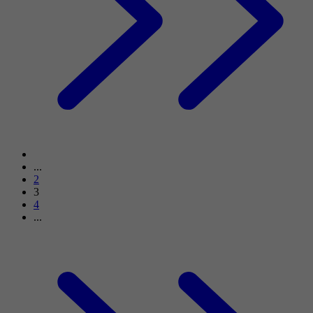
...
2
3
4
...