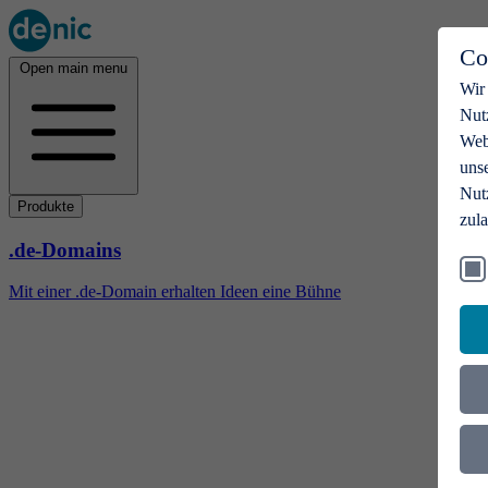
Co
Open main menu
Wir
Nut
Webs
uns
Nut
Produkte
zul
.de-Domains
Mit einer .de-Domain erhalten Ideen eine Bühne