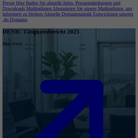
Presse
Hier finden Sie aktuelle Infos, Pressemitteilungen und
Downloads
Mailinglisten
Abonnieren Sie unsere Mailinglisten, um
informiert zu bleiben
Aktuelle Domainstatistik
Entwicklung unserer
.de-Domains
DENIC Tätigkeitsbericht 2025
Hier lesen