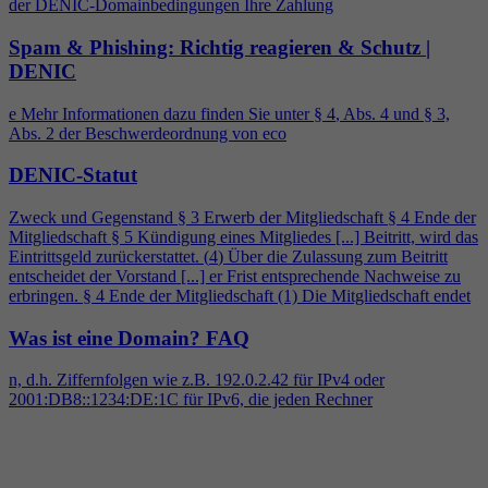
der DENIC-Domainbedingungen Ihre Zahlung
Spam & Phishing: Richtig reagieren & Schutz |
DENIC
e Mehr Informationen dazu finden Sie unter §
4
, Abs.
4
und § 3,
Abs. 2 der Beschwerdeordnung von eco
DENIC-Statut
Zweck und Gegenstand § 3 Erwerb der Mitgliedschaft §
4
Ende der
Mitgliedschaft § 5 Kündigung eines Mitgliedes [...] Beitritt, wird das
Eintrittsgeld zurückerstattet. (
4
) Über die Zulassung zum Beitritt
entscheidet der Vorstand [...] er Frist entsprechende Nachweise zu
erbringen. §
4
Ende der Mitgliedschaft (1) Die Mitgliedschaft endet
Was ist eine Domain?
FAQ
n, d.h. Ziffernfolgen wie z.B. 192.0.2.42 für IPv
4
oder
2001:DB8::1234:DE:1C für IPv6, die jeden Rechner