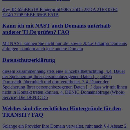
Key-ID 656BE51B Fingerprint 90E5 25D5 2EDA 21E3 07F
4
EE40 7708 9EBF 656B E51B
Kann ich mit NAST auch Domains unterhalb
anderer TLDs prüfen?
FAQ
Mit NAST können Sie nicht nur .de- sowie .9.
4
.e164.arpa-Domains
abfragen, sondern auch jede andere Domain
Datenschutzerklärung
diesem Zusammenhang stets eine Einzelfallbetrachtung.
4
.
4
. Dauer
der Speicherung Ihrer personenbezogenen Daten [...] 64295
Darmstadt, übermittelt und dort verarbeitet. 3.
4
. Dauer der
Speicherung Ihrer personenbezogenen Daten [...] dass wir mit Ihnen
nicht in Kontakt treten können.
4
. DENIC Domainabfrage (Whois-
Service) Die DENIC Do
Welches sind die rechtlichen Hintergründe für den
TRANSIT?
FAQ
Solange ein Provider Ihre Domain verwaltet, ruht nach §
4
Absatz 2