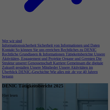
Wer wir sind
Informationssicherheit
Sicherheit von Informationen und Daten
Kontakt
So können Sie uns erreichen
Rechtliches zu DENIC
Rechtliche Grundlagen & Informationen
Tätigkeitsberichte
Unsere
Aktivitäten, Engagement und Projekte
Organe und Gremien
Die
Struktur unserer Genossenschaft
Karriere
Gemeinsam die digitale
Zukunft gestalten
Unsere Mitglieder
Unsere Aktivitäten im
Überblick
DENIC-Geschichte
Wie alles mit .de vor 40 Jahren
begann
DENIC Tätigkeitsbericht 2025
Hier lesen