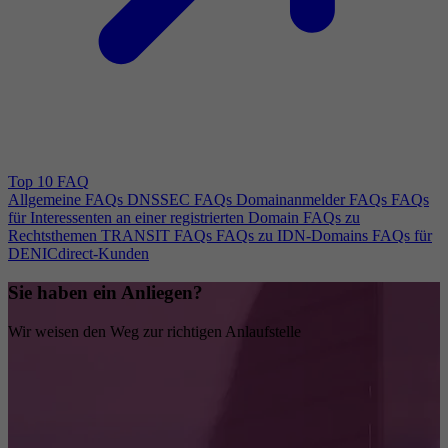
Top 10 FAQ
Allgemeine FAQs
DNSSEC FAQs
Domainanmelder FAQs
FAQs
für Interessenten an einer registrierten Domain
FAQs zu
Rechtsthemen
TRANSIT FAQs
FAQs zu IDN-Domains
FAQs für
DENICdirect-Kunden
Sie haben ein Anliegen?
Wir weisen den Weg zur richtigen Anlaufstelle