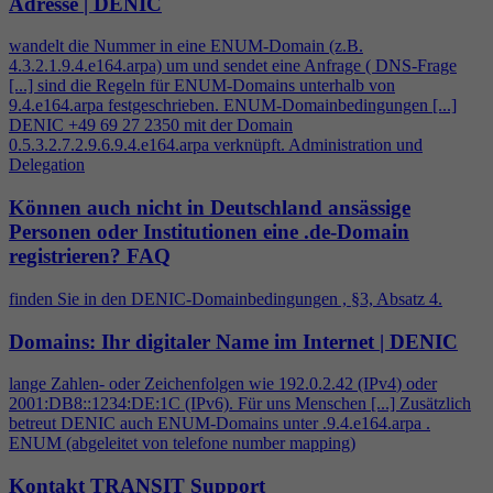
Adresse | DENIC
wandelt die Nummer in eine ENUM-Domain (z.B.
4
.3.2.1.9.
4
.e164.arpa) um und sendet eine Anfrage ( DNS-Frage
[...] sind die Regeln für ENUM-Domains unterhalb von
9.
4
.e164.arpa festgeschrieben. ENUM-Domainbedingungen [...]
DENIC +49 69 27 2350 mit der Domain
0.5.3.2.7.2.9.6.9.
4
.e164.arpa verknüpft. Administration und
Delegation
Können auch nicht in Deutschland ansässige
Personen oder Institutionen eine .de-Domain
registrieren?
FAQ
finden Sie in den DENIC-Domainbedingungen , §3, Absatz
4
.
Domains: Ihr digitaler Name im Internet | DENIC
lange Zahlen- oder Zeichenfolgen wie 192.0.2.42 (IPv
4
) oder
2001:DB8::1234:DE:1C (IPv6). Für uns Menschen [...] Zusätzlich
betreut DENIC auch ENUM-Domains unter .9.
4
.e164.arpa .
ENUM (abgeleitet von telefone number mapping)
Kontakt TRANSIT Support