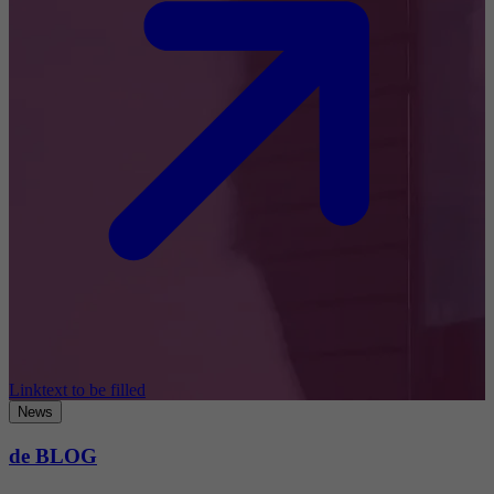
Linktext to be filled
News
de BLOG