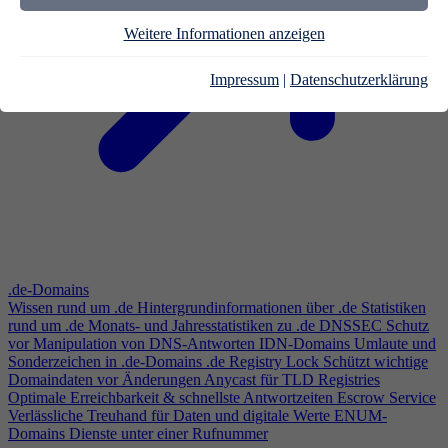
Weitere Informationen anzeigen
Impressum
|
Datenschutzerklärung
.de-Domains
Wissen rund um .de
Hintergrundinformationen über .de
Statistiken
rund um .de
Monats- und Jahresstatistiken zu .de
DNSSEC
Schutz
vor Manipulation von DNS-Antworten
IDN-Domains
Umlaute und
Sonderzeichen in .de-Domains
.de Registry Lock
Schützt wichtige
Domaindaten vor Änderungen
Anycast für TLD Registries
Optimale Erreichbarkeit & schnellste Antwortzeiten
Escrow Service
Verlässliche Treuhand für Daten und digitale Werte
ENUM-
Domains
Dienste unter einer Rufnummer