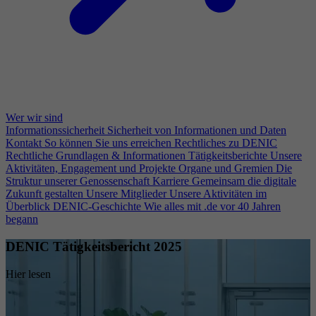
Wer wir sind
Informationssicherheit
Sicherheit von Informationen und Daten
Kontakt
So können Sie uns erreichen
Rechtliches zu DENIC
Rechtliche Grundlagen & Informationen
Tätigkeitsberichte
Unsere
Aktivitäten, Engagement und Projekte
Organe und Gremien
Die
Struktur unserer Genossenschaft
Karriere
Gemeinsam die digitale
Zukunft gestalten
Unsere Mitglieder
Unsere Aktivitäten im
Überblick
DENIC-Geschichte
Wie alles mit .de vor 40 Jahren
begann
DENIC Tätigkeitsbericht 2025
Hier lesen