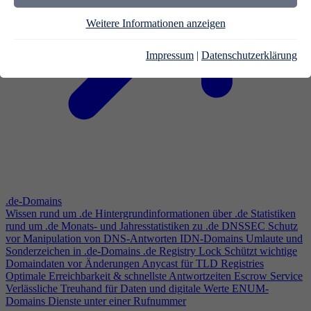
Weitere Informationen anzeigen
Impressum
|
Datenschutzerklärung
.de-Domains
Wissen rund um .de
Hintergrundinformationen über .de
Statistiken
rund um .de
Monats- und Jahresstatistiken zu .de
DNSSEC
Schutz
vor Manipulation von DNS-Antworten
IDN-Domains
Umlaute und
Sonderzeichen in .de-Domains
.de Registry Lock
Schützt wichtige
Domaindaten vor Änderungen
Anycast für TLD Registries
Optimale Erreichbarkeit & schnellste Antwortzeiten
Escrow Service
Verlässliche Treuhand für Daten und digitale Werte
ENUM-
Domains
Dienste unter einer Rufnummer