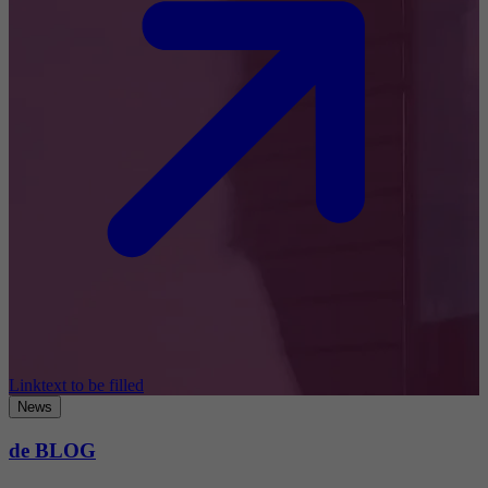
Linktext to be filled
News
de BLOG