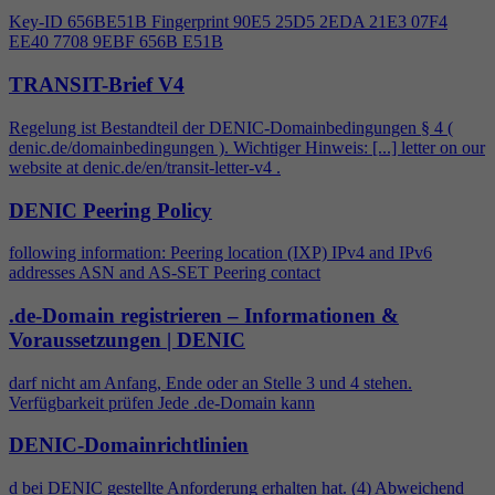
Key-ID 656BE51B Fingerprint 90E5 25D5 2EDA 21E3 07F
4
EE40 7708 9EBF 656B E51B
TRANSIT-Brief V4
Regelung ist Bestandteil der DENIC-Domainbedingungen §
4
(
denic.de/domainbedingungen ). Wichtiger Hinweis: [...] letter on our
website at denic.de/en/transit-letter-v
4
.
DENIC Peering Policy
following information: Peering location (IXP) IPv
4
and IPv6
addresses ASN and AS-SET Peering contact
.de-Domain registrieren – Informationen &
Voraussetzungen | DENIC
darf nicht am Anfang, Ende oder an Stelle 3 und
4
stehen.
Verfügbarkeit prüfen Jede .de-Domain kann
DENIC-Domainrichtlinien
d bei DENIC gestellte Anforderung erhalten hat. (
4
) Abweichend