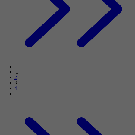
...
2
3
4
...