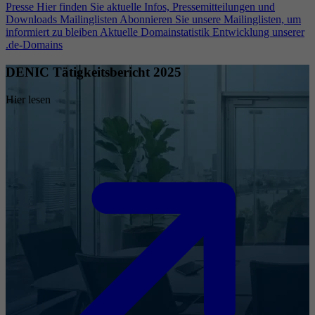
Presse
Hier finden Sie aktuelle Infos, Pressemitteilungen und
Downloads
Mailinglisten
Abonnieren Sie unsere Mailinglisten, um
informiert zu bleiben
Aktuelle Domainstatistik
Entwicklung unserer
.de-Domains
DENIC Tätigkeitsbericht 2025
Hier lesen