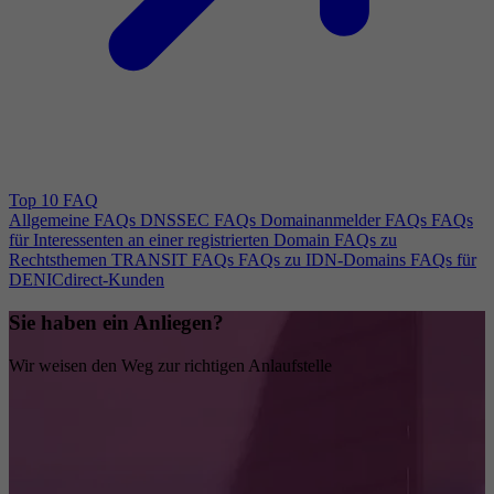
Top 10 FAQ
Allgemeine FAQs
DNSSEC FAQs
Domainanmelder FAQs
FAQs
für Interessenten an einer registrierten Domain
FAQs zu
Rechtsthemen
TRANSIT FAQs
FAQs zu IDN-Domains
FAQs für
DENICdirect-Kunden
Sie haben ein Anliegen?
Wir weisen den Weg zur richtigen Anlaufstelle