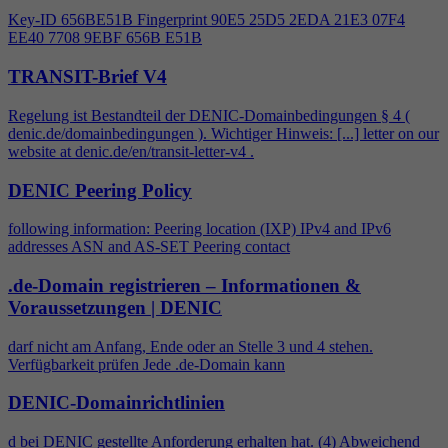
Key-ID 656BE51B Fingerprint 90E5 25D5 2EDA 21E3 07F
4
EE40 7708 9EBF 656B E51B
TRANSIT-Brief V4
Regelung ist Bestandteil der DENIC-Domainbedingungen §
4
(
denic.de/domainbedingungen ). Wichtiger Hinweis: [...] letter on our
website at denic.de/en/transit-letter-v
4
.
DENIC Peering Policy
following information: Peering location (IXP) IPv
4
and IPv6
addresses ASN and AS-SET Peering contact
.de-Domain registrieren – Informationen &
Voraussetzungen | DENIC
darf nicht am Anfang, Ende oder an Stelle 3 und
4
stehen.
Verfügbarkeit prüfen Jede .de-Domain kann
DENIC-Domainrichtlinien
d bei DENIC gestellte Anforderung erhalten hat. (
4
) Abweichend