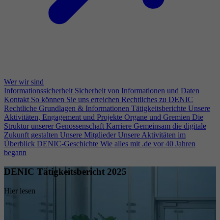
Wer wir sind
Informationssicherheit
Sicherheit von Informationen und Daten
Kontakt
So können Sie uns erreichen
Rechtliches zu DENIC
Rechtliche Grundlagen & Informationen
Tätigkeitsberichte
Unsere
Aktivitäten, Engagement und Projekte
Organe und Gremien
Die
Struktur unserer Genossenschaft
Karriere
Gemeinsam die digitale
Zukunft gestalten
Unsere Mitglieder
Unsere Aktivitäten im
Überblick
DENIC-Geschichte
Wie alles mit .de vor 40 Jahren
begann
DENIC Tätigkeitsbericht 2025
Hier lesen