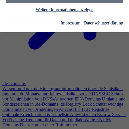
Weitere Informationen anzeigen
Impressum
|
Datenschutzerklärung
.de-Domains
Wissen rund um .de
Hintergrundinformationen über .de
Statistiken
rund um .de
Monats- und Jahresstatistiken zu .de
DNSSEC
Schutz
vor Manipulation von DNS-Antworten
IDN-Domains
Umlaute und
Sonderzeichen in .de-Domains
.de Registry Lock
Schützt wichtige
Domaindaten vor Änderungen
Anycast für TLD Registries
Optimale Erreichbarkeit & schnellste Antwortzeiten
Escrow Service
Verlässliche Treuhand für Daten und digitale Werte
ENUM-
Domains
Dienste unter einer Rufnummer