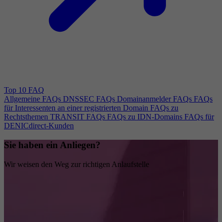
Top 10 FAQ
Allgemeine FAQs
DNSSEC FAQs
Domainanmelder FAQs
FAQs
für Interessenten an einer registrierten Domain
FAQs zu
Rechtsthemen
TRANSIT FAQs
FAQs zu IDN-Domains
FAQs für
DENICdirect-Kunden
Sie haben ein Anliegen?
Wir weisen den Weg zur richtigen Anlaufstelle