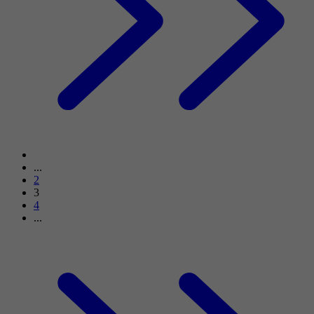
...
2
3
4
...