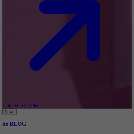
Linktext to be filled
News
de BLOG