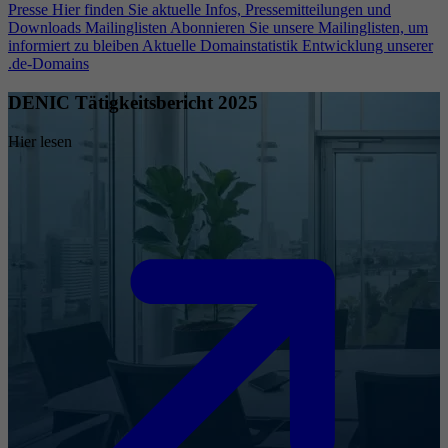
Presse
Hier finden Sie aktuelle Infos, Pressemitteilungen und
Downloads
Mailinglisten
Abonnieren Sie unsere Mailinglisten, um
informiert zu bleiben
Aktuelle Domainstatistik
Entwicklung unserer
.de-Domains
DENIC Tätigkeitsbericht 2025
Hier lesen