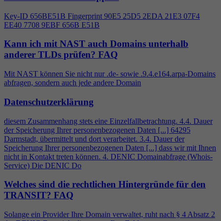
Key-ID 656BE51B Fingerprint 90E5 25D5 2EDA 21E3 07F
4
EE40 7708 9EBF 656B E51B
Kann ich mit NAST auch Domains unterhalb
anderer TLDs prüfen?
FAQ
Mit NAST können Sie nicht nur .de- sowie .9.
4
.e164.arpa-Domains
abfragen, sondern auch jede andere Domain
Datenschutzerklärung
diesem Zusammenhang stets eine Einzelfallbetrachtung.
4
.
4
. Dauer
der Speicherung Ihrer personenbezogenen Daten [...] 64295
Darmstadt, übermittelt und dort verarbeitet. 3.
4
. Dauer der
Speicherung Ihrer personenbezogenen Daten [...] dass wir mit Ihnen
nicht in Kontakt treten können.
4
. DENIC Domainabfrage (Whois-
Service) Die DENIC Do
Welches sind die rechtlichen Hintergründe für den
TRANSIT?
FAQ
Solange ein Provider Ihre Domain verwaltet, ruht nach §
4
Absatz 2