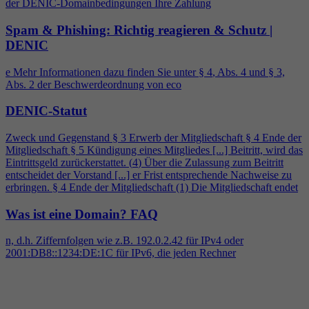
der DENIC-Domainbedingungen Ihre Zahlung
Spam & Phishing: Richtig reagieren & Schutz |
DENIC
e Mehr Informationen dazu finden Sie unter §
4
, Abs.
4
und § 3,
Abs. 2 der Beschwerdeordnung von eco
DENIC-Statut
Zweck und Gegenstand § 3 Erwerb der Mitgliedschaft §
4
Ende der
Mitgliedschaft § 5 Kündigung eines Mitgliedes [...] Beitritt, wird das
Eintrittsgeld zurückerstattet. (
4
) Über die Zulassung zum Beitritt
entscheidet der Vorstand [...] er Frist entsprechende Nachweise zu
erbringen. §
4
Ende der Mitgliedschaft (1) Die Mitgliedschaft endet
Was ist eine Domain?
FAQ
n, d.h. Ziffernfolgen wie z.B. 192.0.2.42 für IPv
4
oder
2001:DB8::1234:DE:1C für IPv6, die jeden Rechner