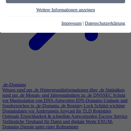
Weitere Informationen anzeigen
Impressum
|
Datenschutzerklärung
.de-Domains
Wissen rund um .de
Hintergrundinformationen über .de
Statistiken
rund um .de
Monats- und Jahresstatistiken zu .de
DNSSEC
Schutz
vor Manipulation von DNS-Antworten
IDN-Domains
Umlaute und
Sonderzeichen in .de-Domains
.de Registry Lock
Schützt wichtige
Domaindaten vor Änderungen
Anycast für TLD Registries
Optimale Erreichbarkeit & schnellste Antwortzeiten
Escrow Service
Verlässliche Treuhand für Daten und digitale Werte
ENUM-
Domains
Dienste unter einer Rufnummer