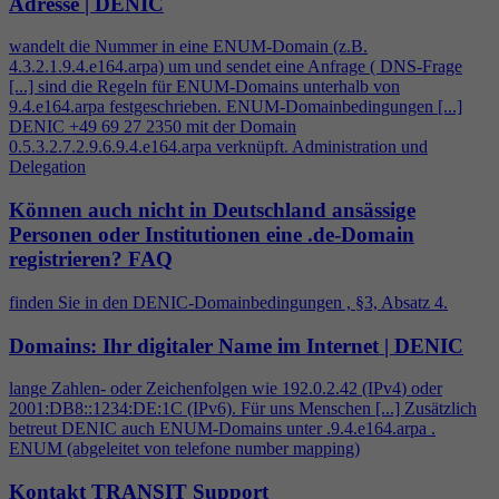
Adresse | DENIC
wandelt die Nummer in eine ENUM-Domain (z.B.
4
.3.2.1.9.
4
.e164.arpa) um und sendet eine Anfrage ( DNS-Frage
[...] sind die Regeln für ENUM-Domains unterhalb von
9.
4
.e164.arpa festgeschrieben. ENUM-Domainbedingungen [...]
DENIC +49 69 27 2350 mit der Domain
0.5.3.2.7.2.9.6.9.
4
.e164.arpa verknüpft. Administration und
Delegation
Können auch nicht in Deutschland ansässige
Personen oder Institutionen eine .de-Domain
registrieren?
FAQ
finden Sie in den DENIC-Domainbedingungen , §3, Absatz
4
.
Domains: Ihr digitaler Name im Internet | DENIC
lange Zahlen- oder Zeichenfolgen wie 192.0.2.42 (IPv
4
) oder
2001:DB8::1234:DE:1C (IPv6). Für uns Menschen [...] Zusätzlich
betreut DENIC auch ENUM-Domains unter .9.
4
.e164.arpa .
ENUM (abgeleitet von telefone number mapping)
Kontakt TRANSIT Support