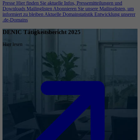
Presse
Hier finden Sie aktuelle Infos, Pressemitteilungen und
Downloads
Mailinglisten
Abonnieren Sie unsere Mailinglisten, um
informiert zu bleiben
Aktuelle Domainstatistik
Entwicklung unserer
.de-Domains
DENIC Tätigkeitsbericht 2025
Hier lesen