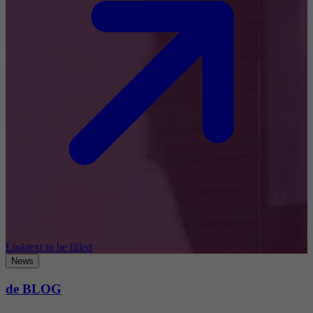
Linktext to be filled
News
de BLOG