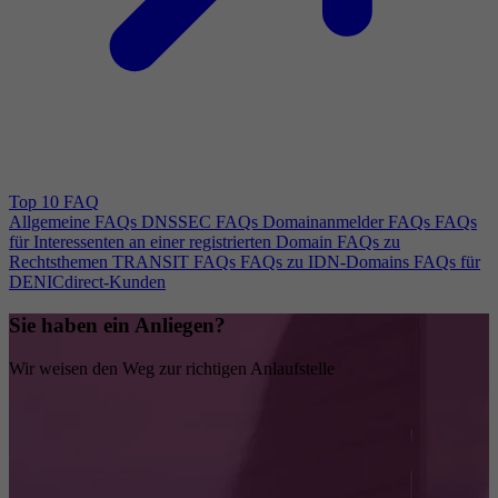
Top 10 FAQ
Allgemeine FAQs
DNSSEC FAQs
Domainanmelder FAQs
FAQs
für Interessenten an einer registrierten Domain
FAQs zu
Rechtsthemen
TRANSIT FAQs
FAQs zu IDN-Domains
FAQs für
DENICdirect-Kunden
Sie haben ein Anliegen?
Wir weisen den Weg zur richtigen Anlaufstelle