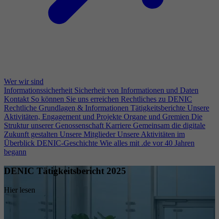
Wer wir sind
Informationssicherheit
Sicherheit von Informationen und Daten
Kontakt
So können Sie uns erreichen
Rechtliches zu DENIC
Rechtliche Grundlagen & Informationen
Tätigkeitsberichte
Unsere
Aktivitäten, Engagement und Projekte
Organe und Gremien
Die
Struktur unserer Genossenschaft
Karriere
Gemeinsam die digitale
Zukunft gestalten
Unsere Mitglieder
Unsere Aktivitäten im
Überblick
DENIC-Geschichte
Wie alles mit .de vor 40 Jahren
begann
DENIC Tätigkeitsbericht 2025
Hier lesen