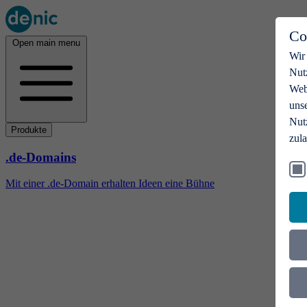
Co
Open main menu
Wir
Nut
Webs
uns
Nut
Produkte
zul
.de-Domains
Mit einer .de-Domain erhalten Ideen eine Bühne