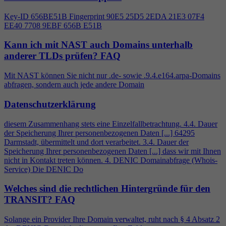
Key-ID 656BE51B Fingerprint 90E5 25D5 2EDA 21E3 07F
4
EE40 7708 9EBF 656B E51B
Kann ich mit NAST auch Domains unterhalb
anderer TLDs prüfen?
FAQ
Mit NAST können Sie nicht nur .de- sowie .9.
4
.e164.arpa-Domains
abfragen, sondern auch jede andere Domain
Datenschutzerklärung
diesem Zusammenhang stets eine Einzelfallbetrachtung.
4
.
4
. Dauer
der Speicherung Ihrer personenbezogenen Daten [...] 64295
Darmstadt, übermittelt und dort verarbeitet. 3.
4
. Dauer der
Speicherung Ihrer personenbezogenen Daten [...] dass wir mit Ihnen
nicht in Kontakt treten können.
4
. DENIC Domainabfrage (Whois-
Service) Die DENIC Do
Welches sind die rechtlichen Hintergründe für den
TRANSIT?
FAQ
Solange ein Provider Ihre Domain verwaltet, ruht nach §
4
Absatz 2