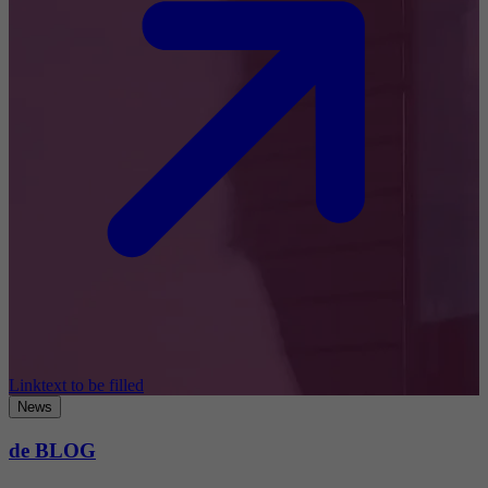
Linktext to be filled
News
de BLOG