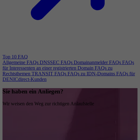
Top 10 FAQ
Allgemeine FAQs
DNSSEC FAQs
Domainanmelder FAQs
FAQs
für Interessenten an einer registrierten Domain
FAQs zu
Rechtsthemen
TRANSIT FAQs
FAQs zu IDN-Domains
FAQs für
DENICdirect-Kunden
Sie haben ein Anliegen?
Wir weisen den Weg zur richtigen Anlaufstelle