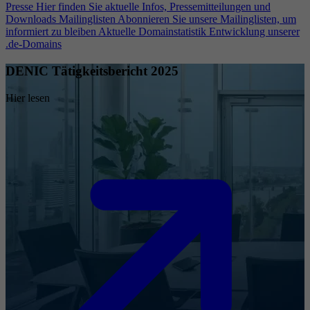
Presse
Hier finden Sie aktuelle Infos, Pressemitteilungen und
Downloads
Mailinglisten
Abonnieren Sie unsere Mailinglisten, um
informiert zu bleiben
Aktuelle Domainstatistik
Entwicklung unserer
.de-Domains
DENIC Tätigkeitsbericht 2025
Hier lesen