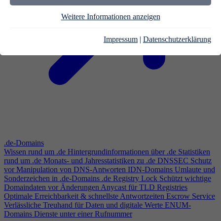
Weitere Informationen anzeigen
Impressum
|
Datenschutzerklärung
.de-Domains
Wissen rund um .de
Hintergrundinformationen über .de
Statistiken
rund um .de
Monats- und Jahresstatistiken zu .de
DNSSEC
Schutz
vor Manipulation von DNS-Antworten
IDN-Domains
Umlaute und
Sonderzeichen in .de-Domains
.de Registry Lock
Schützt wichtige
Domaindaten vor Änderungen
Anycast für TLD Registries
Optimale Erreichbarkeit & schnellste Antwortzeiten
Escrow Service
Verlässliche Treuhand für Daten und digitale Werte
ENUM-
Domains
Dienste unter einer Rufnummer