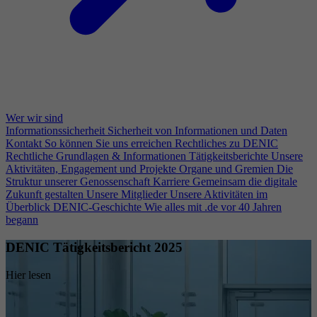
Wer wir sind
Informationssicherheit
Sicherheit von Informationen und Daten
Kontakt
So können Sie uns erreichen
Rechtliches zu DENIC
Rechtliche Grundlagen & Informationen
Tätigkeitsberichte
Unsere
Aktivitäten, Engagement und Projekte
Organe und Gremien
Die
Struktur unserer Genossenschaft
Karriere
Gemeinsam die digitale
Zukunft gestalten
Unsere Mitglieder
Unsere Aktivitäten im
Überblick
DENIC-Geschichte
Wie alles mit .de vor 40 Jahren
begann
DENIC Tätigkeitsbericht 2025
Hier lesen