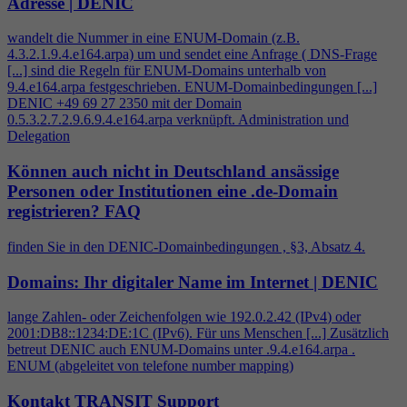
Adresse | DENIC
wandelt die Nummer in eine ENUM-Domain (z.B.
4
.3.2.1.9.
4
.e164.arpa) um und sendet eine Anfrage ( DNS-Frage
[...] sind die Regeln für ENUM-Domains unterhalb von
9.
4
.e164.arpa festgeschrieben. ENUM-Domainbedingungen [...]
DENIC +49 69 27 2350 mit der Domain
0.5.3.2.7.2.9.6.9.
4
.e164.arpa verknüpft. Administration und
Delegation
Können auch nicht in Deutschland ansässige
Personen oder Institutionen eine .de-Domain
registrieren?
FAQ
finden Sie in den DENIC-Domainbedingungen , §3, Absatz
4
.
Domains: Ihr digitaler Name im Internet | DENIC
lange Zahlen- oder Zeichenfolgen wie 192.0.2.42 (IPv
4
) oder
2001:DB8::1234:DE:1C (IPv6). Für uns Menschen [...] Zusätzlich
betreut DENIC auch ENUM-Domains unter .9.
4
.e164.arpa .
ENUM (abgeleitet von telefone number mapping)
Kontakt TRANSIT Support