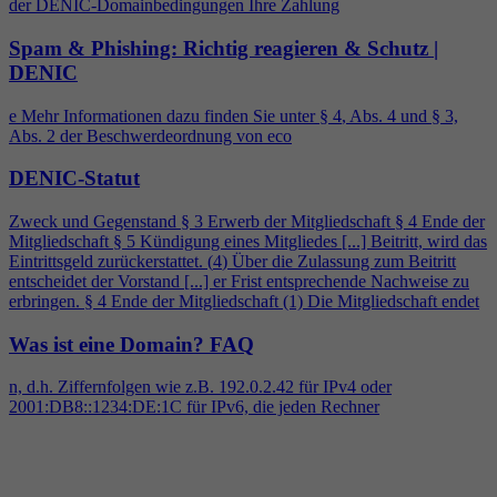
der DENIC-Domainbedingungen Ihre Zahlung
Spam & Phishing: Richtig reagieren & Schutz |
DENIC
e Mehr Informationen dazu finden Sie unter §
4
, Abs.
4
und § 3,
Abs. 2 der Beschwerdeordnung von eco
DENIC-Statut
Zweck und Gegenstand § 3 Erwerb der Mitgliedschaft §
4
Ende der
Mitgliedschaft § 5 Kündigung eines Mitgliedes [...] Beitritt, wird das
Eintrittsgeld zurückerstattet. (
4
) Über die Zulassung zum Beitritt
entscheidet der Vorstand [...] er Frist entsprechende Nachweise zu
erbringen. §
4
Ende der Mitgliedschaft (1) Die Mitgliedschaft endet
Was ist eine Domain?
FAQ
n, d.h. Ziffernfolgen wie z.B. 192.0.2.42 für IPv
4
oder
2001:DB8::1234:DE:1C für IPv6, die jeden Rechner