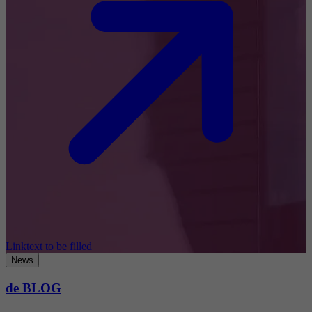
Linktext to be filled
News
de BLOG