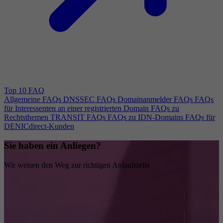
Top 10 FAQ
Allgemeine FAQs
DNSSEC FAQs
Domainanmelder FAQs
FAQs
für Interessenten an einer registrierten Domain
FAQs zu
Rechtsthemen
TRANSIT FAQs
FAQs zu IDN-Domains
FAQs für
DENICdirect-Kunden
Sie haben ein Anliegen?
Wir weisen den Weg zur richtigen Anlaufstelle