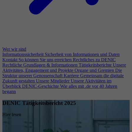
Wer wir sind
Informationssicherheit
Sicherheit von Informationen und Daten
Kontakt
So können Sie uns erreichen
Rechtliches zu DENIC
Rechtliche Grundlagen & Informationen
Tätigkeitsberichte
Unsere
Aktivitäten, Engagement und Projekte
Organe und Gremien
Die
Struktur unserer Genossenschaft
Karriere
Gemeinsam die digitale
Zukunft gestalten
Unsere Mitglieder
Unsere Aktivitäten im
Überblick
DENIC-Geschichte
Wie alles mit .de vor 40 Jahren
begann
DENIC Tätigkeitsbericht 2025
Hier lesen