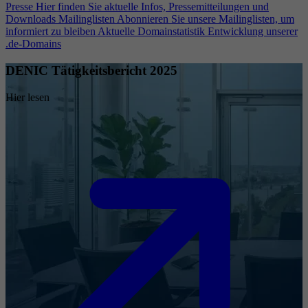
Presse
Hier finden Sie aktuelle Infos, Pressemitteilungen und
Downloads
Mailinglisten
Abonnieren Sie unsere Mailinglisten, um
informiert zu bleiben
Aktuelle Domainstatistik
Entwicklung unserer
.de-Domains
DENIC Tätigkeitsbericht 2025
Hier lesen