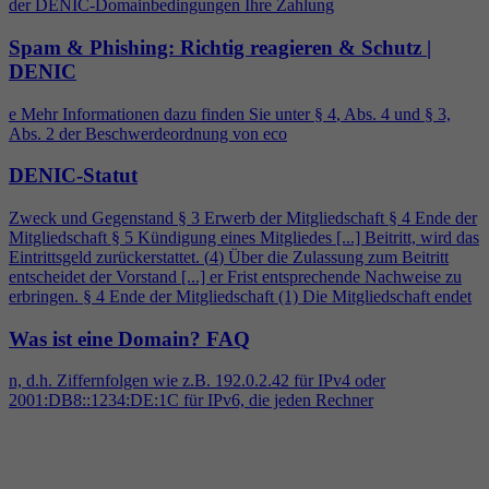
der DENIC-Domainbedingungen Ihre Zahlung
Spam & Phishing: Richtig reagieren & Schutz |
DENIC
e Mehr Informationen dazu finden Sie unter §
4
, Abs.
4
und § 3,
Abs. 2 der Beschwerdeordnung von eco
DENIC-Statut
Zweck und Gegenstand § 3 Erwerb der Mitgliedschaft §
4
Ende der
Mitgliedschaft § 5 Kündigung eines Mitgliedes [...] Beitritt, wird das
Eintrittsgeld zurückerstattet. (
4
) Über die Zulassung zum Beitritt
entscheidet der Vorstand [...] er Frist entsprechende Nachweise zu
erbringen. §
4
Ende der Mitgliedschaft (1) Die Mitgliedschaft endet
Was ist eine Domain?
FAQ
n, d.h. Ziffernfolgen wie z.B. 192.0.2.42 für IPv
4
oder
2001:DB8::1234:DE:1C für IPv6, die jeden Rechner