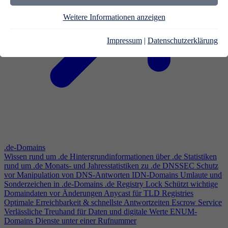
Weitere Informationen anzeigen
Impressum
|
Datenschutzerklärung
.de-Domains
Wissen rund um .de
Hintergrundinformationen über .de
Statistiken
rund um .de
Monats- und Jahresstatistiken zu .de
DNSSEC
Schutz
vor Manipulation von DNS-Antworten
IDN-Domains
Umlaute und
Sonderzeichen in .de-Domains
.de Registry Lock
Schützt wichtige
Domaindaten vor Änderungen
Anycast für TLD Registries
Optimale Erreichbarkeit & schnellste Antwortzeiten
Escrow Service
Verlässliche Treuhand für Daten und digitale Werte
ENUM-
Domains
Dienste unter einer Rufnummer