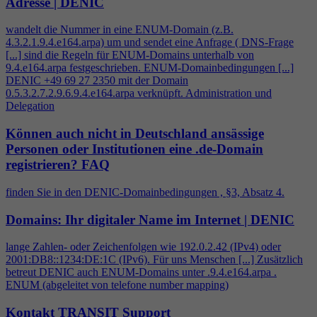
Adresse | DENIC
wandelt die Nummer in eine ENUM-Domain (z.B.
4
.3.2.1.9.
4
.e164.arpa) um und sendet eine Anfrage ( DNS-Frage
[...] sind die Regeln für ENUM-Domains unterhalb von
9.
4
.e164.arpa festgeschrieben. ENUM-Domainbedingungen [...]
DENIC +49 69 27 2350 mit der Domain
0.5.3.2.7.2.9.6.9.
4
.e164.arpa verknüpft. Administration und
Delegation
Können auch nicht in Deutschland ansässige
Personen oder Institutionen eine .de-Domain
registrieren?
FAQ
finden Sie in den DENIC-Domainbedingungen , §3, Absatz
4
.
Domains: Ihr digitaler Name im Internet | DENIC
lange Zahlen- oder Zeichenfolgen wie 192.0.2.42 (IPv
4
) oder
2001:DB8::1234:DE:1C (IPv6). Für uns Menschen [...] Zusätzlich
betreut DENIC auch ENUM-Domains unter .9.
4
.e164.arpa .
ENUM (abgeleitet von telefone number mapping)
Kontakt TRANSIT Support