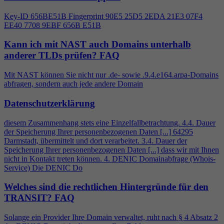
Key-ID 656BE51B Fingerprint 90E5 25D5 2EDA 21E3 07F
4
EE40 7708 9EBF 656B E51B
Kann ich mit NAST auch Domains unterhalb
anderer TLDs prüfen?
FAQ
Mit NAST können Sie nicht nur .de- sowie .9.
4
.e164.arpa-Domains
abfragen, sondern auch jede andere Domain
Datenschutzerklärung
diesem Zusammenhang stets eine Einzelfallbetrachtung.
4
.
4
. Dauer
der Speicherung Ihrer personenbezogenen Daten [...] 64295
Darmstadt, übermittelt und dort verarbeitet. 3.
4
. Dauer der
Speicherung Ihrer personenbezogenen Daten [...] dass wir mit Ihnen
nicht in Kontakt treten können.
4
. DENIC Domainabfrage (Whois-
Service) Die DENIC Do
Welches sind die rechtlichen Hintergründe für den
TRANSIT?
FAQ
Solange ein Provider Ihre Domain verwaltet, ruht nach §
4
Absatz 2