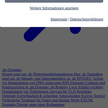
Weitere Informationen anzeigen
Impressum
|
Datenschutzerklärung
.de-Domains
Wissen rund um .de
Hintergrundinformationen über .de
Statistiken
rund um .de
Monats- und Jahresstatistiken zu .de
DNSSEC
Schutz
vor Manipulation von DNS-Antworten
IDN-Domains
Umlaute und
Sonderzeichen in .de-Domains
.de Registry Lock
Schützt wichtige
Domaindaten vor Änderungen
Anycast für TLD Registries
Optimale Erreichbarkeit & schnellste Antwortzeiten
Escrow Service
Verlässliche Treuhand für Daten und digitale Werte
ENUM-
Domains
Dienste unter einer Rufnummer