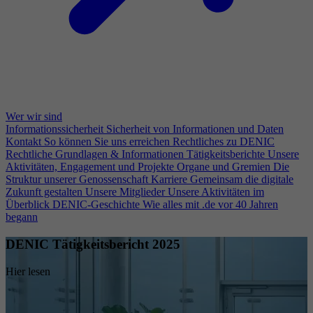
Wer wir sind
Informationssicherheit
Sicherheit von Informationen und Daten
Kontakt
So können Sie uns erreichen
Rechtliches zu DENIC
Rechtliche Grundlagen & Informationen
Tätigkeitsberichte
Unsere
Aktivitäten, Engagement und Projekte
Organe und Gremien
Die
Struktur unserer Genossenschaft
Karriere
Gemeinsam die digitale
Zukunft gestalten
Unsere Mitglieder
Unsere Aktivitäten im
Überblick
DENIC-Geschichte
Wie alles mit .de vor 40 Jahren
begann
DENIC Tätigkeitsbericht 2025
Hier lesen