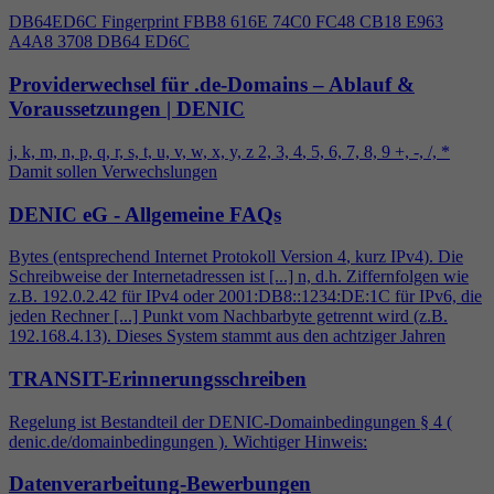
DB64ED6C Fingerprint FBB8 616E 74C0 FC48 CB18 E963
A
4
A8 3708 DB64 ED6C
Providerwechsel für .de-Domains – Ablauf &
Voraussetzungen | DENIC
j, k, m, n, p, q, r, s, t, u, v, w, x, y, z 2, 3,
4
, 5, 6, 7, 8, 9 +, -, /, *
Damit sollen Verwechslungen
DENIC eG - Allgemeine FAQs
Bytes (entsprechend Internet Protokoll Version
4
, kurz IPv
4
). Die
Schreibweise der Internetadressen ist [...] n, d.h. Ziffernfolgen wie
z.B. 192.0.2.42 für IPv
4
oder 2001:DB8::1234:DE:1C für IPv6, die
jeden Rechner [...] Punkt vom Nachbarbyte getrennt wird (z.B.
192.168.
4
.13). Dieses System stammt aus den achtziger Jahren
TRANSIT-Erinnerungsschreiben
Regelung ist Bestandteil der DENIC-Domainbedingungen §
4
(
denic.de/domainbedingungen ). Wichtiger Hinweis:
Datenverarbeitung-Bewerbungen