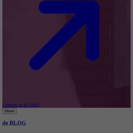
Linktext to be filled
News
de BLOG