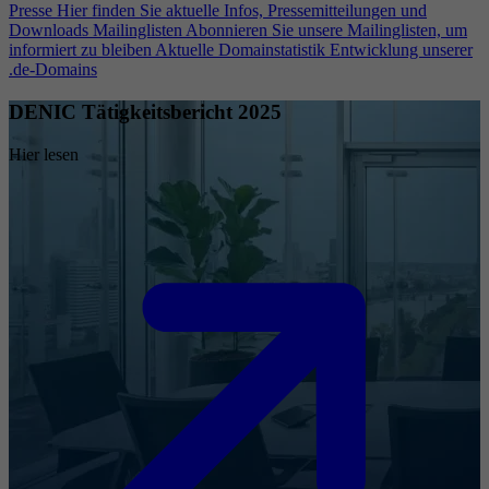
Presse
Hier finden Sie aktuelle Infos, Pressemitteilungen und
Downloads
Mailinglisten
Abonnieren Sie unsere Mailinglisten, um
informiert zu bleiben
Aktuelle Domainstatistik
Entwicklung unserer
.de-Domains
DENIC Tätigkeitsbericht 2025
Hier lesen