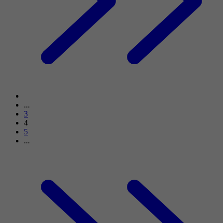
...
3
4
5
...