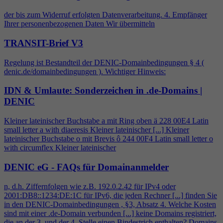
der bis zum Widerruf erfolgten Datenverarbeitung.
4
. Empfänger
Ihrer personenbezogenen Daten Wir übermitteln
TRANSIT-Brief V3
Regelung ist Bestandteil der DENIC-Domainbedingungen §
4
(
denic.de/domainbedingungen ). Wichtiger Hinweis:
IDN & Umlaute: Sonderzeichen in .de-Domains |
DENIC
Kleiner lateinischer Buchstabe a mit Ring oben ä 228 00E
4
Latin
small letter a with diaeresis Kleiner lateinischer [...] Kleiner
lateinischer Buchstabe o mit Brevis ô 244 00F
4
Latin small letter o
with circumflex Kleiner lateinischer
DENIC eG - FAQs für Domainanmelder
n, d.h. Ziffernfolgen wie z.B. 192.0.2.42 für IPv
4
oder
2001:DB8::1234:DE:1C für IPv6, die jeden Rechner [...] finden Sie
in den DENIC-Domainbedingungen , §3, Absatz
4
. Welche Kosten
sind mit einer .de-Domain verbunden [...] keine Domains registriert,
die an der 3. und der
4
. Stelle einen Bindestrich enthalten? Domains,