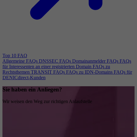
Top 10 FAQ
Allgemeine FAQs
DNSSEC FAQs
Domainanmelder FAQs
FAQs
für Interessenten an einer registrierten Domain
FAQs zu
Rechtsthemen
TRANSIT FAQs
FAQs zu IDN-Domains
FAQs für
DENICdirect-Kunden
Sie haben ein Anliegen?
Wir weisen den Weg zur richtigen Anlaufstelle