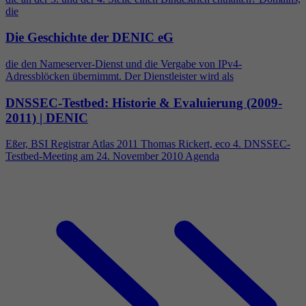
die
Die Geschichte der DENIC eG
die den Nameserver-Dienst und die Vergabe von IPv
4
-
Adressblöcken übernimmt. Der Dienstleister wird als
DNSSEC-Testbed: Historie & Evaluierung (2009-
2011) | DENIC
Eßer, BSI Registrar Atlas 2011 Thomas Rickert, eco
4
. DNSSEC-
Testbed-Meeting am 24. November 2010 Agenda