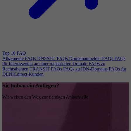
Top 10 FAQ
Allgemeine FAQs
DNSSEC FAQs
Domainanmelder FAQs
FAQs
für Interessenten an einer registrierten Domain
FAQs zu
Rechtsthemen
TRANSIT FAQs
FAQs zu IDN-Domains
FAQs für
DENICdirect-Kunden
Sie haben ein Anliegen?
Wir weisen den Weg zur richtigen Anlaufstelle