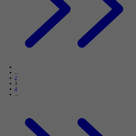
...
2
3
4
...