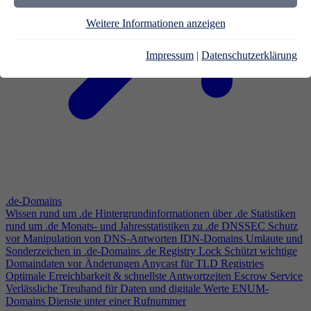
Weitere Informationen anzeigen
Impressum
|
Datenschutzerklärung
.de-Domains
Wissen rund um .de
Hintergrundinformationen über .de
Statistiken
rund um .de
Monats- und Jahresstatistiken zu .de
DNSSEC
Schutz
vor Manipulation von DNS-Antworten
IDN-Domains
Umlaute und
Sonderzeichen in .de-Domains
.de Registry Lock
Schützt wichtige
Domaindaten vor Änderungen
Anycast für TLD Registries
Optimale Erreichbarkeit & schnellste Antwortzeiten
Escrow Service
Verlässliche Treuhand für Daten und digitale Werte
ENUM-
Domains
Dienste unter einer Rufnummer