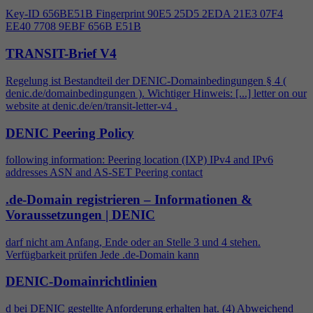
Key-ID 656BE51B Fingerprint 90E5 25D5 2EDA 21E3 07F
4
EE40 7708 9EBF 656B E51B
TRANSIT-Brief V4
Regelung ist Bestandteil der DENIC-Domainbedingungen §
4
(
denic.de/domainbedingungen ). Wichtiger Hinweis: [...] letter on our
website at denic.de/en/transit-letter-v
4
.
DENIC Peering Policy
following information: Peering location (IXP) IPv
4
and IPv6
addresses ASN and AS-SET Peering contact
.de-Domain registrieren – Informationen &
Voraussetzungen | DENIC
darf nicht am Anfang, Ende oder an Stelle 3 und
4
stehen.
Verfügbarkeit prüfen Jede .de-Domain kann
DENIC-Domainrichtlinien
d bei DENIC gestellte Anforderung erhalten hat. (
4
) Abweichend