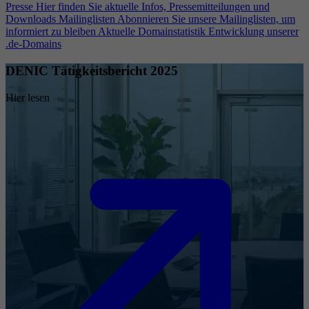
Presse
Hier finden Sie aktuelle Infos, Pressemitteilungen und
Downloads
Mailinglisten
Abonnieren Sie unsere Mailinglisten, um
informiert zu bleiben
Aktuelle Domainstatistik
Entwicklung unserer
.de-Domains
DENIC Tätigkeitsbericht 2025
Hier lesen