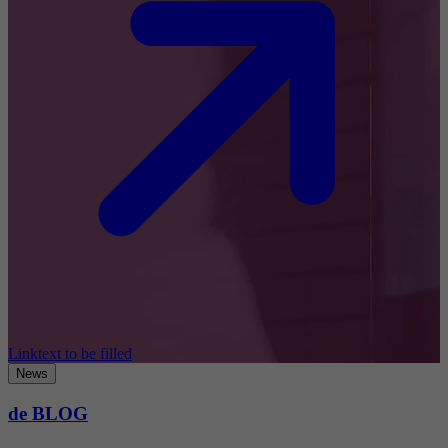
Linktext to be filled
News
de BLOG