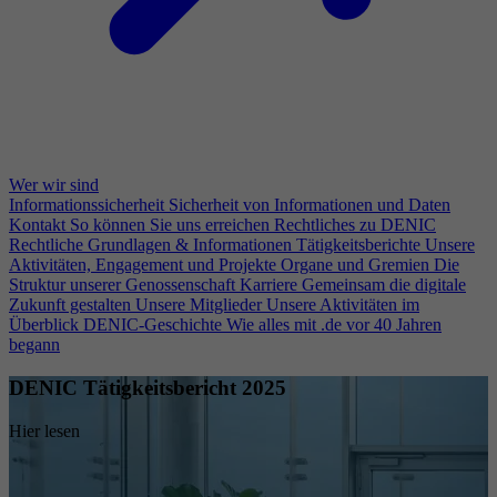
Wer wir sind
Informationssicherheit
Sicherheit von Informationen und Daten
Kontakt
So können Sie uns erreichen
Rechtliches zu DENIC
Rechtliche Grundlagen & Informationen
Tätigkeitsberichte
Unsere
Aktivitäten, Engagement und Projekte
Organe und Gremien
Die
Struktur unserer Genossenschaft
Karriere
Gemeinsam die digitale
Zukunft gestalten
Unsere Mitglieder
Unsere Aktivitäten im
Überblick
DENIC-Geschichte
Wie alles mit .de vor 40 Jahren
begann
DENIC Tätigkeitsbericht 2025
Hier lesen