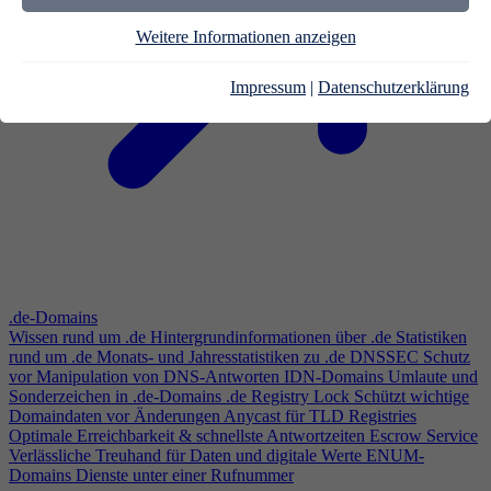
Weitere Informationen anzeigen
Impressum
|
Datenschutzerklärung
.de-Domains
Wissen rund um .de
Hintergrundinformationen über .de
Statistiken
rund um .de
Monats- und Jahresstatistiken zu .de
DNSSEC
Schutz
vor Manipulation von DNS-Antworten
IDN-Domains
Umlaute und
Sonderzeichen in .de-Domains
.de Registry Lock
Schützt wichtige
Domaindaten vor Änderungen
Anycast für TLD Registries
Optimale Erreichbarkeit & schnellste Antwortzeiten
Escrow Service
Verlässliche Treuhand für Daten und digitale Werte
ENUM-
Domains
Dienste unter einer Rufnummer