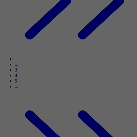
...
3
4
5
...