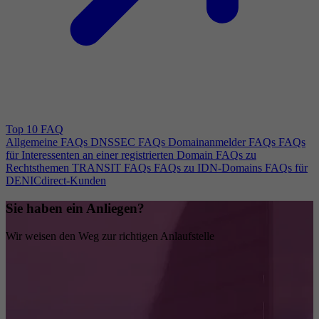
Top 10 FAQ
Allgemeine FAQs
DNSSEC FAQs
Domainanmelder FAQs
FAQs
für Interessenten an einer registrierten Domain
FAQs zu
Rechtsthemen
TRANSIT FAQs
FAQs zu IDN-Domains
FAQs für
DENICdirect-Kunden
Sie haben ein Anliegen?
Wir weisen den Weg zur richtigen Anlaufstelle