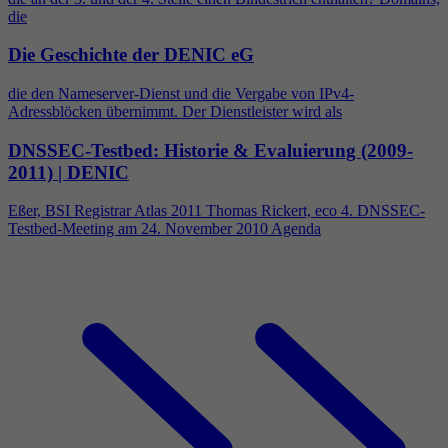
die
Die Geschichte der DENIC eG
die den Nameserver-Dienst und die Vergabe von IPv
4
-
Adressblöcken übernimmt. Der Dienstleister wird als
DNSSEC-Testbed: Historie & Evaluierung (2009-
2011) | DENIC
Eßer, BSI Registrar Atlas 2011 Thomas Rickert, eco
4
. DNSSEC-
Testbed-Meeting am 24. November 2010 Agenda