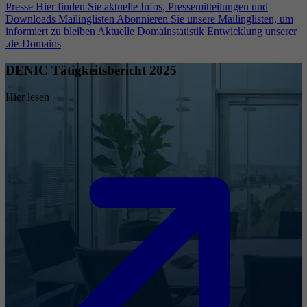
Presse
Hier finden Sie aktuelle Infos, Pressemitteilungen und
Downloads
Mailinglisten
Abonnieren Sie unsere Mailinglisten, um
informiert zu bleiben
Aktuelle Domainstatistik
Entwicklung unserer
.de-Domains
DENIC Tätigkeitsbericht 2025
Hier lesen