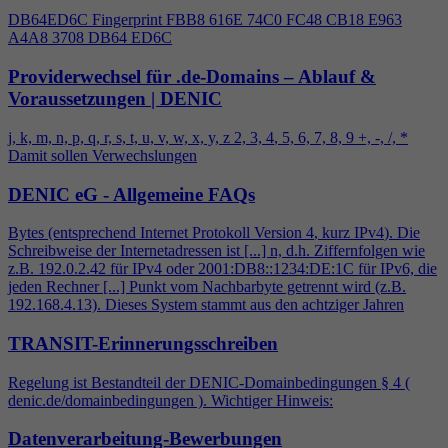
DB64ED6C Fingerprint FBB8 616E 74C0 FC48 CB18 E963
A
4
A8 3708 DB64 ED6C
Providerwechsel für .de-Domains – Ablauf &
Voraussetzungen | DENIC
j, k, m, n, p, q, r, s, t, u, v, w, x, y, z 2, 3,
4
, 5, 6, 7, 8, 9 +, -, /, *
Damit sollen Verwechslungen
DENIC eG - Allgemeine FAQs
Bytes (entsprechend Internet Protokoll Version
4
, kurz IPv
4
). Die
Schreibweise der Internetadressen ist [...] n, d.h. Ziffernfolgen wie
z.B. 192.0.2.42 für IPv
4
oder 2001:DB8::1234:DE:1C für IPv6, die
jeden Rechner [...] Punkt vom Nachbarbyte getrennt wird (z.B.
192.168.
4
.13). Dieses System stammt aus den achtziger Jahren
TRANSIT-Erinnerungsschreiben
Regelung ist Bestandteil der DENIC-Domainbedingungen §
4
(
denic.de/domainbedingungen ). Wichtiger Hinweis:
Datenverarbeitung-Bewerbungen