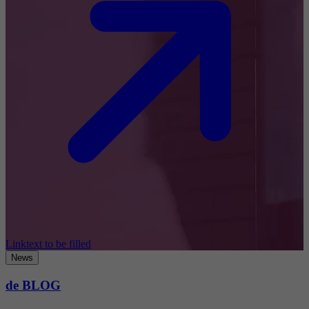
Linktext to be filled
News
de BLOG