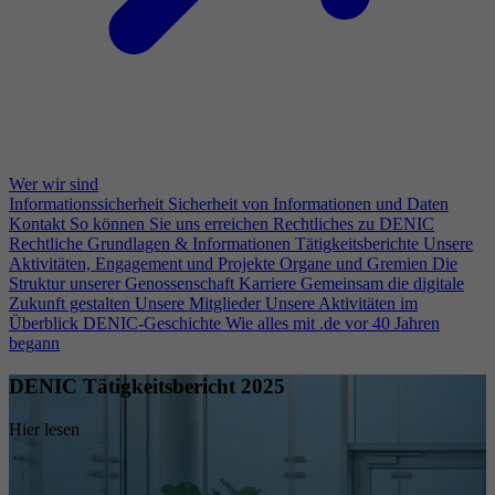
Wer wir sind
Informationssicherheit
Sicherheit von Informationen und Daten
Kontakt
So können Sie uns erreichen
Rechtliches zu DENIC
Rechtliche Grundlagen & Informationen
Tätigkeitsberichte
Unsere
Aktivitäten, Engagement und Projekte
Organe und Gremien
Die
Struktur unserer Genossenschaft
Karriere
Gemeinsam die digitale
Zukunft gestalten
Unsere Mitglieder
Unsere Aktivitäten im
Überblick
DENIC-Geschichte
Wie alles mit .de vor 40 Jahren
begann
DENIC Tätigkeitsbericht 2025
Hier lesen