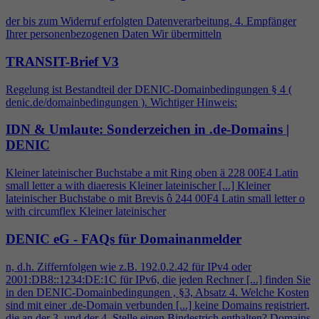
der bis zum Widerruf erfolgten Datenverarbeitung.
4
. Empfänger
Ihrer personenbezogenen Daten Wir übermitteln
TRANSIT-Brief V3
Regelung ist Bestandteil der DENIC-Domainbedingungen §
4
(
denic.de/domainbedingungen ). Wichtiger Hinweis:
IDN & Umlaute: Sonderzeichen in .de-Domains |
DENIC
Kleiner lateinischer Buchstabe a mit Ring oben ä 228 00E
4
Latin
small letter a with diaeresis Kleiner lateinischer [...] Kleiner
lateinischer Buchstabe o mit Brevis ô 244 00F
4
Latin small letter o
with circumflex Kleiner lateinischer
DENIC eG - FAQs für Domainanmelder
n, d.h. Ziffernfolgen wie z.B. 192.0.2.42 für IPv
4
oder
2001:DB8::1234:DE:1C für IPv6, die jeden Rechner [...] finden Sie
in den DENIC-Domainbedingungen , §3, Absatz
4
. Welche Kosten
sind mit einer .de-Domain verbunden [...] keine Domains registriert,
die an der 3. und der
4
. Stelle einen Bindestrich enthalten? Domains,