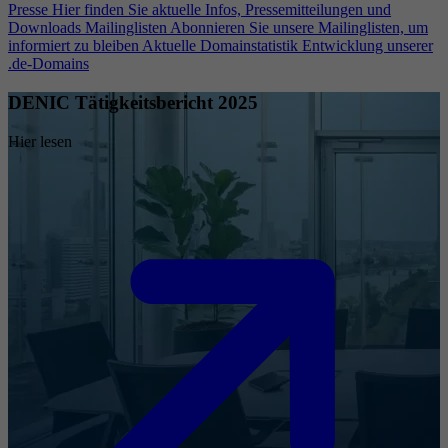
Presse
Hier finden Sie aktuelle Infos, Pressemitteilungen und
Downloads
Mailinglisten
Abonnieren Sie unsere Mailinglisten, um
informiert zu bleiben
Aktuelle Domainstatistik
Entwicklung unserer
.de-Domains
DENIC Tätigkeitsbericht 2025
Hier lesen