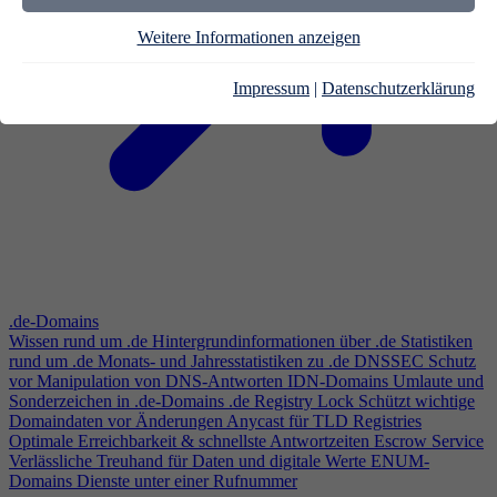
Weitere Informationen anzeigen
Impressum
|
Datenschutzerklärung
.de-Domains
Wissen rund um .de
Hintergrundinformationen über .de
Statistiken
rund um .de
Monats- und Jahresstatistiken zu .de
DNSSEC
Schutz
vor Manipulation von DNS-Antworten
IDN-Domains
Umlaute und
Sonderzeichen in .de-Domains
.de Registry Lock
Schützt wichtige
Domaindaten vor Änderungen
Anycast für TLD Registries
Optimale Erreichbarkeit & schnellste Antwortzeiten
Escrow Service
Verlässliche Treuhand für Daten und digitale Werte
ENUM-
Domains
Dienste unter einer Rufnummer