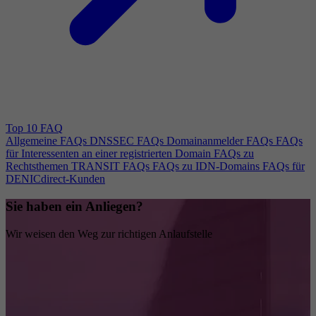
Top 10 FAQ
Allgemeine FAQs
DNSSEC FAQs
Domainanmelder FAQs
FAQs
für Interessenten an einer registrierten Domain
FAQs zu
Rechtsthemen
TRANSIT FAQs
FAQs zu IDN-Domains
FAQs für
DENICdirect-Kunden
Sie haben ein Anliegen?
Wir weisen den Weg zur richtigen Anlaufstelle