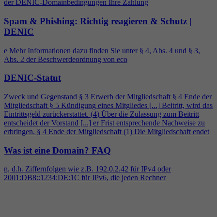
der DENIC-Domainbedingungen Ihre Zahlung
Spam & Phishing: Richtig reagieren & Schutz |
DENIC
e Mehr Informationen dazu finden Sie unter §
4
, Abs.
4
und § 3,
Abs. 2 der Beschwerdeordnung von eco
DENIC-Statut
Zweck und Gegenstand § 3 Erwerb der Mitgliedschaft §
4
Ende der
Mitgliedschaft § 5 Kündigung eines Mitgliedes [...] Beitritt, wird das
Eintrittsgeld zurückerstattet. (
4
) Über die Zulassung zum Beitritt
entscheidet der Vorstand [...] er Frist entsprechende Nachweise zu
erbringen. §
4
Ende der Mitgliedschaft (1) Die Mitgliedschaft endet
Was ist eine Domain?
FAQ
n, d.h. Ziffernfolgen wie z.B. 192.0.2.42 für IPv
4
oder
2001:DB8::1234:DE:1C für IPv6, die jeden Rechner