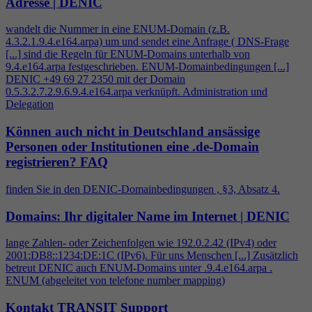
Adresse | DENIC
wandelt die Nummer in eine ENUM-Domain (z.B.
4
.3.2.1.9.
4
.e164.arpa) um und sendet eine Anfrage ( DNS-Frage
[...] sind die Regeln für ENUM-Domains unterhalb von
9.
4
.e164.arpa festgeschrieben. ENUM-Domainbedingungen [...]
DENIC +49 69 27 2350 mit der Domain
0.5.3.2.7.2.9.6.9.
4
.e164.arpa verknüpft. Administration und
Delegation
Können auch nicht in Deutschland ansässige
Personen oder Institutionen eine .de-Domain
registrieren?
FAQ
finden Sie in den DENIC-Domainbedingungen , §3, Absatz
4
.
Domains: Ihr digitaler Name im Internet | DENIC
lange Zahlen- oder Zeichenfolgen wie 192.0.2.42 (IPv
4
) oder
2001:DB8::1234:DE:1C (IPv6). Für uns Menschen [...] Zusätzlich
betreut DENIC auch ENUM-Domains unter .9.
4
.e164.arpa .
ENUM (abgeleitet von telefone number mapping)
Kontakt TRANSIT Support