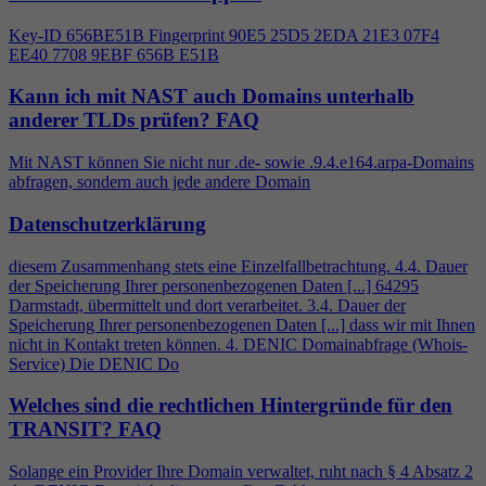
Key-ID 656BE51B Fingerprint 90E5 25D5 2EDA 21E3 07F
4
EE40 7708 9EBF 656B E51B
Kann ich mit NAST auch Domains unterhalb
anderer TLDs prüfen?
FAQ
Mit NAST können Sie nicht nur .de- sowie .9.
4
.e164.arpa-Domains
abfragen, sondern auch jede andere Domain
Datenschutzerklärung
diesem Zusammenhang stets eine Einzelfallbetrachtung.
4
.
4
. Dauer
der Speicherung Ihrer personenbezogenen Daten [...] 64295
Darmstadt, übermittelt und dort verarbeitet. 3.
4
. Dauer der
Speicherung Ihrer personenbezogenen Daten [...] dass wir mit Ihnen
nicht in Kontakt treten können.
4
. DENIC Domainabfrage (Whois-
Service) Die DENIC Do
Welches sind die rechtlichen Hintergründe für den
TRANSIT?
FAQ
Solange ein Provider Ihre Domain verwaltet, ruht nach §
4
Absatz 2