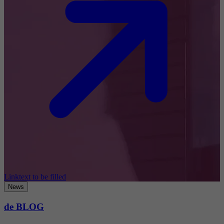
Linktext to be filled
News
de BLOG