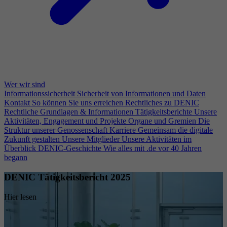
Wer wir sind
Informationssicherheit
Sicherheit von Informationen und Daten
Kontakt
So können Sie uns erreichen
Rechtliches zu DENIC
Rechtliche Grundlagen & Informationen
Tätigkeitsberichte
Unsere
Aktivitäten, Engagement und Projekte
Organe und Gremien
Die
Struktur unserer Genossenschaft
Karriere
Gemeinsam die digitale
Zukunft gestalten
Unsere Mitglieder
Unsere Aktivitäten im
Überblick
DENIC-Geschichte
Wie alles mit .de vor 40 Jahren
begann
DENIC Tätigkeitsbericht 2025
Hier lesen