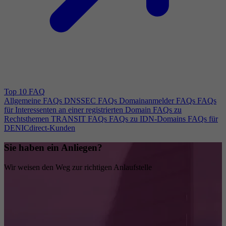
Top 10 FAQ
Allgemeine FAQs
DNSSEC FAQs
Domainanmelder FAQs
FAQs
für Interessenten an einer registrierten Domain
FAQs zu
Rechtsthemen
TRANSIT FAQs
FAQs zu IDN-Domains
FAQs für
DENICdirect-Kunden
Sie haben ein Anliegen?
Wir weisen den Weg zur richtigen Anlaufstelle