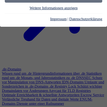
Weitere Informationen anzeigen
Impressum
|
Datenschutzerklärung
.de-Domains
Wissen rund um .de
Hintergrundinformationen über .de
Statistiken
rund um .de
Monats- und Jahresstatistiken zu .de
DNSSEC
Schutz
vor Manipulation von DNS-Antworten
IDN-Domains
Umlaute und
Sonderzeichen in .de-Domains
.de Registry Lock
Schützt wichtige
Domaindaten vor Änderungen
Anycast für TLD Registries
Optimale Erreichbarkeit & schnellste Antwortzeiten
Escrow Service
Verlässliche Treuhand für Daten und digitale Werte
ENUM-
Domains
Dienste unter einer Rufnummer