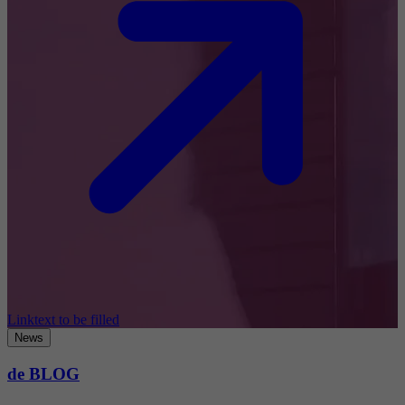
Linktext to be filled
News
de BLOG