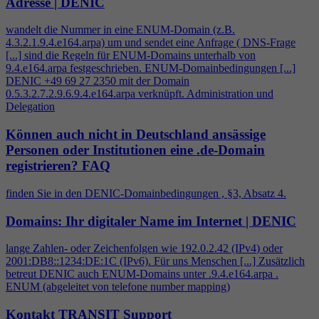
Adresse | DENIC
wandelt die Nummer in eine ENUM-Domain (z.B.
4
.3.2.1.9.
4
.e164.arpa) um und sendet eine Anfrage ( DNS-Frage
[...] sind die Regeln für ENUM-Domains unterhalb von
9.
4
.e164.arpa festgeschrieben. ENUM-Domainbedingungen [...]
DENIC +49 69 27 2350 mit der Domain
0.5.3.2.7.2.9.6.9.
4
.e164.arpa verknüpft. Administration und
Delegation
Können auch nicht in Deutschland ansässige
Personen oder Institutionen eine .de-Domain
registrieren?
FAQ
finden Sie in den DENIC-Domainbedingungen , §3, Absatz
4
.
Domains: Ihr digitaler Name im Internet | DENIC
lange Zahlen- oder Zeichenfolgen wie 192.0.2.42 (IPv
4
) oder
2001:DB8::1234:DE:1C (IPv6). Für uns Menschen [...] Zusätzlich
betreut DENIC auch ENUM-Domains unter .9.
4
.e164.arpa .
ENUM (abgeleitet von telefone number mapping)
Kontakt TRANSIT Support