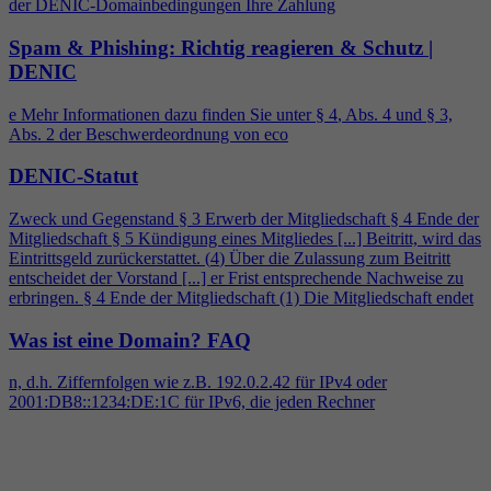
der DENIC-Domainbedingungen Ihre Zahlung
Spam & Phishing: Richtig reagieren & Schutz |
DENIC
e Mehr Informationen dazu finden Sie unter §
4
, Abs.
4
und § 3,
Abs. 2 der Beschwerdeordnung von eco
DENIC-Statut
Zweck und Gegenstand § 3 Erwerb der Mitgliedschaft §
4
Ende der
Mitgliedschaft § 5 Kündigung eines Mitgliedes [...] Beitritt, wird das
Eintrittsgeld zurückerstattet. (
4
) Über die Zulassung zum Beitritt
entscheidet der Vorstand [...] er Frist entsprechende Nachweise zu
erbringen. §
4
Ende der Mitgliedschaft (1) Die Mitgliedschaft endet
Was ist eine Domain?
FAQ
n, d.h. Ziffernfolgen wie z.B. 192.0.2.42 für IPv
4
oder
2001:DB8::1234:DE:1C für IPv6, die jeden Rechner