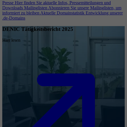
Presse
Hier finden Sie aktuelle Infos, Pressemitteilungen und
Downloads
Mailinglisten
Abonnieren Sie unsere Mailinglisten, um
informiert zu bleiben
Aktuelle Domainstatistik
Entwicklung unserer
.de-Domains
DENIC Tätigkeitsbericht 2025
Hier lesen