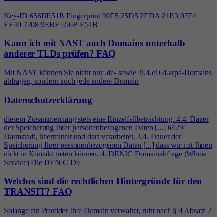
Key-ID 656BE51B Fingerprint 90E5 25D5 2EDA 21E3 07F
4
EE40 7708 9EBF 656B E51B
Kann ich mit NAST auch Domains unterhalb
anderer TLDs prüfen?
FAQ
Mit NAST können Sie nicht nur .de- sowie .9.
4
.e164.arpa-Domains
abfragen, sondern auch jede andere Domain
Datenschutzerklärung
diesem Zusammenhang stets eine Einzelfallbetrachtung.
4
.
4
. Dauer
der Speicherung Ihrer personenbezogenen Daten [...] 64295
Darmstadt, übermittelt und dort verarbeitet. 3.
4
. Dauer der
Speicherung Ihrer personenbezogenen Daten [...] dass wir mit Ihnen
nicht in Kontakt treten können.
4
. DENIC Domainabfrage (Whois-
Service) Die DENIC Do
Welches sind die rechtlichen Hintergründe für den
TRANSIT?
FAQ
Solange ein Provider Ihre Domain verwaltet, ruht nach §
4
Absatz 2