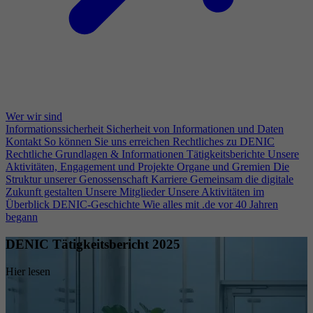
Wer wir sind
Informationssicherheit
Sicherheit von Informationen und Daten
Kontakt
So können Sie uns erreichen
Rechtliches zu DENIC
Rechtliche Grundlagen & Informationen
Tätigkeitsberichte
Unsere
Aktivitäten, Engagement und Projekte
Organe und Gremien
Die
Struktur unserer Genossenschaft
Karriere
Gemeinsam die digitale
Zukunft gestalten
Unsere Mitglieder
Unsere Aktivitäten im
Überblick
DENIC-Geschichte
Wie alles mit .de vor 40 Jahren
begann
DENIC Tätigkeitsbericht 2025
Hier lesen