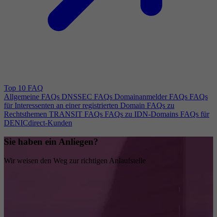
Top 10 FAQ
Allgemeine FAQs
DNSSEC FAQs
Domainanmelder FAQs
FAQs
für Interessenten an einer registrierten Domain
FAQs zu
Rechtsthemen
TRANSIT FAQs
FAQs zu IDN-Domains
FAQs für
DENICdirect-Kunden
Sie haben ein Anliegen?
Wir weisen den Weg zur richtigen Anlaufstelle