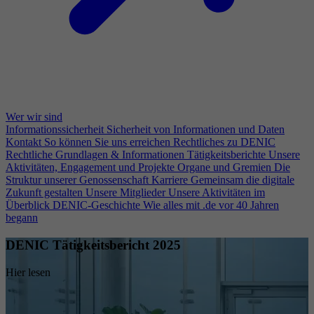
Wer wir sind
Informationssicherheit
Sicherheit von Informationen und Daten
Kontakt
So können Sie uns erreichen
Rechtliches zu DENIC
Rechtliche Grundlagen & Informationen
Tätigkeitsberichte
Unsere
Aktivitäten, Engagement und Projekte
Organe und Gremien
Die
Struktur unserer Genossenschaft
Karriere
Gemeinsam die digitale
Zukunft gestalten
Unsere Mitglieder
Unsere Aktivitäten im
Überblick
DENIC-Geschichte
Wie alles mit .de vor 40 Jahren
begann
DENIC Tätigkeitsbericht 2025
Hier lesen