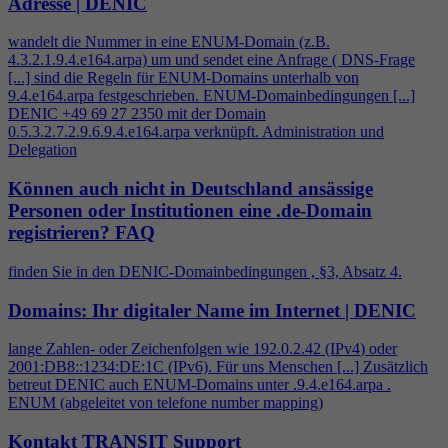
Adresse | DENIC
wandelt die Nummer in eine ENUM-Domain (z.B.
4
.3.2.1.9.
4
.e164.arpa) um und sendet eine Anfrage ( DNS-Frage
[...] sind die Regeln für ENUM-Domains unterhalb von
9.
4
.e164.arpa festgeschrieben. ENUM-Domainbedingungen [...]
DENIC +49 69 27 2350 mit der Domain
0.5.3.2.7.2.9.6.9.
4
.e164.arpa verknüpft. Administration und
Delegation
Können auch nicht in Deutschland ansässige
Personen oder Institutionen eine .de-Domain
registrieren?
FAQ
finden Sie in den DENIC-Domainbedingungen , §3, Absatz
4
.
Domains: Ihr digitaler Name im Internet | DENIC
lange Zahlen- oder Zeichenfolgen wie 192.0.2.42 (IPv
4
) oder
2001:DB8::1234:DE:1C (IPv6). Für uns Menschen [...] Zusätzlich
betreut DENIC auch ENUM-Domains unter .9.
4
.e164.arpa .
ENUM (abgeleitet von telefone number mapping)
Kontakt TRANSIT Support