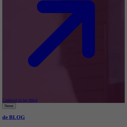
Linktext to be filled
News
de BLOG