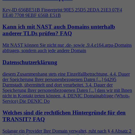
Key-ID 656BE51B Fingerprint 90E5 25D5 2EDA 21E3 07F
4
EE40 7708 9EBF 656B E51B
Kann ich mit NAST auch Domains unterhalb
anderer TLDs prüfen?
FAQ
Mit NAST können Sie nicht nur .de- sowie .9.
4
.e164.arpa-Domains
abfragen, sondern auch jede andere Domain
Datenschutzerklärung
diesem Zusammenhang stets eine Einzelfallbetrachtung.
4
.
4
. Dauer
der Speicherung Ihrer personenbezogenen Daten [...] 64295
Darmstadt, übermittelt und dort verarbeitet. 3.
4
. Dauer der
Speicherung Ihrer personenbezogenen Daten [...] dass wir mit Ihnen
nicht in Kontakt treten können.
4
. DENIC Domainabfrage (Whois-
Service) Die DENIC Do
Welches sind die rechtlichen Hintergründe für den
TRANSIT?
FAQ
Solange ein Provider Ihre Domain verwaltet, ruht nach §
4
Absatz 2