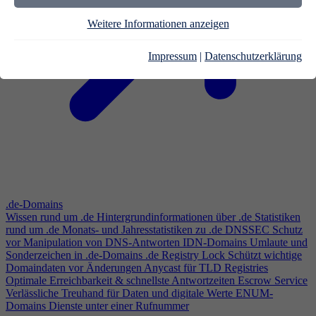
Weitere Informationen anzeigen
Impressum
|
Datenschutzerklärung
.de-Domains
Wissen rund um .de
Hintergrundinformationen über .de
Statistiken
rund um .de
Monats- und Jahresstatistiken zu .de
DNSSEC
Schutz
vor Manipulation von DNS-Antworten
IDN-Domains
Umlaute und
Sonderzeichen in .de-Domains
.de Registry Lock
Schützt wichtige
Domaindaten vor Änderungen
Anycast für TLD Registries
Optimale Erreichbarkeit & schnellste Antwortzeiten
Escrow Service
Verlässliche Treuhand für Daten und digitale Werte
ENUM-
Domains
Dienste unter einer Rufnummer