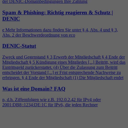
der DENIC-Domainbedingungen Ihre Zahlung
Spam & Phishing: Richtig reagieren & Schutz |
DENIC
e Mehr Informationen dazu finden Sie unter §
4
, Abs.
4
und § 3,
Abs. 2 der Beschwerdeordnung von eco
DENIC-Statut
Zweck und Gegenstand § 3 Erwerb der Mitgliedschaft §
4
Ende der
Mitgliedschaft § 5 Kündigung eines Mitgliedes [...] Beitritt, wird das
Eintrittsgeld zurückerstattet. (
4
) Über die Zulassung zum Beitritt
entscheidet der Vorstand [...] er Frist entsprechende Nachweise zu
erbringen. §
4
Ende der Mitgliedschaft (1) Die Mitgliedschaft endet
Was ist eine Domain?
FAQ
n, d.h. Ziffernfolgen wie z.B. 192.0.2.42 für IPv
4
oder
2001:DB8::1234:DE:1C für IPv6, die jeden Rechner