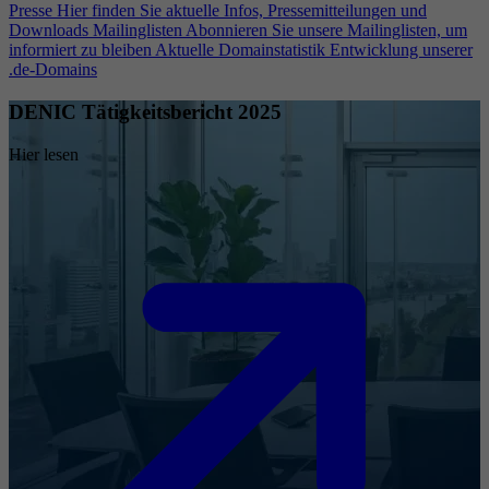
Presse
Hier finden Sie aktuelle Infos, Pressemitteilungen und
Downloads
Mailinglisten
Abonnieren Sie unsere Mailinglisten, um
informiert zu bleiben
Aktuelle Domainstatistik
Entwicklung unserer
.de-Domains
DENIC Tätigkeitsbericht 2025
Hier lesen