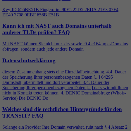
Key-ID 656BE51B Fingerprint 90E5 25D5 2EDA 21E3 07F
4
EE40 7708 9EBF 656B E51B
Kann ich mit NAST auch Domains unterhalb
anderer TLDs prüfen?
FAQ
Mit NAST können Sie nicht nur .de- sowie .9.
4
.e164.arpa-Domains
abfragen, sondern auch jede andere Domain
Datenschutzerklärung
diesem Zusammenhang stets eine Einzelfallbetrachtung.
4
.
4
. Dauer
der Speicherung Ihrer personenbezogenen Daten [...] 64295
Darmstadt, übermittelt und dort verarbeitet. 3.
4
. Dauer der
Speicherung Ihrer personenbezogenen Daten [...] dass wir mit Ihnen
nicht in Kontakt treten können.
4
. DENIC Domainabfrage (Whois-
Service) Die DENIC Do
Welches sind die rechtlichen Hintergründe für den
TRANSIT?
FAQ
Solange ein Provider Ihre Domain verwaltet, ruht nach §
4
Absatz 2