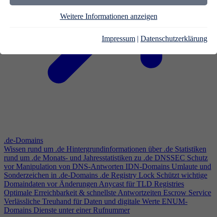
Weitere Informationen anzeigen
Impressum
|
Datenschutzerklärung
.de-Domains
Wissen rund um .de
Hintergrundinformationen über .de
Statistiken
rund um .de
Monats- und Jahresstatistiken zu .de
DNSSEC
Schutz
vor Manipulation von DNS-Antworten
IDN-Domains
Umlaute und
Sonderzeichen in .de-Domains
.de Registry Lock
Schützt wichtige
Domaindaten vor Änderungen
Anycast für TLD Registries
Optimale Erreichbarkeit & schnellste Antwortzeiten
Escrow Service
Verlässliche Treuhand für Daten und digitale Werte
ENUM-
Domains
Dienste unter einer Rufnummer