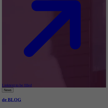
Linktext to be filled
News
de BLOG