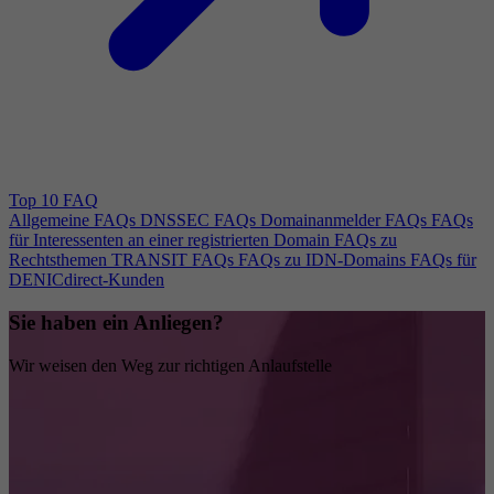
Top 10 FAQ
Allgemeine FAQs
DNSSEC FAQs
Domainanmelder FAQs
FAQs
für Interessenten an einer registrierten Domain
FAQs zu
Rechtsthemen
TRANSIT FAQs
FAQs zu IDN-Domains
FAQs für
DENICdirect-Kunden
Sie haben ein Anliegen?
Wir weisen den Weg zur richtigen Anlaufstelle