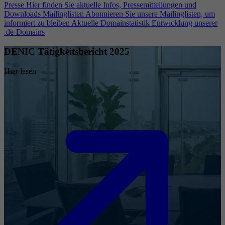
Presse
Hier finden Sie aktuelle Infos, Pressemitteilungen und
Downloads
Mailinglisten
Abonnieren Sie unsere Mailinglisten, um
informiert zu bleiben
Aktuelle Domainstatistik
Entwicklung unserer
.de-Domains
DENIC Tätigkeitsbericht 2025
Hier lesen