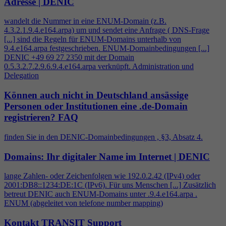
Adresse | DENIC
wandelt die Nummer in eine ENUM-Domain (z.B.
4
.3.2.1.9.
4
.e164.arpa) um und sendet eine Anfrage ( DNS-Frage
[...] sind die Regeln für ENUM-Domains unterhalb von
9.
4
.e164.arpa festgeschrieben. ENUM-Domainbedingungen [...]
DENIC +49 69 27 2350 mit der Domain
0.5.3.2.7.2.9.6.9.
4
.e164.arpa verknüpft. Administration und
Delegation
Können auch nicht in Deutschland ansässige
Personen oder Institutionen eine .de-Domain
registrieren?
FAQ
finden Sie in den DENIC-Domainbedingungen , §3, Absatz
4
.
Domains: Ihr digitaler Name im Internet | DENIC
lange Zahlen- oder Zeichenfolgen wie 192.0.2.42 (IPv
4
) oder
2001:DB8::1234:DE:1C (IPv6). Für uns Menschen [...] Zusätzlich
betreut DENIC auch ENUM-Domains unter .9.
4
.e164.arpa .
ENUM (abgeleitet von telefone number mapping)
Kontakt TRANSIT Support