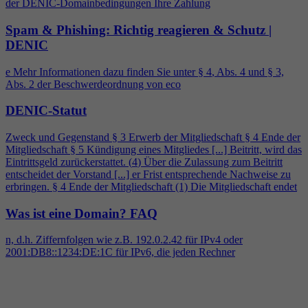
der DENIC-Domainbedingungen Ihre Zahlung
Spam & Phishing: Richtig reagieren & Schutz |
DENIC
e Mehr Informationen dazu finden Sie unter §
4
, Abs.
4
und § 3,
Abs. 2 der Beschwerdeordnung von eco
DENIC-Statut
Zweck und Gegenstand § 3 Erwerb der Mitgliedschaft §
4
Ende der
Mitgliedschaft § 5 Kündigung eines Mitgliedes [...] Beitritt, wird das
Eintrittsgeld zurückerstattet. (
4
) Über die Zulassung zum Beitritt
entscheidet der Vorstand [...] er Frist entsprechende Nachweise zu
erbringen. §
4
Ende der Mitgliedschaft (1) Die Mitgliedschaft endet
Was ist eine Domain?
FAQ
n, d.h. Ziffernfolgen wie z.B. 192.0.2.42 für IPv
4
oder
2001:DB8::1234:DE:1C für IPv6, die jeden Rechner