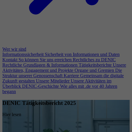
Wer wir sind
Informationssicherheit
Sicherheit von Informationen und Daten
Kontakt
So können Sie uns erreichen
Rechtliches zu DENIC
Rechtliche Grundlagen & Informationen
Tätigkeitsberichte
Unsere
Aktivitäten, Engagement und Projekte
Organe und Gremien
Die
Struktur unserer Genossenschaft
Karriere
Gemeinsam die digitale
Zukunft gestalten
Unsere Mitglieder
Unsere Aktivitäten im
Überblick
DENIC-Geschichte
Wie alles mit .de vor 40 Jahren
begann
DENIC Tätigkeitsbericht 2025
Hier lesen