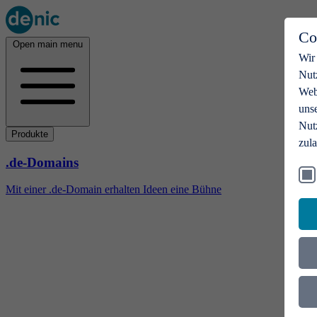
Co
Open main menu
Wir
Nut
Webs
uns
Nut
Produkte
zul
.de-Domains
Mit einer .de-Domain erhalten Ideen eine Bühne