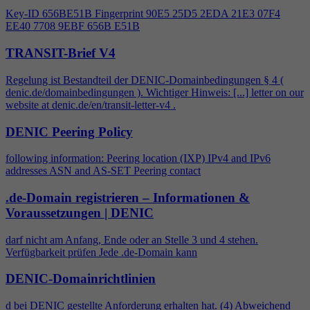
Key-ID 656BE51B Fingerprint 90E5 25D5 2EDA 21E3 07F
4
EE40 7708 9EBF 656B E51B
TRANSIT-Brief V4
Regelung ist Bestandteil der DENIC-Domainbedingungen §
4
(
denic.de/domainbedingungen ). Wichtiger Hinweis: [...] letter on our
website at denic.de/en/transit-letter-v
4
.
DENIC Peering Policy
following information: Peering location (IXP) IPv
4
and IPv6
addresses ASN and AS-SET Peering contact
.de-Domain registrieren – Informationen &
Voraussetzungen | DENIC
darf nicht am Anfang, Ende oder an Stelle 3 und
4
stehen.
Verfügbarkeit prüfen Jede .de-Domain kann
DENIC-Domainrichtlinien
d bei DENIC gestellte Anforderung erhalten hat. (
4
) Abweichend