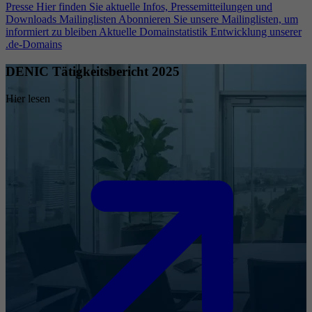
Presse
Hier finden Sie aktuelle Infos, Pressemitteilungen und
Downloads
Mailinglisten
Abonnieren Sie unsere Mailinglisten, um
informiert zu bleiben
Aktuelle Domainstatistik
Entwicklung unserer
.de-Domains
DENIC Tätigkeitsbericht 2025
Hier lesen