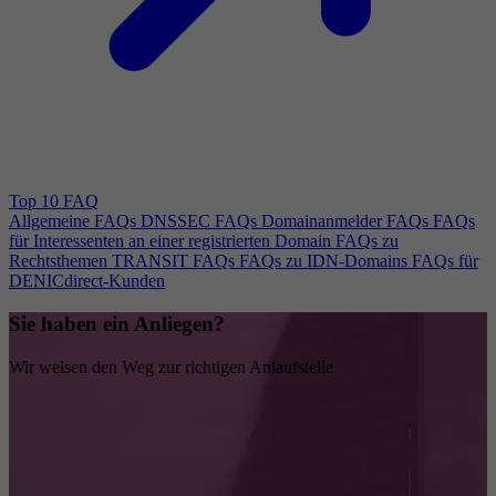
Top 10 FAQ
Allgemeine FAQs
DNSSEC FAQs
Domainanmelder FAQs
FAQs
für Interessenten an einer registrierten Domain
FAQs zu
Rechtsthemen
TRANSIT FAQs
FAQs zu IDN-Domains
FAQs für
DENICdirect-Kunden
Sie haben ein Anliegen?
Wir weisen den Weg zur richtigen Anlaufstelle