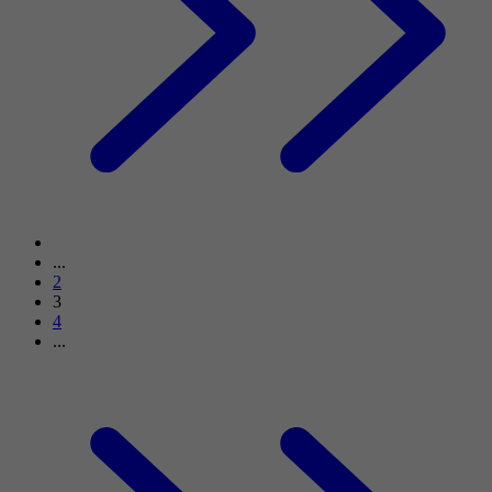
...
2
3
4
...