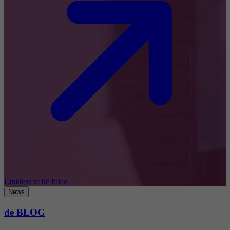
Linktext to be filled
News
de BLOG