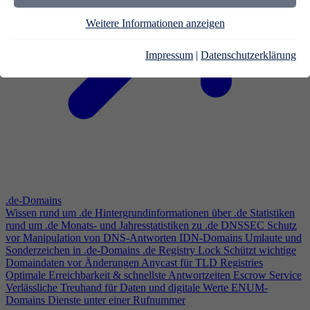
Weitere Informationen anzeigen
Impressum
|
Datenschutzerklärung
.de-Domains
Wissen rund um .de
Hintergrundinformationen über .de
Statistiken
rund um .de
Monats- und Jahresstatistiken zu .de
DNSSEC
Schutz
vor Manipulation von DNS-Antworten
IDN-Domains
Umlaute und
Sonderzeichen in .de-Domains
.de Registry Lock
Schützt wichtige
Domaindaten vor Änderungen
Anycast für TLD Registries
Optimale Erreichbarkeit & schnellste Antwortzeiten
Escrow Service
Verlässliche Treuhand für Daten und digitale Werte
ENUM-
Domains
Dienste unter einer Rufnummer