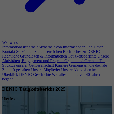
Wer wir sind
Informationssicherheit
Sicherheit von Informationen und Daten
Kontakt
So können Sie uns erreichen
Rechtliches zu DENIC
Rechtliche Grundlagen & Informationen
Tätigkeitsberichte
Unsere
Aktivitäten, Engagement und Projekte
Organe und Gremien
Die
Struktur unserer Genossenschaft
Karriere
Gemeinsam die digitale
Zukunft gestalten
Unsere Mitglieder
Unsere Aktivitäten im
Überblick
DENIC-Geschichte
Wie alles mit .de vor 40 Jahren
begann
DENIC Tätigkeitsbericht 2025
Hier lesen