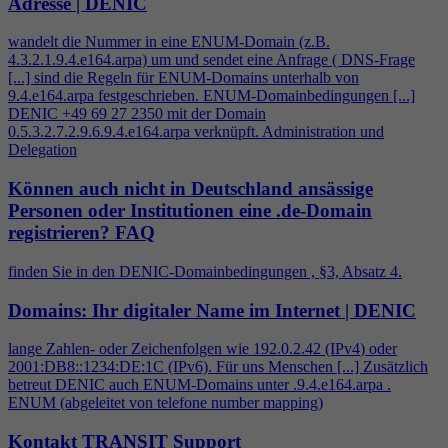
Adresse | DENIC
wandelt die Nummer in eine ENUM-Domain (z.B.
4
.3.2.1.9.
4
.e164.arpa) um und sendet eine Anfrage ( DNS-Frage
[...] sind die Regeln für ENUM-Domains unterhalb von
9.
4
.e164.arpa festgeschrieben. ENUM-Domainbedingungen [...]
DENIC +49 69 27 2350 mit der Domain
0.5.3.2.7.2.9.6.9.
4
.e164.arpa verknüpft. Administration und
Delegation
Können auch nicht in Deutschland ansässige
Personen oder Institutionen eine .de-Domain
registrieren?
FAQ
finden Sie in den DENIC-Domainbedingungen , §3, Absatz
4
.
Domains: Ihr digitaler Name im Internet | DENIC
lange Zahlen- oder Zeichenfolgen wie 192.0.2.42 (IPv
4
) oder
2001:DB8::1234:DE:1C (IPv6). Für uns Menschen [...] Zusätzlich
betreut DENIC auch ENUM-Domains unter .9.
4
.e164.arpa .
ENUM (abgeleitet von telefone number mapping)
Kontakt TRANSIT Support