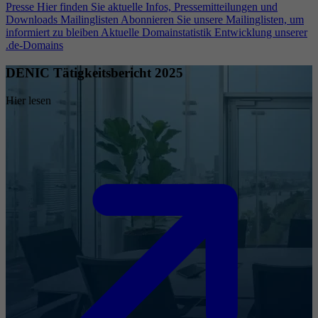
Presse
Hier finden Sie aktuelle Infos, Pressemitteilungen und
Downloads
Mailinglisten
Abonnieren Sie unsere Mailinglisten, um
informiert zu bleiben
Aktuelle Domainstatistik
Entwicklung unserer
.de-Domains
DENIC Tätigkeitsbericht 2025
Hier lesen