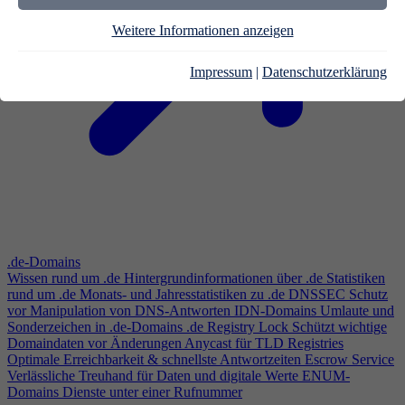
Weitere Informationen anzeigen
Impressum
|
Datenschutzerklärung
.de-Domains
Wissen rund um .de
Hintergrundinformationen über .de
Statistiken
rund um .de
Monats- und Jahresstatistiken zu .de
DNSSEC
Schutz
vor Manipulation von DNS-Antworten
IDN-Domains
Umlaute und
Sonderzeichen in .de-Domains
.de Registry Lock
Schützt wichtige
Domaindaten vor Änderungen
Anycast für TLD Registries
Optimale Erreichbarkeit & schnellste Antwortzeiten
Escrow Service
Verlässliche Treuhand für Daten und digitale Werte
ENUM-
Domains
Dienste unter einer Rufnummer