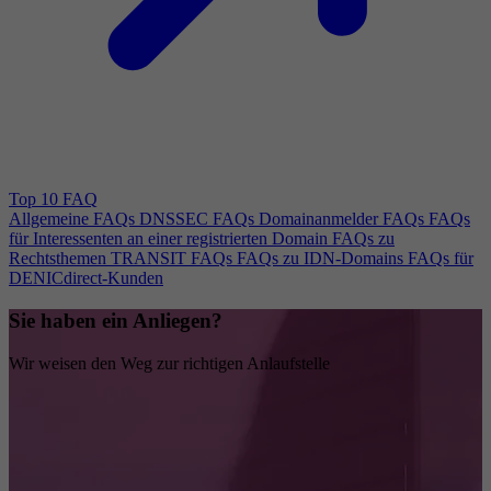
Top 10 FAQ
Allgemeine FAQs
DNSSEC FAQs
Domainanmelder FAQs
FAQs
für Interessenten an einer registrierten Domain
FAQs zu
Rechtsthemen
TRANSIT FAQs
FAQs zu IDN-Domains
FAQs für
DENICdirect-Kunden
Sie haben ein Anliegen?
Wir weisen den Weg zur richtigen Anlaufstelle