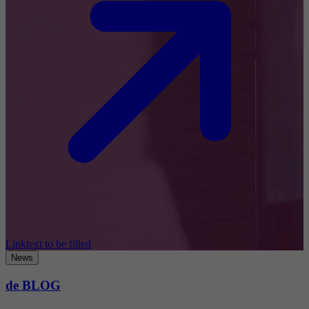
Linktext to be filled
News
de BLOG