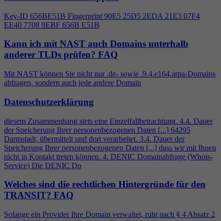
Key-ID 656BE51B Fingerprint 90E5 25D5 2EDA 21E3 07F
4
EE40 7708 9EBF 656B E51B
Kann ich mit NAST auch Domains unterhalb
anderer TLDs prüfen?
FAQ
Mit NAST können Sie nicht nur .de- sowie .9.
4
.e164.arpa-Domains
abfragen, sondern auch jede andere Domain
Datenschutzerklärung
diesem Zusammenhang stets eine Einzelfallbetrachtung.
4
.
4
. Dauer
der Speicherung Ihrer personenbezogenen Daten [...] 64295
Darmstadt, übermittelt und dort verarbeitet. 3.
4
. Dauer der
Speicherung Ihrer personenbezogenen Daten [...] dass wir mit Ihnen
nicht in Kontakt treten können.
4
. DENIC Domainabfrage (Whois-
Service) Die DENIC Do
Welches sind die rechtlichen Hintergründe für den
TRANSIT?
FAQ
Solange ein Provider Ihre Domain verwaltet, ruht nach §
4
Absatz 2