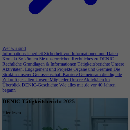
Wer wir sind
Informationssicherheit
Sicherheit von Informationen und Daten
Kontakt
So können Sie uns erreichen
Rechtliches zu DENIC
Rechtliche Grundlagen & Informationen
Tätigkeitsberichte
Unsere
Aktivitäten, Engagement und Projekte
Organe und Gremien
Die
Struktur unserer Genossenschaft
Karriere
Gemeinsam die digitale
Zukunft gestalten
Unsere Mitglieder
Unsere Aktivitäten im
Überblick
DENIC-Geschichte
Wie alles mit .de vor 40 Jahren
begann
DENIC Tätigkeitsbericht 2025
Hier lesen