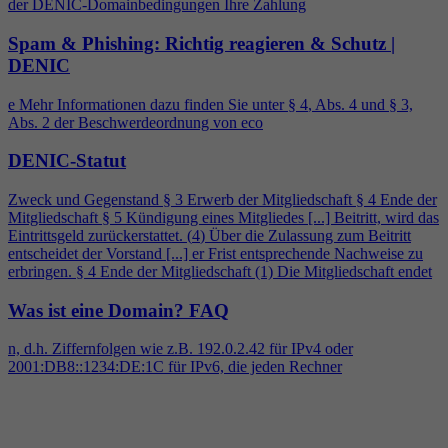
der DENIC-Domainbedingungen Ihre Zahlung
Spam & Phishing: Richtig reagieren & Schutz |
DENIC
e Mehr Informationen dazu finden Sie unter §
4
, Abs.
4
und § 3,
Abs. 2 der Beschwerdeordnung von eco
DENIC-Statut
Zweck und Gegenstand § 3 Erwerb der Mitgliedschaft §
4
Ende der
Mitgliedschaft § 5 Kündigung eines Mitgliedes [...] Beitritt, wird das
Eintrittsgeld zurückerstattet. (
4
) Über die Zulassung zum Beitritt
entscheidet der Vorstand [...] er Frist entsprechende Nachweise zu
erbringen. §
4
Ende der Mitgliedschaft (1) Die Mitgliedschaft endet
Was ist eine Domain?
FAQ
n, d.h. Ziffernfolgen wie z.B. 192.0.2.42 für IPv
4
oder
2001:DB8::1234:DE:1C für IPv6, die jeden Rechner