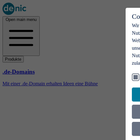
Co
Open main menu
Wir
Nut
Webs
uns
Nut
Produkte
zul
.de-Domains
Mit einer .de-Domain erhalten Ideen eine Bühne