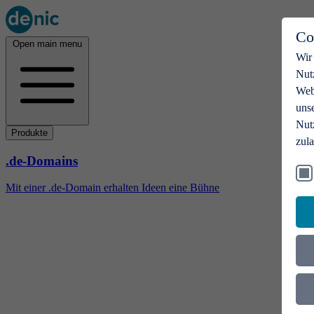
Co
Open main menu
Wir
Nut
Webs
uns
Nut
Produkte
zul
.de-Domains
Mit einer .de-Domain erhalten Ideen eine Bühne