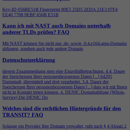
Key-ID 656BE51B Fingerprint 90E5 25D5 2EDA 21E3 07F
4
EE40 7708 9EBF 656B E51B
Kann ich mit NAST auch Domains unterhalb
anderer TLDs prüfen?
FAQ
Mit NAST können Sie nicht nur .de- sowie .9.
4
.e164.arpa-Domains
abfragen, sondern auch jede andere Domain
Datenschutzerklärung
diesem Zusammenhang stets eine Einzelfallbetrachtung.
4
.
4
. Dauer
der Speicherung Ihrer personenbezogenen Daten [...] 64295
Darmstadt, übermittelt und dort verarbeitet. 3.
4
. Dauer der
Speicherung Ihrer personenbezogenen Daten [...] dass wir mit Ihnen
nicht in Kontakt treten können.
4
. DENIC Domainabfrage (Whois-
Service) Die DENIC Do
Welches sind die rechtlichen Hintergründe für den
TRANSIT?
FAQ
Solange ein Provider Ihre Domain verwaltet, ruht nach §
4
Absatz 2