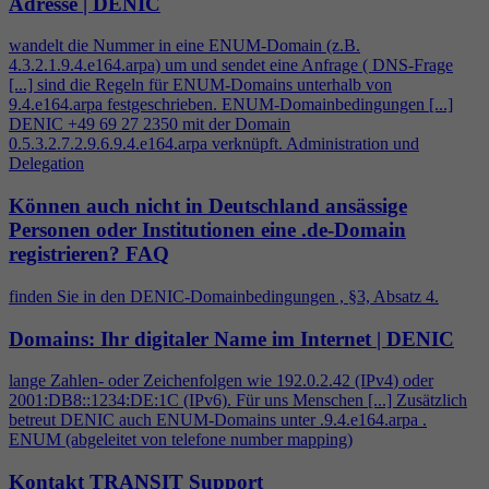
Adresse | DENIC
wandelt die Nummer in eine ENUM-Domain (z.B.
4
.3.2.1.9.
4
.e164.arpa) um und sendet eine Anfrage ( DNS-Frage
[...] sind die Regeln für ENUM-Domains unterhalb von
9.
4
.e164.arpa festgeschrieben. ENUM-Domainbedingungen [...]
DENIC +49 69 27 2350 mit der Domain
0.5.3.2.7.2.9.6.9.
4
.e164.arpa verknüpft. Administration und
Delegation
Können auch nicht in Deutschland ansässige
Personen oder Institutionen eine .de-Domain
registrieren?
FAQ
finden Sie in den DENIC-Domainbedingungen , §3, Absatz
4
.
Domains: Ihr digitaler Name im Internet | DENIC
lange Zahlen- oder Zeichenfolgen wie 192.0.2.42 (IPv
4
) oder
2001:DB8::1234:DE:1C (IPv6). Für uns Menschen [...] Zusätzlich
betreut DENIC auch ENUM-Domains unter .9.
4
.e164.arpa .
ENUM (abgeleitet von telefone number mapping)
Kontakt TRANSIT Support