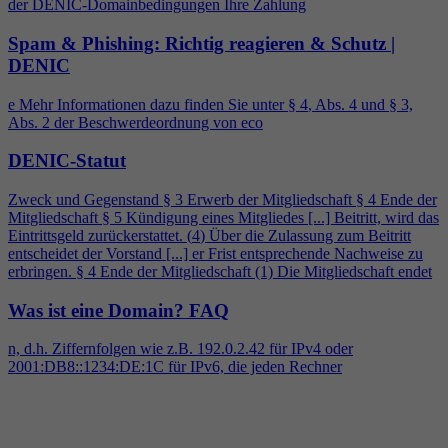
der DENIC-Domainbedingungen Ihre Zahlung
Spam & Phishing: Richtig reagieren & Schutz |
DENIC
e Mehr Informationen dazu finden Sie unter §
4
, Abs.
4
und § 3,
Abs. 2 der Beschwerdeordnung von eco
DENIC-Statut
Zweck und Gegenstand § 3 Erwerb der Mitgliedschaft §
4
Ende der
Mitgliedschaft § 5 Kündigung eines Mitgliedes [...] Beitritt, wird das
Eintrittsgeld zurückerstattet. (
4
) Über die Zulassung zum Beitritt
entscheidet der Vorstand [...] er Frist entsprechende Nachweise zu
erbringen. §
4
Ende der Mitgliedschaft (1) Die Mitgliedschaft endet
Was ist eine Domain?
FAQ
n, d.h. Ziffernfolgen wie z.B. 192.0.2.42 für IPv
4
oder
2001:DB8::1234:DE:1C für IPv6, die jeden Rechner