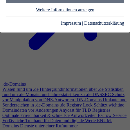
Weitere Informationen anzeigen
Impressum
|
Datenschutzerklärung
.de-Domains
Wissen rund um .de
Hintergrundinformationen über .de
Statistiken
rund um .de
Monats- und Jahresstatistiken zu .de
DNSSEC
Schutz
vor Manipulation von DNS-Antworten
IDN-Domains
Umlaute und
Sonderzeichen in .de-Domains
.de Registry Lock
Schützt wichtige
Domaindaten vor Änderungen
Anycast für TLD Registries
Optimale Erreichbarkeit & schnellste Antwortzeiten
Escrow Service
Verlässliche Treuhand für Daten und digitale Werte
ENUM-
Domains
Dienste unter einer Rufnummer