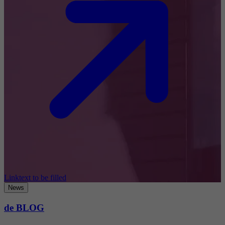
Linktext to be filled
News
de BLOG