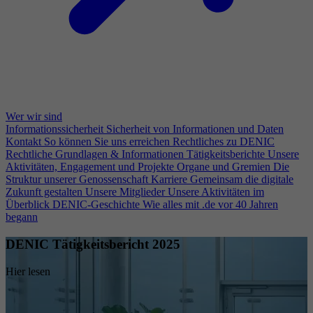
Wer wir sind
Informationssicherheit
Sicherheit von Informationen und Daten
Kontakt
So können Sie uns erreichen
Rechtliches zu DENIC
Rechtliche Grundlagen & Informationen
Tätigkeitsberichte
Unsere
Aktivitäten, Engagement und Projekte
Organe und Gremien
Die
Struktur unserer Genossenschaft
Karriere
Gemeinsam die digitale
Zukunft gestalten
Unsere Mitglieder
Unsere Aktivitäten im
Überblick
DENIC-Geschichte
Wie alles mit .de vor 40 Jahren
begann
DENIC Tätigkeitsbericht 2025
Hier lesen