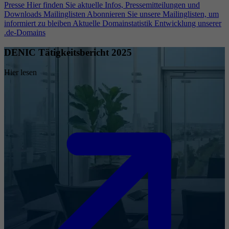
Presse
Hier finden Sie aktuelle Infos, Pressemitteilungen und
Downloads
Mailinglisten
Abonnieren Sie unsere Mailinglisten, um
informiert zu bleiben
Aktuelle Domainstatistik
Entwicklung unserer
.de-Domains
DENIC Tätigkeitsbericht 2025
Hier lesen