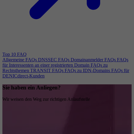
Top 10 FAQ
Allgemeine FAQs
DNSSEC FAQs
Domainanmelder FAQs
FAQs
für Interessenten an einer registrierten Domain
FAQs zu
Rechtsthemen
TRANSIT FAQs
FAQs zu IDN-Domains
FAQs für
DENICdirect-Kunden
Sie haben ein Anliegen?
Wir weisen den Weg zur richtigen Anlaufstelle