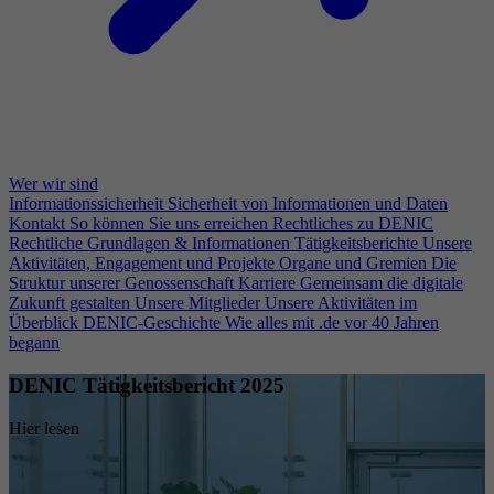
Wer wir sind
Informationssicherheit
Sicherheit von Informationen und Daten
Kontakt
So können Sie uns erreichen
Rechtliches zu DENIC
Rechtliche Grundlagen & Informationen
Tätigkeitsberichte
Unsere
Aktivitäten, Engagement und Projekte
Organe und Gremien
Die
Struktur unserer Genossenschaft
Karriere
Gemeinsam die digitale
Zukunft gestalten
Unsere Mitglieder
Unsere Aktivitäten im
Überblick
DENIC-Geschichte
Wie alles mit .de vor 40 Jahren
begann
DENIC Tätigkeitsbericht 2025
Hier lesen