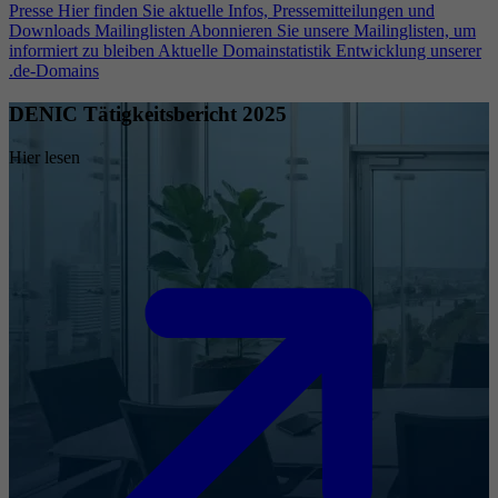
Presse
Hier finden Sie aktuelle Infos, Pressemitteilungen und
Downloads
Mailinglisten
Abonnieren Sie unsere Mailinglisten, um
informiert zu bleiben
Aktuelle Domainstatistik
Entwicklung unserer
.de-Domains
DENIC Tätigkeitsbericht 2025
Hier lesen