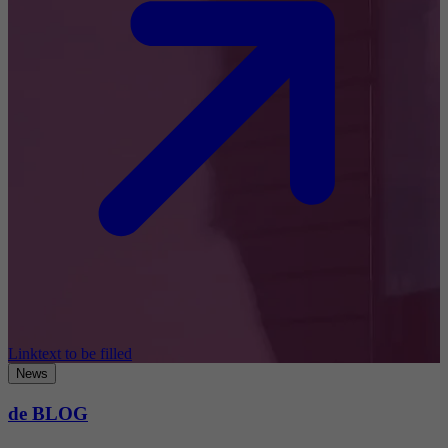
Linktext to be filled
News
de BLOG