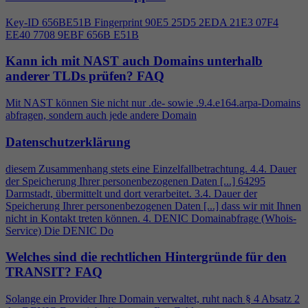
Key-ID 656BE51B Fingerprint 90E5 25D5 2EDA 21E3 07F
4
EE40 7708 9EBF 656B E51B
Kann ich mit NAST auch Domains unterhalb
anderer TLDs prüfen?
FAQ
Mit NAST können Sie nicht nur .de- sowie .9.
4
.e164.arpa-Domains
abfragen, sondern auch jede andere Domain
Datenschutzerklärung
diesem Zusammenhang stets eine Einzelfallbetrachtung.
4
.
4
. Dauer
der Speicherung Ihrer personenbezogenen Daten [...] 64295
Darmstadt, übermittelt und dort verarbeitet. 3.
4
. Dauer der
Speicherung Ihrer personenbezogenen Daten [...] dass wir mit Ihnen
nicht in Kontakt treten können.
4
. DENIC Domainabfrage (Whois-
Service) Die DENIC Do
Welches sind die rechtlichen Hintergründe für den
TRANSIT?
FAQ
Solange ein Provider Ihre Domain verwaltet, ruht nach §
4
Absatz 2