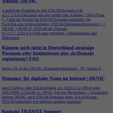
Adresse | DENIC
wandelt die Nummer in eine ENUM-Domain (z.B.
4
.3.2.1.9.
4
.e164.arpa) um und sendet eine Anfrage ( DNS-Frage
[...] sind die Regeln für ENUM-Domains unterhalb von
9.
4
.e164.arpa festgeschrieben. ENUM-Domainbedingungen [...]
DENIC +49 69 27 2350 mit der Domain
0.5.3.2.7.2.9.6.9.
4
.e164.arpa verknüpft. Administration und
Delegation
Können auch nicht in Deutschland ansässige
Personen oder Institutionen eine .de-Domain
registrieren?
FAQ
finden Sie in den DENIC-Domainbedingungen , §3, Absatz
4
.
Domains: Ihr digitaler Name im Internet | DENIC
lange Zahlen- oder Zeichenfolgen wie 192.0.2.42 (IPv
4
) oder
2001:DB8::1234:DE:1C (IPv6). Für uns Menschen [...] Zusätzlich
betreut DENIC auch ENUM-Domains unter .9.
4
.e164.arpa .
ENUM (abgeleitet von telefone number mapping)
Kontakt TRANSIT Support