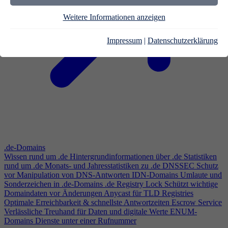
Weitere Informationen anzeigen
Impressum
|
Datenschutzerklärung
.de-Domains
Wissen rund um .de
Hintergrundinformationen über .de
Statistiken
rund um .de
Monats- und Jahresstatistiken zu .de
DNSSEC
Schutz
vor Manipulation von DNS-Antworten
IDN-Domains
Umlaute und
Sonderzeichen in .de-Domains
.de Registry Lock
Schützt wichtige
Domaindaten vor Änderungen
Anycast für TLD Registries
Optimale Erreichbarkeit & schnellste Antwortzeiten
Escrow Service
Verlässliche Treuhand für Daten und digitale Werte
ENUM-
Domains
Dienste unter einer Rufnummer