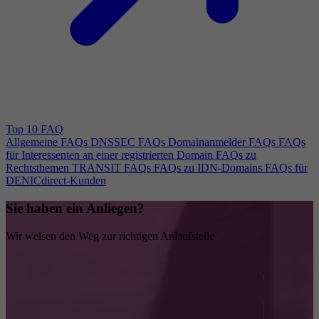
Top 10 FAQ
Allgemeine FAQs
DNSSEC FAQs
Domainanmelder FAQs
FAQs
für Interessenten an einer registrierten Domain
FAQs zu
Rechtsthemen
TRANSIT FAQs
FAQs zu IDN-Domains
FAQs für
DENICdirect-Kunden
Sie haben ein Anliegen?
Wir weisen den Weg zur richtigen Anlaufstelle