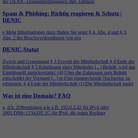
der DENIC-Domainbedingungen Ihre Zahlung
Spam & Phishing: Richtig reagieren & Schutz |
DENIC
e Mehr Informationen dazu finden Sie unter §
4
, Abs.
4
und § 3,
Abs. 2 der Beschwerdeordnung von eco
DENIC-Statut
Zweck und Gegenstand § 3 Erwerb der Mitgliedschaft §
4
Ende der
Mitgliedschaft § 5 Kündigung eines Mitgliedes [...] Beitritt, wird das
Eintrittsgeld zurückerstattet. (
4
) Über die Zulassung zum Beitritt
entscheidet der Vorstand [...] er Frist entsprechende Nachweise zu
erbringen. §
4
Ende der Mitgliedschaft (1) Die Mitgliedschaft endet
Was ist eine Domain?
FAQ
n, d.h. Ziffernfolgen wie z.B. 192.0.2.42 für IPv
4
oder
2001:DB8::1234:DE:1C für IPv6, die jeden Rechner