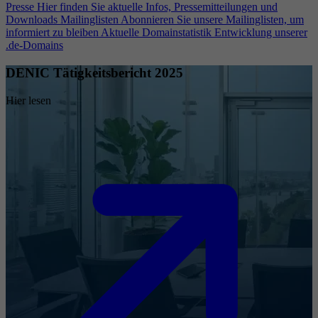
Presse
Hier finden Sie aktuelle Infos, Pressemitteilungen und
Downloads
Mailinglisten
Abonnieren Sie unsere Mailinglisten, um
informiert zu bleiben
Aktuelle Domainstatistik
Entwicklung unserer
.de-Domains
DENIC Tätigkeitsbericht 2025
Hier lesen