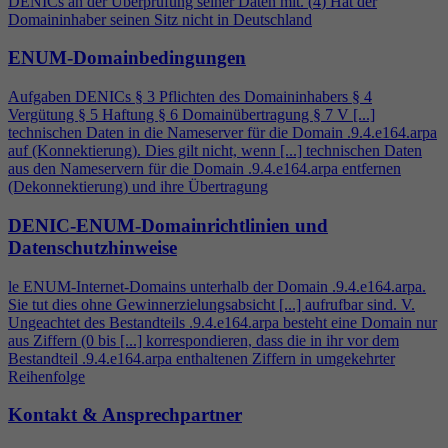
DENICs an der Überprüfung seiner Daten mit. (
4
) Hat der
Domaininhaber seinen Sitz nicht in Deutschland
ENUM-Domainbedingungen
Aufgaben DENICs § 3 Pflichten des Domaininhabers §
4
Vergütung § 5 Haftung § 6 Domainübertragung § 7 V [...]
technischen Daten in die Nameserver für die Domain .9.
4
.e164.arpa
auf (Konnektierung). Dies gilt nicht, wenn [...] technischen Daten
aus den Nameservern für die Domain .9.
4
.e164.arpa entfernen
(Dekonnektierung) und ihre Übertragung
DENIC-ENUM-Domainrichtlinien und
Datenschutzhinweise
le ENUM-Internet-Domains unterhalb der Domain .9.
4
.e164.arpa.
Sie tut dies ohne Gewinnerzielungsabsicht [...] aufrufbar sind. V.
Ungeachtet des Bestandteils .9.
4
.e164.arpa besteht eine Domain nur
aus Ziffern (0 bis [...] korrespondieren, dass die in ihr vor dem
Bestandteil .9.
4
.e164.arpa enthaltenen Ziffern in umgekehrter
Reihenfolge
Kontakt & Ansprechpartner