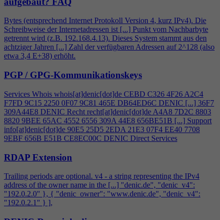
aufgebaut?
FAQ
Bytes (entsprechend Internet Protokoll Version
4
, kurz IPv
4
). Die
Schreibweise der Internetadressen ist [...] Punkt vom Nachbarbyte
getrennt wird (z.B. 192.168.
4
.13). Dieses System stammt aus den
achtziger Jahren [...] Zahl der verfügbaren Adressen auf 2^128 (also
etwa 3,
4
E+38) erhöht.
PGP / GPG-Kommunikationskeys
Services Whois whois[at]denic[dot]de CEBD C326
4
F26 A2C
4
F7FD 9C15 2250 0F07 9C81 465E DB64ED6C DENIC [...] 36F7
309A44E8 DENIC Recht recht[at]denic[dot]de A
4
A8 7D2C 8803
8820 9BEE 65AC 4552 6556 309A 44E8 656BE51B [...] Support
info[at]denic[dot]de 90E5 25D5 2EDA 21E3 07F
4
EE40 7708
9EBF 656B E51B CE8EC00C DENIC Direct Services
RDAP Extension
Trailing periods are optional. v
4
- a string representing the IPv
4
address of the owner name in the [...] "denic.de", "denic_v
4
":
"192.0.2.0" }, { "denic_owner": "www.denic.de", "denic_v
4
":
"192.0.2.1" } ],