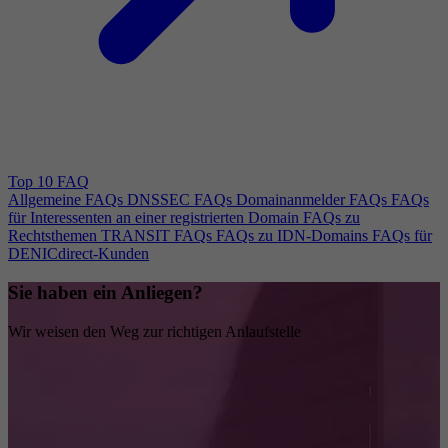
Top 10 FAQ
Allgemeine FAQs
DNSSEC FAQs
Domainanmelder FAQs
FAQs
für Interessenten an einer registrierten Domain
FAQs zu
Rechtsthemen
TRANSIT FAQs
FAQs zu IDN-Domains
FAQs für
DENICdirect-Kunden
Sie haben ein Anliegen?
Wir weisen den Weg zur richtigen Anlaufstelle