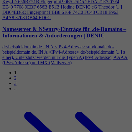
Key-ID 656BE51B Fingerprint 90E5 25D5 2EDA 21E3 07F
4
EE40 7708 9EBF 656B E51B Hotline DENIC eG Theodor [...]
DB64ED6C Fingerprint FBB8 616E 74C0 FC48 CB18 E963
A
4
A8 3708 DB64 ED6C
Nameserver & NSentry-Einträge für .de-Domains –
Informationen & Anforderungen | DENIC
de-beispieldomain.de. IN A <IPv
4
-Adresse> subdomain.de-
beispieldomain.de. IN A <IPv
4
-Adresse> de-beispieldomain [...] s
einer). Unterstützt werden nur die Typen A (IPv
4
-Adresse), AAAA
(IPv6-Adresse) und MX (Mailserver)
1
2
3
...