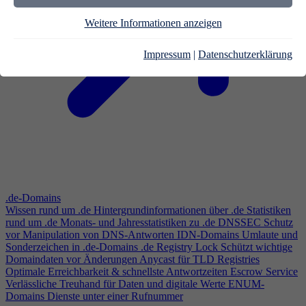
Weitere Informationen anzeigen
Impressum
|
Datenschutzerklärung
.de-Domains
Wissen rund um .de
Hintergrundinformationen über .de
Statistiken
rund um .de
Monats- und Jahresstatistiken zu .de
DNSSEC
Schutz
vor Manipulation von DNS-Antworten
IDN-Domains
Umlaute und
Sonderzeichen in .de-Domains
.de Registry Lock
Schützt wichtige
Domaindaten vor Änderungen
Anycast für TLD Registries
Optimale Erreichbarkeit & schnellste Antwortzeiten
Escrow Service
Verlässliche Treuhand für Daten und digitale Werte
ENUM-
Domains
Dienste unter einer Rufnummer