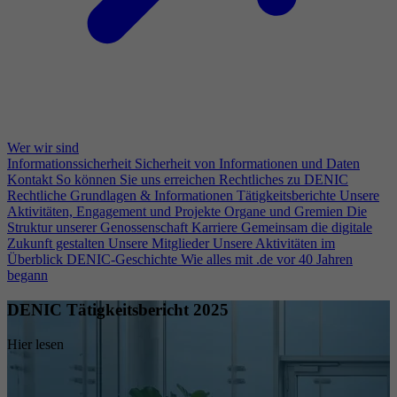
Wer wir sind
Informationssicherheit
Sicherheit von Informationen und Daten
Kontakt
So können Sie uns erreichen
Rechtliches zu DENIC
Rechtliche Grundlagen & Informationen
Tätigkeitsberichte
Unsere
Aktivitäten, Engagement und Projekte
Organe und Gremien
Die
Struktur unserer Genossenschaft
Karriere
Gemeinsam die digitale
Zukunft gestalten
Unsere Mitglieder
Unsere Aktivitäten im
Überblick
DENIC-Geschichte
Wie alles mit .de vor 40 Jahren
begann
DENIC Tätigkeitsbericht 2025
Hier lesen