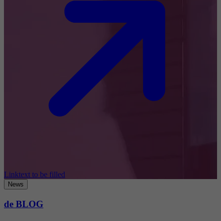
Linktext to be filled
News
de BLOG