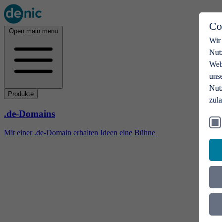
Co
Open main menu
Wir
Nut
Webs
uns
Nut
Produkte
zul
.de-Domains
Mit einer .de-Domain erhalten Ideen eine Bühne